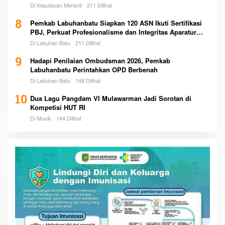
Di Kepulauan Meranti
211 Dilihat
8
Pemkab Labuhanbatu Siapkan 120 ASN Ikuti Sertifikasi
PBJ, Perkuat Profesionalisme dan Integritas Aparatur
Pemerintah
Di Labuhan Batu
211 Dilihat
9
Hadapi Penilaian Ombudsman 2026, Pemkab
Labuhanbatu Perintahkan OPD Berbenah
Di Labuhan Batu
148 Dilihat
10
Dua Lagu Pangdam VI Mulawarman Jadi Sorotan di
Kompetisi HUT RI
Di Musik
144 Dilihat