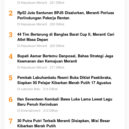
Di Kepulauan Meranti
221 Dilihat
2
Rp52 Juta Santunan BPJS Disalurkan, Meranti Perluas
Perlindungan Pekerja Rentan
Di Kepulauan Meranti
220 Dilihat
3
44 Tim Bertarung di Banglas Barat Cup II, Meranti Cari
Atlet Masa Depan
Di Kepulauan Meranti
220 Dilihat
4
Bupati Asmar Bertemu Danposal, Bahas Strategi Jaga
Keamanan dan Kemajuan Meranti
Di Kepulauan Meranti
217 Dilihat
5
Pemkab Labuhanbatu Resmi Buka Diklat Paskibraka,
Siapkan 50 Pelajar Kibarkan Merah Putih 17 Agustus
Di Labuhan Batu
214 Dilihat
6
Ifan Seventeen Kembali Bawa Luka Lama Lewat Lagu
Baru Penuh Kerinduan
Di Entertainment
213 Dilihat
7
30 Putra Putri Terbaik Meranti Disiapkan, Misi Besar
Kibarkan Merah Putih