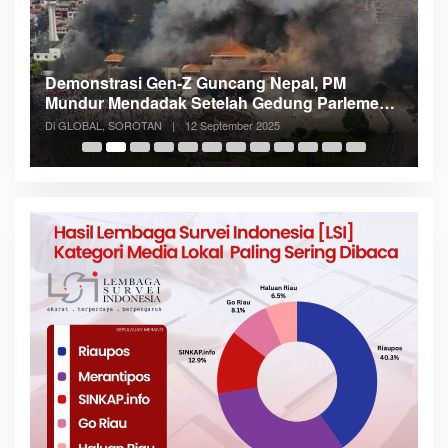
Demonstrasi Gen-Z Guncang Nepal, PM
M
Mundur Mendadak Setelah Gedung Parlemen
K
Dibakar
Di GLOBAL, SOROTAN
|
12 September 2025
Di