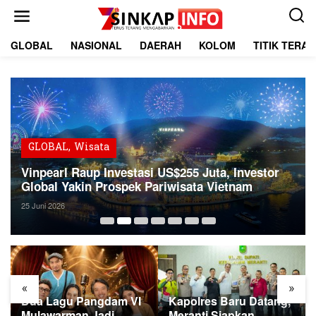
L
e
w
a
GLOBAL
NASIONAL
DAERAH
KOLOM
TITIK TERA
t
i
k
e
k
o
n
t
GLOBAL
,
Wisata
e
Vinpearl Raup Investasi US$255 Juta, Investor
n
Global Yakin Prospek Pariwisata Vietnam
25 Juni 2026
«
»
Dua Lagu Pangdam VI
Kapolres Baru Datang,
Mulawarman Jadi
Meranti Siapkan