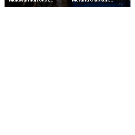
Sorotan di Kompetisi
Ekspedisi Merah Putih
HUT RI
Penuh Makna