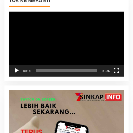
YOK KE MERANTI
Pemutar
Video
00:00
05:36