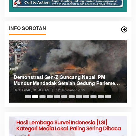
INFO SOROTAN
Demonstrasi Gen-Z Guncang Nepal, PM
M
Mundur Mendadak Setelah Gedung Parlemen
K
Dibakar
Di GLOBAL, SOROTAN
|
12 September 2025
Di