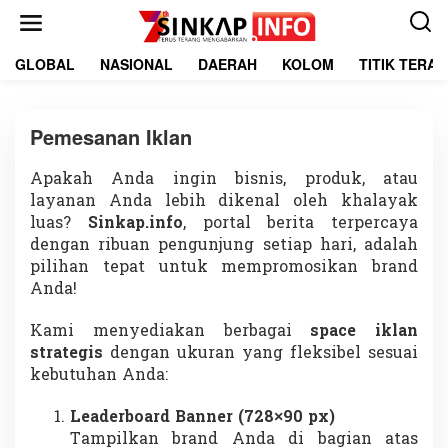
L
e
w
a
GLOBAL
NASIONAL
DAERAH
KOLOM
TITIK TERA
t
i
k
Pemesanan Iklan
e
k
o
Apakah Anda ingin bisnis, produk, atau
|
n
2
layanan Anda lebih dikenal oleh khalayak
t
6
luas?
Sinkap.info
, portal berita terpercaya
e
O
K
n
dengan ribuan pengunjung setiap hari, adalah
T
pilihan tepat untuk mempromosikan brand
O
B
Anda!
E
R
2
Kami menyediakan berbagai
space iklan
0
1
strategis
dengan ukuran yang fleksibel sesuai
9
kebutuhan Anda:
O
L
E
Leaderboard Banner (728×90 px)
H
R
Tampilkan brand Anda di bagian atas
E