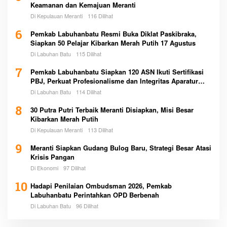
Keamanan dan Kemajuan Meranti
Di Kepulauan Meranti
116 Dilihat
6
Pemkab Labuhanbatu Resmi Buka Diklat Paskibraka,
Siapkan 50 Pelajar Kibarkan Merah Putih 17 Agustus
Di Labuhan Batu
115 Dilihat
7
Pemkab Labuhanbatu Siapkan 120 ASN Ikuti Sertifikasi
PBJ, Perkuat Profesionalisme dan Integritas Aparatur
Pemerintah
Di Labuhan Batu
114 Dilihat
8
30 Putra Putri Terbaik Meranti Disiapkan, Misi Besar
Kibarkan Merah Putih
Di Kepulauan Meranti
113 Dilihat
9
Meranti Siapkan Gudang Bulog Baru, Strategi Besar Atasi
Krisis Pangan
Di Ekonomi
97 Dilihat
10
Hadapi Penilaian Ombudsman 2026, Pemkab
Labuhanbatu Perintahkan OPD Berbenah
Di Labuhan Batu
96 Dilihat