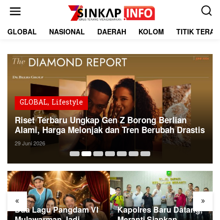
L
e
w
a
GLOBAL
NASIONAL
DAERAH
KOLOM
TITIK TERA
t
i
k
e
k
o
n
t
GLOBAL
,
Lifestyle
e
Riset Terbaru Ungkap Gen Z Borong Berlian
n
Alami, Harga Melonjak dan Tren Berubah Drastis
29 Juni 2026
«
»
Dua Lagu Pangdam VI
Kapolres Baru Datang,
Mulawarman Jadi
Meranti Siapkan