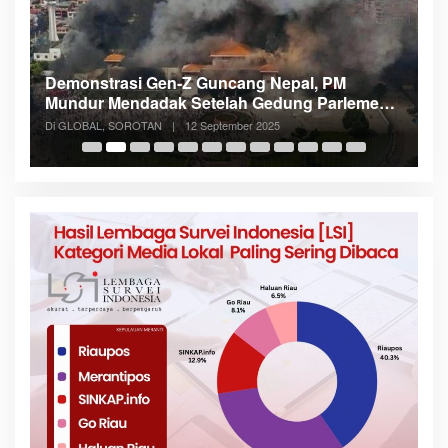
Demonstrasi Gen-Z Guncang Nepal, PM
M
Mundur Mendadak Setelah Gedung Parlemen
K
Dibakar
Di GLOBAL, SOROTAN
|
12 September 2025
Di