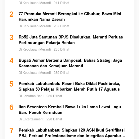
Di Kepulauan Meranti
241 Dilihat
2
77 Pramuka Meranti Berangkat ke Cibubur, Bawa Misi
Harumkan Nama Daerah
Di Kepulauan Meranti
237 Dilihat
3
Rp52 Juta Santunan BPJS Disalurkan, Meranti Perluas
Perlindungan Pekerja Rentan
Di Kepulauan Meranti
235 Dilihat
4
Bupati Asmar Bertemu Danposal, Bahas Strategi Jaga
Keamanan dan Kemajuan Meranti
Di Kepulauan Meranti
235 Dilihat
5
Pemkab Labuhanbatu Resmi Buka Diklat Paskibraka,
Siapkan 50 Pelajar Kibarkan Merah Putih 17 Agustus
Di Labuhan Batu
230 Dilihat
6
Ifan Seventeen Kembali Bawa Luka Lama Lewat Lagu
Baru Penuh Kerinduan
Di Entertainment
228 Dilihat
7
Pemkab Labuhanbatu Siapkan 120 ASN Ikuti Sertifikasi
PBJ, Perkuat Profesionalisme dan Integritas Aparatur