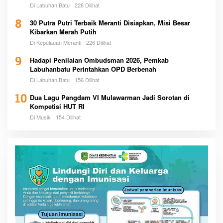
Pemerintah
Di Labuhan Batu
228 Dilihat
8
30 Putra Putri Terbaik Meranti Disiapkan, Misi Besar
Kibarkan Merah Putih
Di Kepulauan Meranti
226 Dilihat
9
Hadapi Penilaian Ombudsman 2026, Pemkab
Labuhanbatu Perintahkan OPD Berbenah
Di Labuhan Batu
156 Dilihat
10
Dua Lagu Pangdam VI Mulawarman Jadi Sorotan di
Kompetisi HUT RI
Di Musik
154 Dilihat