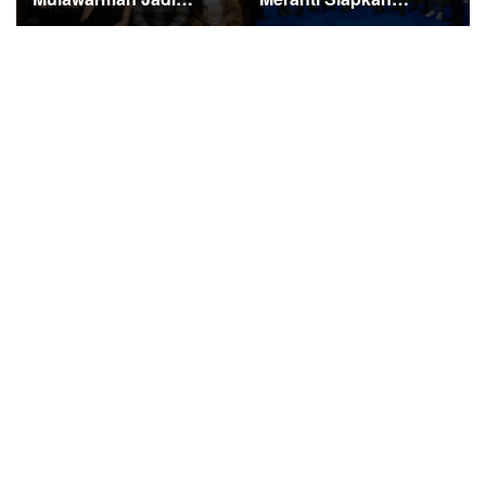
Sorotan di Kompetisi
Ekspedisi Merah Putih
HUT RI
Penuh Makna