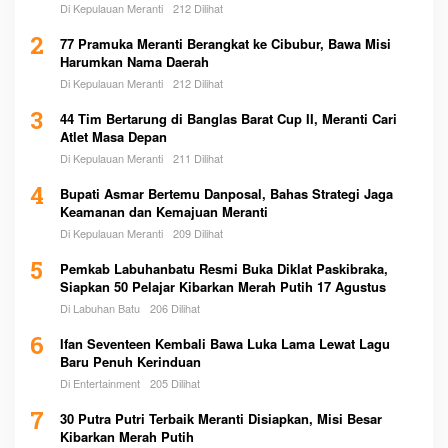
Di Kepulauan Meranti
212 Dilihat
2
77 Pramuka Meranti Berangkat ke Cibubur, Bawa Misi
Harumkan Nama Daerah
Di Kepulauan Meranti
212 Dilihat
3
44 Tim Bertarung di Banglas Barat Cup II, Meranti Cari
Atlet Masa Depan
Di Kepulauan Meranti
211 Dilihat
4
Bupati Asmar Bertemu Danposal, Bahas Strategi Jaga
Keamanan dan Kemajuan Meranti
Di Kepulauan Meranti
209 Dilihat
5
Pemkab Labuhanbatu Resmi Buka Diklat Paskibraka,
Siapkan 50 Pelajar Kibarkan Merah Putih 17 Agustus
Di Labuhan Batu
206 Dilihat
6
Ifan Seventeen Kembali Bawa Luka Lama Lewat Lagu
Baru Penuh Kerinduan
Di Entertainment
205 Dilihat
7
30 Putra Putri Terbaik Meranti Disiapkan, Misi Besar
Kibarkan Merah Putih