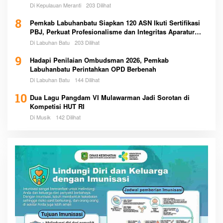
Di Kepulauan Meranti
203 Dilihat
8
Pemkab Labuhanbatu Siapkan 120 ASN Ikuti Sertifikasi
PBJ, Perkuat Profesionalisme dan Integritas Aparatur
Pemerintah
Di Labuhan Batu
203 Dilihat
9
Hadapi Penilaian Ombudsman 2026, Pemkab
Labuhanbatu Perintahkan OPD Berbenah
Di Labuhan Batu
144 Dilihat
10
Dua Lagu Pangdam VI Mulawarman Jadi Sorotan di
Kompetisi HUT RI
Di Musik
142 Dilihat