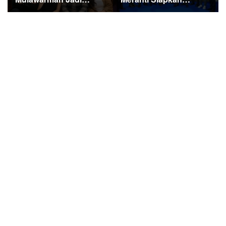
Ekspedisi Merah Putih
Meranti Percepat
Penuh Makna
Revolusi Layanan
Digital