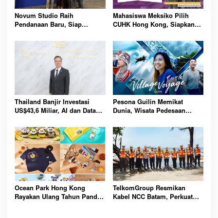
Novum Studio Raih
Mahasiswa Meksiko Pilih
Pendanaan Baru, Siap
CUHK Hong Kong, Siapkan
Guncang Dunia Bisnis Lewat
Karier Media Global Lewat
Platform AI Ahoy Project
Beasiswa Internasional
Global
Bergengsi
Thailand Banjir Investasi
Pesona Guilin Memikat
US$43,6 Miliar, AI dan Data
Dunia, Wisata Pedesaan
Center Jadi Penggerak
Hadirkan Pengalaman Budaya
Ekonomi Baru Nasional
dan Alam Tak Terlupakan
Bersama
Ocean Park Hong Kong
TelkomGroup Resmikan
Rayakan Ulang Tahun Panda,
Kabel NCC Batam, Perkuat
Pengunjung Berpeluang
Gerbang Digital Indonesia
Bawa Pulang Mobil Listrik
Menuju Pasar Global Lebih