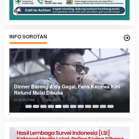
INFO SOROTAN
n
Dinner Bareng Aldy Gagal, Fans Kecewa Kini
Me
Refund Mulai Dibuka
B
Di SOROTAN
|
12 Mei 2025
Di