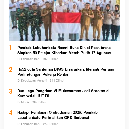
1
Pemkab Labuhanbatu Resmi Buka Diklat Paskibraka,
Siapkan 50 Pelajar Kibarkan Merah Putih 17 Agustus
Di Labuhan Batu
348 Dilihat
2
Rp52 Juta Santunan BPJS Disalurkan, Meranti Perluas
Perlindungan Pekerja Rentan
Di Kepulauan Meranti
344 Dilihat
3
Dua Lagu Pangdam VI Mulawarman Jadi Sorotan di
Kompetisi HUT RI
Di Musik
267 Dilihat
4
Hadapi Penilaian Ombudsman 2026, Pemkab
Labuhanbatu Perintahkan OPD Berbenah
Di Labuhan Batu
250 Dilihat