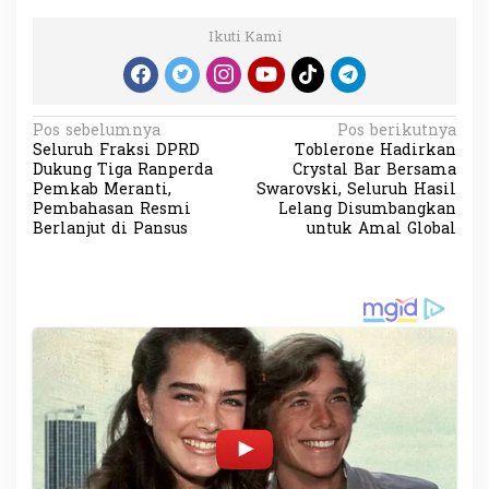
Ikuti Kami
N
Pos sebelumnya
Pos berikutnya
Seluruh Fraksi DPRD
Toblerone Hadirkan
a
Dukung Tiga Ranperda
Crystal Bar Bersama
v
Pemkab Meranti,
Swarovski, Seluruh Hasil
Pembahasan Resmi
Lelang Disumbangkan
i
Berlanjut di Pansus
untuk Amal Global
g
a
s
i
p
o
s