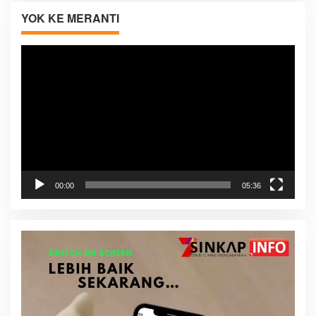
YOK KE MERANTI
Pemutar
Video
00:00
05:36