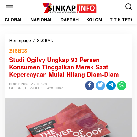
L
e
w
a
GLOBAL
NASIONAL
DAERAH
KOLOM
TITIK TERA
t
i
k
e
Homepage
/
GLOBAL
S
k
t
BISNIS
o
u
n
d
Studi Ogilvy Ungkap 93 Persen
t
i
Konsumen Tinggalkan Merek Saat
e
O
Kepercayaan Mulai Hilang Diam-Diam
n
g
i
Khairun Nisa
2 Juli 2026
l
GLOBAL
,
TEKNOLOGI
428 Dilihat
v
y
U
n
g
k
a
p
9