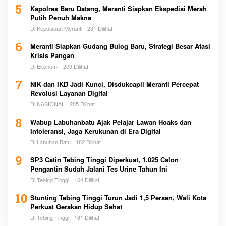
5
Kapolres Baru Datang, Meranti Siapkan Ekspedisi Merah
Putih Penuh Makna
Di Kepulauan Meranti
231 Dilihat
6
Meranti Siapkan Gudang Bulog Baru, Strategi Besar Atasi
Krisis Pangan
Di Ekonomi
209 Dilihat
7
NIK dan IKD Jadi Kunci, Disdukcapil Meranti Percepat
Revolusi Layanan Digital
Di NASIONAL
205 Dilihat
8
Wabup Labuhanbatu Ajak Pelajar Lawan Hoaks dan
Intoleransi, Jaga Kerukunan di Era Digital
Di Labuhan Batu
182 Dilihat
9
SP3 Catin Tebing Tinggi Diperkuat, 1.025 Calon
Pengantin Sudah Jalani Tes Urine Tahun Ini
Di Tebing Tinggi
164 Dilihat
10
Stunting Tebing Tinggi Turun Jadi 1,5 Persen, Wali Kota
Perkuat Gerakan Hidup Sehat
Di Tebing Tinggi
161 Dilihat