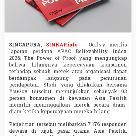
3
P
e
r
s
e
n
K
SINGAPURA,
SINKAP.info
– Ogilvy merilis
o
laporan perdana APAC Believability Index
n
s
2026: The Power of Proof yang mengungkap
u
bahwa hilangnya kepercayaan konsumen
m
terhadap sebuah merek atau organisasi dapat
e
berdampak langsung pada penurunan
n
pendapatan. Studi yang dilakukan bersama
T
i
YouGov tersebut menunjukkan sebanyak 93
n
persen konsumen di kawasan Asia Pasifik
g
memilih meninggalkan merek secara diam-
g
diam ketika kepercayaan mereka hilang.
a
l
k
Penelitian tersebut melibatkan 7.176 responden
a
dewasa di tujuh pasar utama Asia Pasifik,
n