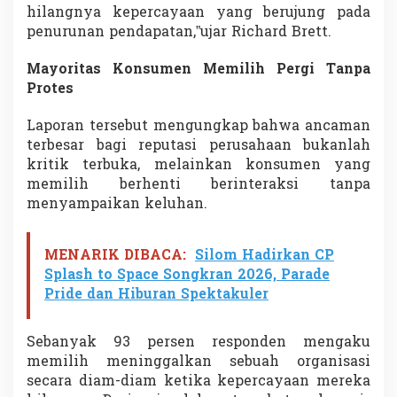
hilangnya kepercayaan yang berujung pada
H
i
penurunan pendapatan,”ujar Richard Brett.
l
a
Mayoritas Konsumen Memilih Pergi Tanpa
n
Protes
g
D
i
Laporan tersebut mengungkap bahwa ancaman
a
terbesar bagi reputasi perusahaan bukanlah
m
kritik terbuka, melainkan konsumen yang
-
memilih berhenti berinteraksi tanpa
D
menyampaikan keluhan.
i
a
m
MENARIK DIBACA:
Silom Hadirkan CP
Splash to Space Songkran 2026, Parade
Pride dan Hiburan Spektakuler
Sebanyak 93 persen responden mengaku
memilih meninggalkan sebuah organisasi
secara diam-diam ketika kepercayaan mereka