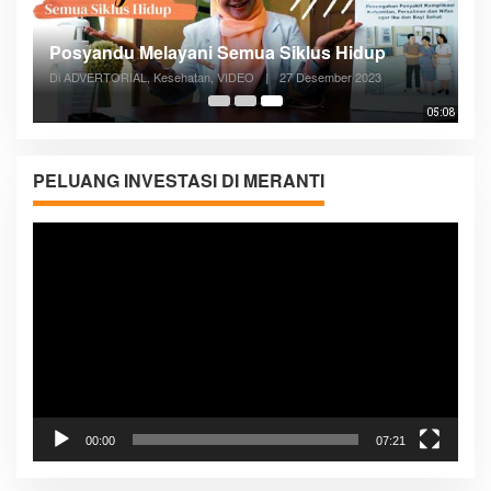
Posyandu Melayani Semua Siklus Hidup
Di ADVERTORIAL, Kesehatan, VIDEO
|
27 Desember 2023
05:08
PELUANG INVESTASI DI MERANTI
Pemutar
Video
00:00
07:21