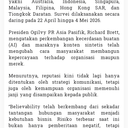
yakni Australia, Indonesia, Singapura,
M
Malaysia, Filipina, Hong Kong SAR, dan
e
r
Tiongkok Daratan. Survei dilaksanakan secara
e
daring pada 22 April hingga 4 Mei 2026.
k
S
Presiden Ogilvy PR Asia Pasifik, Richard Brett,
a
mengatakan perkembangan kecerdasan buatan
a
t
(AI) dan maraknya konten sintetis telah
K
mengubah cara masyarakat membangun
e
kepercayaan terhadap organisasi maupun
p
merek.
e
r
c
Menurutnya, reputasi kini tidak lagi hanya
a
ditentukan oleh strategi komunikasi, tetapi
y
juga oleh kemampuan organisasi memenuhi
a
janji yang disampaikan kepada publik.
a
n
M
“Believability telah berkembang dari sekadar
u
tantangan hubungan masyarakat menjadi
l
kebutuhan bisnis. Risiko terbesar saat ini
a
bukan hanya pemberitaan negatif, tetapi
i