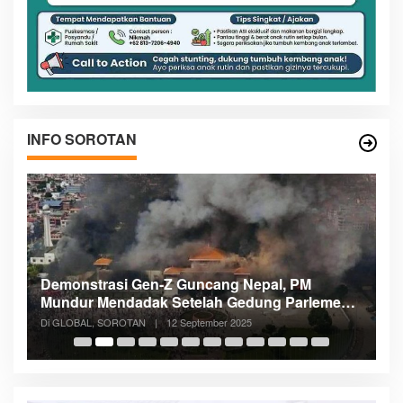
INFO SOROTAN
Demonstrasi Gen-Z Guncang Nepal, PM
M
Mundur Mendadak Setelah Gedung Parlemen
K
Dibakar
Di GLOBAL, SOROTAN
|
12 September 2025
Di