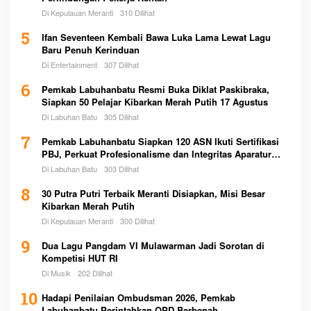
Di Kepulauan Meranti
310 Dilihat
5
Ifan Seventeen Kembali Bawa Luka Lama Lewat Lagu
Baru Penuh Kerinduan
Di Entertainment
307 Dilihat
6
Pemkab Labuhanbatu Resmi Buka Diklat Paskibraka,
Siapkan 50 Pelajar Kibarkan Merah Putih 17 Agustus
Di Labuhan Batu
305 Dilihat
7
Pemkab Labuhanbatu Siapkan 120 ASN Ikuti Sertifikasi
PBJ, Perkuat Profesionalisme dan Integritas Aparatur
Pemerintah
Di Labuhan Batu
303 Dilihat
8
30 Putra Putri Terbaik Meranti Disiapkan, Misi Besar
Kibarkan Merah Putih
Di Kepulauan Meranti
300 Dilihat
9
Dua Lagu Pangdam VI Mulawarman Jadi Sorotan di
Kompetisi HUT RI
Di Musik
202 Dilihat
10
Hadapi Penilaian Ombudsman 2026, Pemkab
Labuhanbatu Perintahkan OPD Berbenah