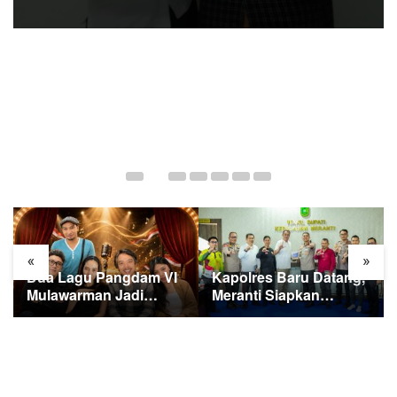
«
»
Dua Lagu Pangdam VI
Kapolres Baru Datang,
Mulawarman Jadi
Meranti Siapkan
Sorotan di Kompetisi
Ekspedisi Merah Putih
HUT RI
Penuh Makna