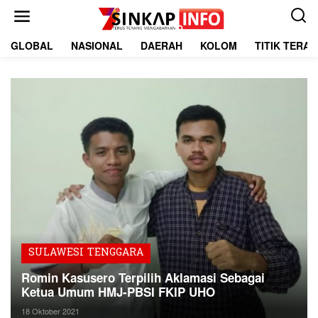
L
e
w
a
GLOBAL
NASIONAL
DAERAH
KOLOM
TITIK TERA
t
i
k
e
k
o
n
t
e
n
SULAWESI TENGGARA
Romin Kasusero Terpilih Aklamasi Sebagai
Ketua Umum HMJ-PBSI FKIP UHO
18 Oktober 2021