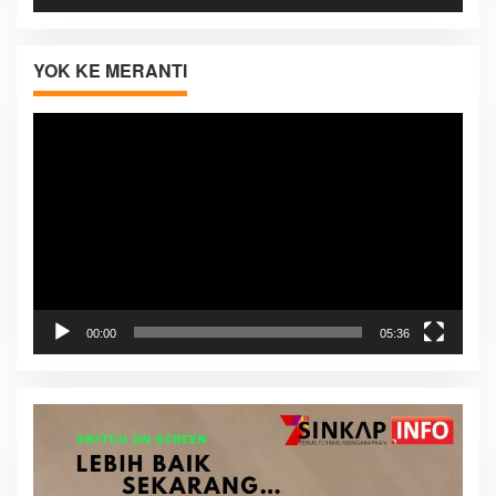
YOK KE MERANTI
Pemutar
Video
00:00
05:36