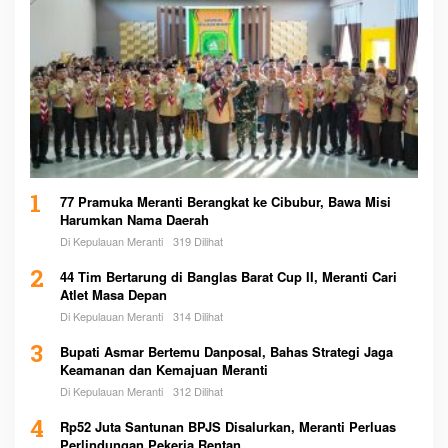
1
77 Pramuka Meranti Berangkat ke Cibubur, Bawa Misi
Harumkan Nama Daerah
Di Kepulauan Meranti
319 Dilihat
2
44 Tim Bertarung di Banglas Barat Cup II, Meranti Cari
Atlet Masa Depan
Di Kepulauan Meranti
314 Dilihat
3
Bupati Asmar Bertemu Danposal, Bahas Strategi Jaga
Keamanan dan Kemajuan Meranti
Di Kepulauan Meranti
312 Dilihat
4
Rp52 Juta Santunan BPJS Disalurkan, Meranti Perluas
Perlindungan Pekerja Rentan