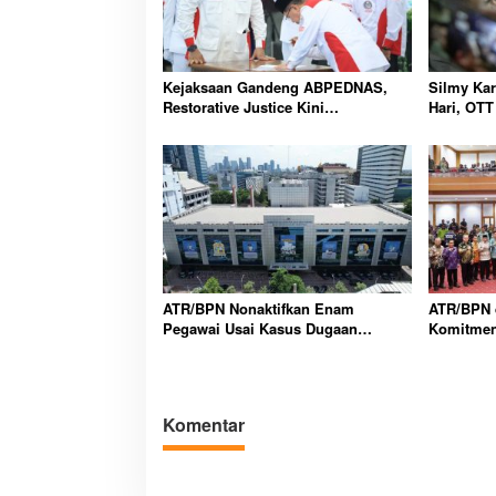
Kejaksaan Gandeng ABPEDNAS,
Silmy Ka
Restorative Justice Kini
Hari, OTT
Menjangkau Desa Seluruh
Makin M
Indonesia
ATR/BPN Nonaktifkan Enam
ATR/BPN 
Pegawai Usai Kasus Dugaan
Komitmen
Korupsi Kantah Serang Terungkap
Pertanaha
Pemerint
Komentar