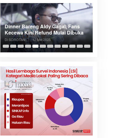
Dinner Bareng Aldy Gagal, Fans
Meranti Incar Kon
Kecewa Kini Refund Mulai Dibuka
Kepri, Bupati A
Di SOROTAN
|
12 Mei 2025
Di SOROTAN
|
6 Mei 2