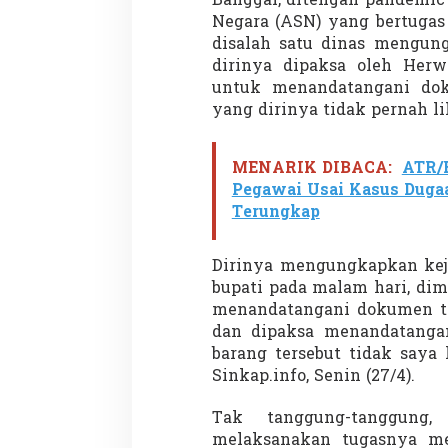
Banggai, ditengah pandemic 
Negara (ASN) yang bertugas
disalah satu dinas mengun
dirinya dipaksa oleh Herw
untuk menandatangani dok
yang dirinya tidak pernah lih
MENARIK DIBACA:
ATR/
Pegawai Usai Kasus Duga
Terungkap
Dirinya mengungkapkan keja
bupati pada malam hari, di
menandatangani dokumen ter
dan dipaksa menandatangan
barang tersebut tidak saya
Sinkap.info, Senin (27/4).
Tak tanggung-tanggung
melaksanakan tugasnya me