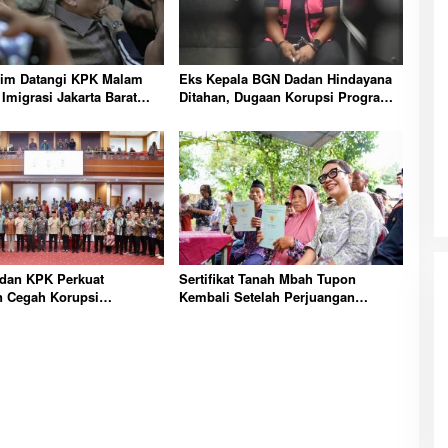
rim Datangi KPK Malam
Eks Kepala BGN Dadan Hindayana
 Imigrasi Jakarta Barat
Ditahan, Dugaan Korupsi Program
emanas
MBG Fantastis Terungkap
dan KPK Perkuat
Sertifikat Tanah Mbah Tupon
 Cegah Korupsi
Kembali Setelah Perjuangan
n di Sultra Bersama
Panjang Lawan Mafia Tanah
ah Daerah