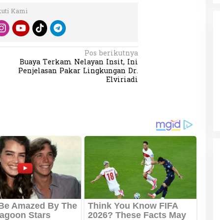
kuti Kami
Pos berikutnya
Buaya Terkam Nelayan Insit, Ini
Penjelasan Pakar Lingkungan Dr.
da dalam
Elviriadi
Eksplore Meranti – Yok ke Meranti
a Internasional
Di Budaya, NASIONAL, VIDEO, Wisata
|
13 Januari
ng
Januari 2024
2024