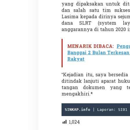
yang dipaksakan untuk dit
dan salah satu tim sukse
Lasima kepada dirinya sejum
dana SLRT (system lay
Demonstrasi Gen-Z Guncang
Menteri Nusron: 
anggarannya di tahun 2020 in
Nepal, PM Mundur Mendadak
Cegah Konflik da
Setelah Gedung Parlemen Dibakar
Penataan Ruang
Di GLOBAL, SOROTAN
|
12 September 2025
Di NASIONAL, SOROTAN
MENARIK DIBACA:
Penga
Banggai 2 Bulan Terkesan 
Rakyat
“Kejadian itu, saya bersedi
ditindak lanjuti aparat hu
tangan dokumen yang ter
mengakhiri.*
SINKAP.info
 | Laporan: SI01 
1,024