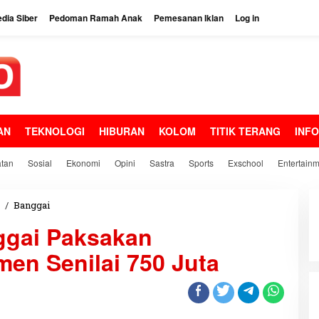
dia Siber
Pedoman Ramah Anak
Pemesanan Iklan
Log in
AN
TEKNOLOGI
HIBURAN
KOLOM
TITIK TERANG
INF
tan
Sosial
Ekonomi
Opini
Sastra
Sports
Exschool
Entertain
/
Banggai
D
i
ggai Paksakan
d
u
en Senilai 750 Juta
g
a
B
u
p