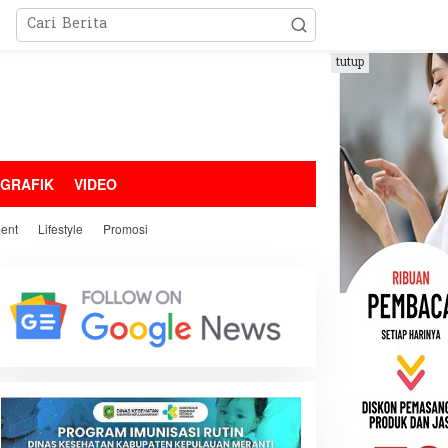
tutup
OGRAFIK
VIDEO
ment
Lifestyle
Promosi