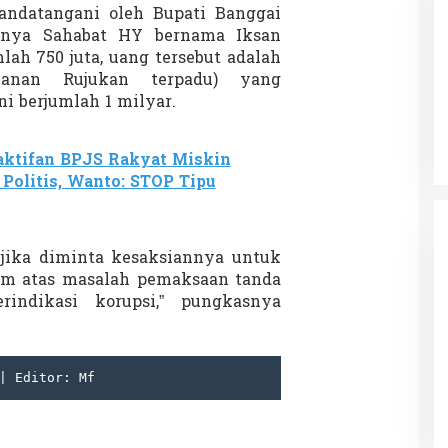
andatangani oleh Bupati Banggai
snya Sahabat HY bernama Iksan
lah 750 juta, uang tersebut adalah
anan Rujukan terpadu) yang
Patok Batas Tanah
Rekognisi Sejarah Kerajaan Siak
i berjumlah 1 milyar.
n Dukung
dan Harapan Daerah Istimewa Riau
|
8 Agustus 2025
Di KOLOM, Opini, SOROTAN
|
16 Juni 2025
ktifan BPJS Rakyat Miskin
Politis, Wanto: STOP Tipu
a jika diminta kesaksiannya untuk
kum atas masalah pemaksaan tanda
indikasi korupsi,” pungkasnya
| Editor: Mf