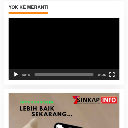
YOK KE MERANTI
Pemutar
Video
00:00
05:36