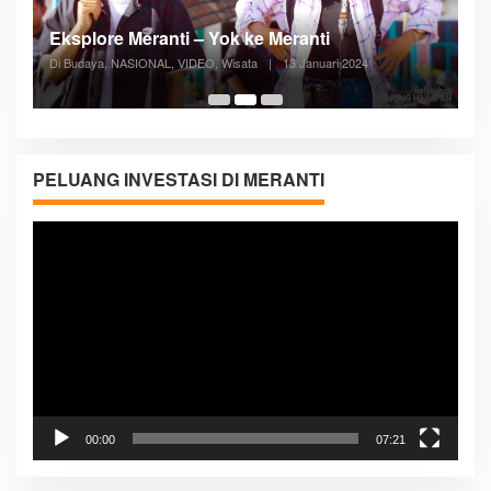
Posyandu Melayani Semua Siklus Hidup
Di ADVERTORIAL, Kesehatan, VIDEO
|
27 Desember 2023
05:08
PELUANG INVESTASI DI MERANTI
Pemutar
Video
00:00
07:21