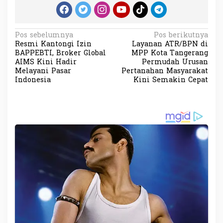
N
Pos sebelumnya
Pos berikutnya
Resmi Kantongi Izin
Layanan ATR/BPN di
a
BAPPEBTI, Broker Global
MPP Kota Tangerang
v
AIMS Kini Hadir
Permudah Urusan
Melayani Pasar
Pertanahan Masyarakat
i
Indonesia
Kini Semakin Cepat
g
a
s
i
p
o
s