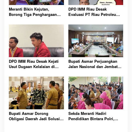
Meranti Bikin Kejutan,
DPD IMM Riau Desak
Borong Tiga Penghargaan
Evaluasi PT Riau Petroleum
GenRe Riau 2026
Kampar, Soroti Transparansi
dan Kinerja Direksi
DPD IMM Riau Desak Kejati
Bupati Asmar Perjuangkan
Usut Dugaan Kelalaian di
Jalan Nasional dan Jembatan
Balik Peristiwa Sumatera
Strategis Demi Buka Akses
Blackout Besar
Meranti Lebih Luas
Bupati Asmar Dorong
Sekda Meranti Hadiri
Obligasi Daerah Jadi Solusi
Pendidikan Bintara Polri,
Percepat Pembangunan dan
Dorong Lahirnya Polisi
Kemandirian Fiskal Meranti
Humanis Berintegritas dan