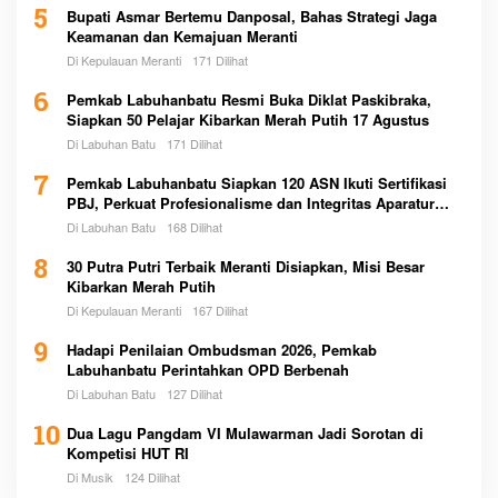
5
Bupati Asmar Bertemu Danposal, Bahas Strategi Jaga
Keamanan dan Kemajuan Meranti
Di Kepulauan Meranti
171 Dilihat
6
Pemkab Labuhanbatu Resmi Buka Diklat Paskibraka,
Siapkan 50 Pelajar Kibarkan Merah Putih 17 Agustus
Di Labuhan Batu
171 Dilihat
7
Pemkab Labuhanbatu Siapkan 120 ASN Ikuti Sertifikasi
PBJ, Perkuat Profesionalisme dan Integritas Aparatur
Pemerintah
Di Labuhan Batu
168 Dilihat
8
30 Putra Putri Terbaik Meranti Disiapkan, Misi Besar
Kibarkan Merah Putih
Di Kepulauan Meranti
167 Dilihat
9
Hadapi Penilaian Ombudsman 2026, Pemkab
Labuhanbatu Perintahkan OPD Berbenah
Di Labuhan Batu
127 Dilihat
10
Dua Lagu Pangdam VI Mulawarman Jadi Sorotan di
Kompetisi HUT RI
Di Musik
124 Dilihat