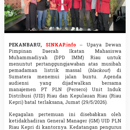
k
i
r
A
u
d
i
e
PEKANBARU,
SINKAP.info
– Upaya Dewan
n
s
Pimpinan Daerah Ikatan Mahasiswa
i
Muhammadiyah (DPD IMM) Riau untuk
,
menuntut pertanggungjawaban atas musibah
I
pemadaman listrik massal (
blackout
) di
M
M
Sumatera menemui jalan buntu. Agenda
R
audiensi yang dijadwalkan bersama
i
manajemen PT PLN (Persero) Unit Induk
a
Distribusi (UID) Riau dan Kepulauan Riau (Riau
u
Kepri) batal terlaksana, Jumat (29/5/2026).
G
e
r
Kegagalan pertemuan ini disebabkan oleh
a
ketidakhadiran General Manager (GM) UID PLN
m
Riau Kepri di kantornya. Kedatangan pengurus
d