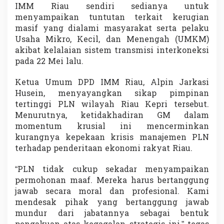
IMM Riau sendiri sedianya untuk
a
n
menyampaikan tuntutan terkait kerugian
D
masif yang dialami masyarakat serta pelaku
e
Usaha Mikro, Kecil, dan Menengah (UMKM)
s
akibat kelalaian sistem transmisi interkoneksi
a
k
pada 22 Mei lalu.
M
u
Ketua Umum DPD IMM Riau, Alpin Jarkasi
n
Husein, menyayangkan sikap pimpinan
d
tertinggi PLN wilayah Riau Kepri tersebut.
u
r
Menurutnya, ketidakhadiran GM dalam
S
momentum krusial ini mencerminkan
e
kurangnya kepekaan krisis manajemen PLN
k
terhadap penderitaan ekonomi rakyat Riau.
a
r
a
“PLN tidak cukup sekadar menyampaikan
n
permohonan maaf. Mereka harus bertanggung
g
jawab secara moral dan profesional. Kami
mendesak pihak yang bertanggung jawab
mundur dari jabatannya sebagai bentuk