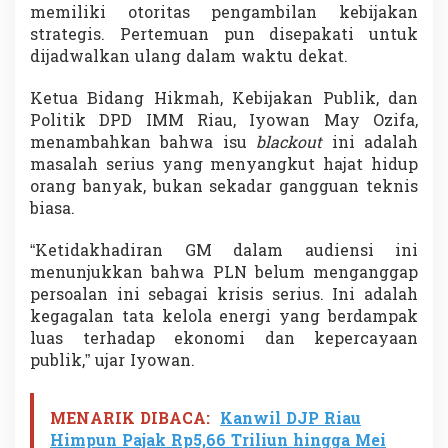
memiliki otoritas pengambilan kebijakan
strategis. Pertemuan pun disepakati untuk
dijadwalkan ulang dalam waktu dekat.
Ketua Bidang Hikmah, Kebijakan Publik, dan
Politik DPD IMM Riau, Iyowan May Ozifa,
menambahkan bahwa isu
blackout
ini adalah
masalah serius yang menyangkut hajat hidup
orang banyak, bukan sekadar gangguan teknis
biasa.
“Ketidakhadiran GM dalam audiensi ini
menunjukkan bahwa PLN belum menganggap
persoalan ini sebagai krisis serius. Ini adalah
kegagalan tata kelola energi yang berdampak
luas terhadap ekonomi dan kepercayaan
publik,” ujar Iyowan.
MENARIK DIBACA:
Kanwil DJP Riau
Himpun Pajak Rp5,66 Triliun hingga Mei