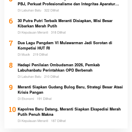
PBJ, Perkuat Profesionalisme dan Integritas Aparatur
Pemerintah
Di Labuhan Batu
322 Dilihat
6
30 Putra Putri Terbaik Meranti Disiapkan, Misi Besar
Kibarkan Merah Putih
Di Kepulauan Meranti
318 Dilihat
7
Dua Lagu Pangdam VI Mulawarman Jadi Sorotan di
Kompetisi HUT RI
Di Musik
219 Dilihat
8
Hadapi Penilaian Ombudsman 2026, Pemkab
Labuhanbatu Perintahkan OPD Berbenah
Di Labuhan Batu
210 Dilihat
9
Meranti Siapkan Gudang Bulog Baru, Strategi Besar Atasi
Krisis Pangan
Di Ekonomi
191 Dilihat
10
Kapolres Baru Datang, Meranti Siapkan Ekspedisi Merah
Putih Penuh Makna
Di Kepulauan Meranti
187 Dilihat