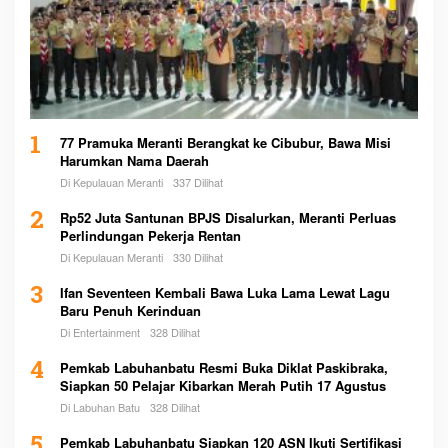
1
77 Pramuka Meranti Berangkat ke Cibubur, Bawa Misi
Harumkan Nama Daerah
Di Kepulauan Meranti
337 Dilihat
2
Rp52 Juta Santunan BPJS Disalurkan, Meranti Perluas
Perlindungan Pekerja Rentan
Di Kepulauan Meranti
330 Dilihat
3
Ifan Seventeen Kembali Bawa Luka Lama Lewat Lagu
Baru Penuh Kerinduan
Di Entertainment
328 Dilihat
4
Pemkab Labuhanbatu Resmi Buka Diklat Paskibraka,
Siapkan 50 Pelajar Kibarkan Merah Putih 17 Agustus
Di Labuhan Batu
328 Dilihat
5
Pemkab Labuhanbatu Siapkan 120 ASN Ikuti Sertifikasi