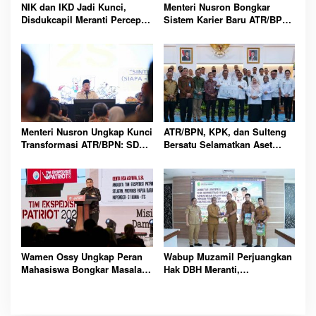
NIK dan IKD Jadi Kunci,
Menteri Nusron Bongkar
Disdukcapil Meranti Percepat
Sistem Karier Baru ATR/BPN,
Revolusi Layanan Digital
Pegawai Wajib Lewati
Tahapan
Menteri Nusron Ungkap Kunci
ATR/BPN, KPK, dan Sulteng
Transformasi ATR/BPN: SDM
Bersatu Selamatkan Aset
Harus Layani dengan Hati
Daerah Bernilai Besar
Wamen Ossy Ungkap Peran
Wabup Muzamil Perjuangkan
Mahasiswa Bongkar Masalah
Hak DBH Meranti,
Tanah Kawasan Transmigrasi
Kemendagri Buka Peluang
Penegasan Batas Wilayah
Laut Resmi