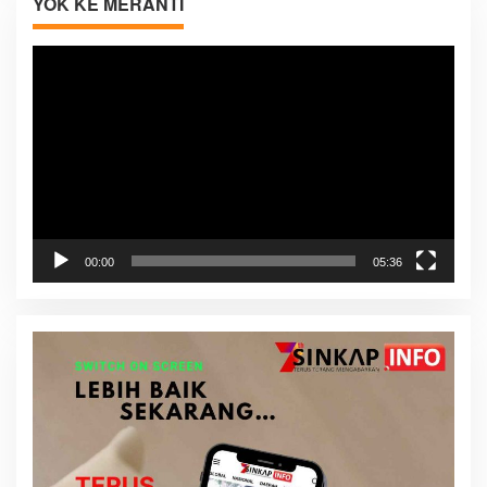
YOK KE MERANTI
Pemutar
Video
00:00
05:36