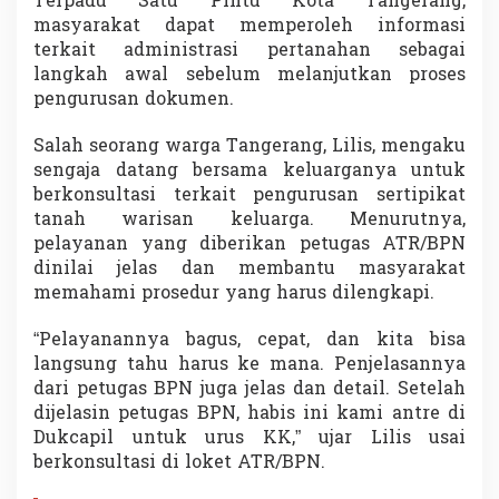
Terpadu Satu Pintu Kota Tangerang,
n
masyarakat dapat memperoleh informasi
i
terkait administrasi pertanahan sebagai
S
langkah awal sebelum melanjutkan proses
e
m
pengurusan dokumen.
a
k
Salah seorang warga Tangerang, Lilis, mengaku
i
sengaja datang bersama keluarganya untuk
n
berkonsultasi terkait pengurusan sertipikat
C
e
tanah warisan keluarga. Menurutnya,
p
pelayanan yang diberikan petugas ATR/BPN
a
dinilai jelas dan membantu masyarakat
t
memahami prosedur yang harus dilengkapi.
“Pelayanannya bagus, cepat, dan kita bisa
langsung tahu harus ke mana. Penjelasannya
dari petugas BPN juga jelas dan detail. Setelah
dijelasin petugas BPN, habis ini kami antre di
Dukcapil untuk urus KK,” ujar Lilis usai
berkonsultasi di loket ATR/BPN.