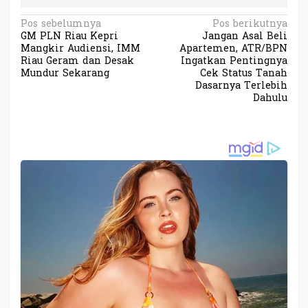
N
Pos sebelumnya
Pos berikutnya
GM PLN Riau Kepri
Jangan Asal Beli
a
Mangkir Audiensi, IMM
Apartemen, ATR/BPN
v
Riau Geram dan Desak
Ingatkan Pentingnya
Mundur Sekarang
Cek Status Tanah
i
Dasarnya Terlebih
Dahulu
g
a
s
i
p
o
s