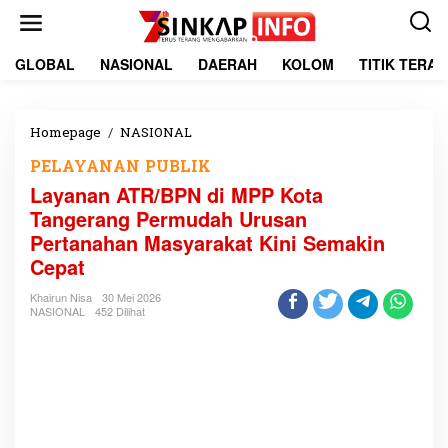
L
e
w
a
GLOBAL
NASIONAL
DAERAH
KOLOM
TITIK TERA
t
i
k
e
Homepage
/
NASIONAL
L
k
a
PELAYANAN PUBLIK
o
y
n
a
Layanan ATR/BPN di MPP Kota
t
n
Tangerang Permudah Urusan
e
a
Pertanahan Masyarakat Kini Semakin
n
n
A
Cepat
T
R
Khairun Nisa
30 Mei 2026
NASIONAL
452 Dilihat
/
B
P
N
d
i
M
P