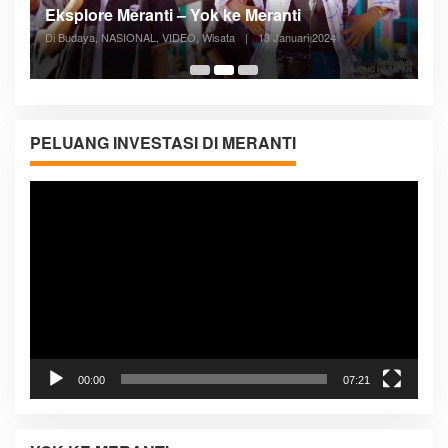
Posyandu Melayani Semua Siklus Hidup
Di ADVERTORIAL, Kesehatan, VIDEO
|
27 Desember 2023
05:08
PELUANG INVESTASI DI MERANTI
Pemutar
Video
00:00
07:21