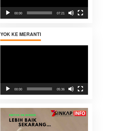
00:00
07:21
YOK KE MERANTI
Pemutar
Video
00:00
05:36