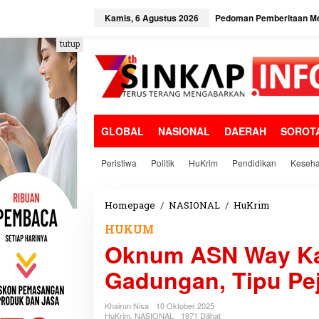
L
e
Kamis, 6 Agustus 2026
Pedoman Pemberitaan Me
w
a
tutup
t
i
k
e
k
o
GLOBAL
NASIONAL
DAERAH
SOROT
n
t
e
Peristiwa
Politik
HuKrim
Pendidikan
Keseha
n
Homepage
/
NASIONAL
/
HuKrim
O
k
HUKUM
n
Oknum ASN Way Ka
u
m
Gadungan, Tipu Pe
A
S
N
Khairun Nisa
10 Oktober 2025
W
HuKrim
,
NASIONAL
1971 Dilihat