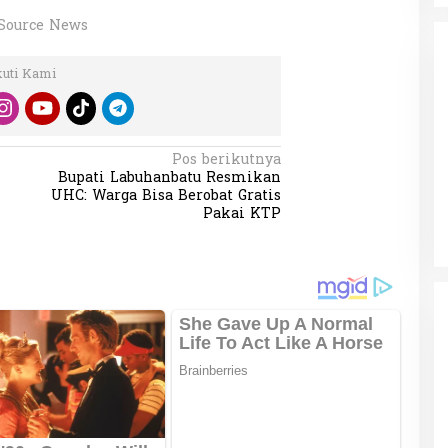
Source News
kuti Kami
da dalam
Pos berikutnya
Eksplore Meranti – Yok ke Meranti
a Internasional
Bupati Labuhanbatu Resmikan
Di Budaya, NASIONAL, VIDEO, Wisata
|
13 Januari
UHC: Warga Bisa Berobat Gratis
ng
Januari 2024
2024
Pakai KTP