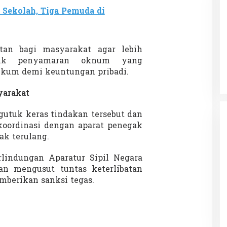
 Sekolah, Tiga Pemuda di
Patok Batas Tanah
Rekognisi Sejarah Kerajaan Siak
tan bagi masyarakat agar lebih
n Dukung
dan Harapan Daerah Istimewa Riau
tik penyamaran oknum yang
|
8 Agustus 2025
Di KOLOM, Opini, SOROTAN
|
16 Juni 2025
kum demi keuntungan pribadi.
yarakat
utuk keras tindakan tersebut dan
koordinasi dengan aparat penegak
ak terulang.
lindungan Aparatur Sipil Negara
n mengusut tuntas keterlibatan
berikan sanksi tegas.