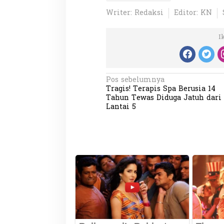
Writer: Redaksi
Editor: KN
I
N
Partisipasi Pemu
Pos sebelumnya
Pelayanan Sukarel
Tragis! Terapis Spa Berusia 14
a
Tahun Tewas Diduga Jatuh dari
Diadakan di Nanji
Di GLOBAL, VIDEO
|
18 
v
Lantai 5
i
g
a
s
i
p
o
s