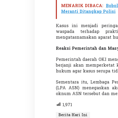
MENARIK DIBACA:
Bobol
Meranti Ditangkap Polisi
Demonstrasi Gen-Z Guncang
Menteri Nusron: 
Kasus ini menjadi peringa
Nepal, PM Mundur Mendadak
Cegah Konflik da
waspada terhadap prak
Setelah Gedung Parlemen Dibakar
Penataan Ruang
Di GLOBAL, SOROTAN
|
12 September 2025
Di NASIONAL, SOROTAN
mengatasnamakan aparat hu
Reaksi Pemerintah dan Mas
Pemerintah daerah OKI meng
berjanji akan memperketat 
hukum agar kasus serupa tid
Sementara itu, Lembaga Per
(LPA ASN) menegaskan aka
oknum ASN tersebut dan mem
1,971
Berita Hari Ini