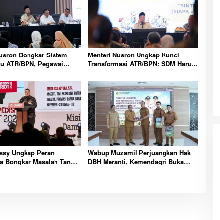
Nusron Bongkar Sistem
Menteri Nusron Ungkap Kunci
ru ATR/BPN, Pegawai
Transformasi ATR/BPN: SDM Harus
ati Tahapan
Layani dengan Hati
sy Ungkap Peran
Wabup Muzamil Perjuangkan Hak
a Bongkar Masalah Tanah
DBH Meranti, Kemendagri Buka
Transmigrasi
Peluang Penegasan Batas Wilayah
Laut Resmi