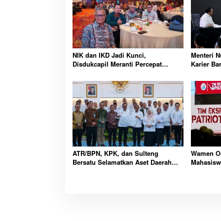
NIK dan IKD Jadi Kunci,
Menteri 
Disdukcapil Meranti Percepat
Karier Ba
Revolusi Layanan Digital
Wajib Lew
ATR/BPN, KPK, dan Sulteng
Wamen Os
Bersatu Selamatkan Aset Daerah
Mahasisw
Bernilai Besar
Kawasan 