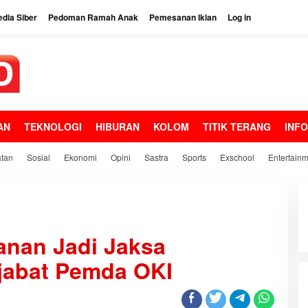
dia Siber
Pedoman Ramah Anak
Pemesanan Iklan
Log in
AN
TEKNOLOGI
HIBURAN
KOLOM
TITIK TERANG
INF
tan
Sosial
Ekonomi
Opini
Sastra
Sports
Exschool
Entertain
nan Jadi Jaksa
jabat Pemda OKI