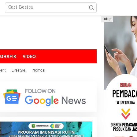
tutup
OGRAFIK
VIDEO
ment
Lifestyle
Promosi