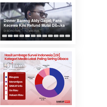
Dinner Bareng Aldy Gagal, Fans
Meranti Incar Kon
Kecewa Kini Refund Mulai Dibuka
Kepri, Bupati A
Di SOROTAN
|
12 Mei 2025
Di SOROTAN
|
6 Mei 2