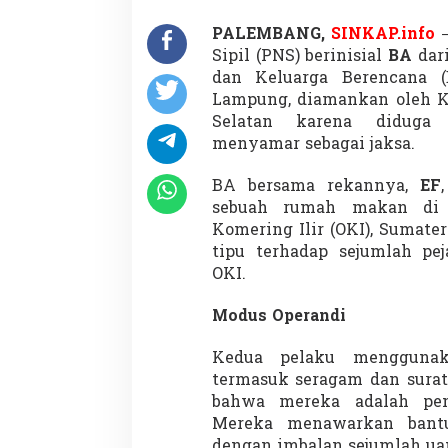
T
i
PALEMBANG,
SINKAP.info
—
p
Sipil (PNS) berinisial
BA
dar
u
dan Keluarga Berencana 
P
e
Lampung, diamankan oleh Ke
j
Selatan karena diduga
a
menyamar sebagai jaksa.
b
a
BA bersama rekannya,
EF
t
P
sebuah rumah makan di
e
Komering Ilir (OKI), Sumate
m
tipu terhadap sejumlah pe
d
OKI.
a
O
K
Modus Operandi
I
Kedua pelaku menggunaka
termasuk seragam dan surat
bahwa mereka adalah pe
Mereka menawarkan bant
dengan imbalan sejumlah ua