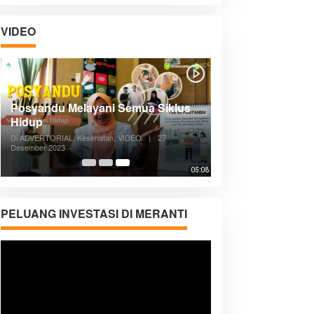
VIDEO
Posyandu Melayani Semua Siklus
Hidup
Di ADVERTORIAL, Kesehatan, VIDEO
|
27
Desember 2023
05:08
PELUANG INVESTASI DI MERANTI
Pemutar
Video