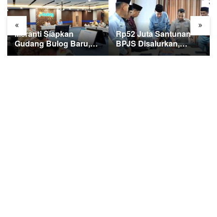
«
»
Meranti Siapkan
Rp52 Juta Santunan
Gudang Bulog Baru,
BPJS Disalurkan,
Strategi Besar Atasi
Meranti Perluas
Krisis Pangan
Perlindungan Pekerja
Rentan