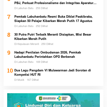
PBJ, Perkuat Profesionalisme dan Integritas Aparatur
Pemerintah
Di Labuhan Batu
253 Dilihat
7
Pemkab Labuhanbatu Resmi Buka Diklat Paskibraka,
Siapkan 50 Pelajar Kibarkan Merah Putih 17 Agustus
Di Labuhan Batu
252 Dilihat
8
30 Putra Putri Terbaik Meranti Disiapkan, Misi Besar
Kibarkan Merah Putih
Di Kepulauan Meranti
250 Dilihat
9
Hadapi Penilaian Ombudsman 2026, Pemkab
Labuhanbatu Perintahkan OPD Berbenah
Di Labuhan Batu
169 Dilihat
10
Dua Lagu Pangdam VI Mulawarman Jadi Sorotan di
Kompetisi HUT RI
Di Musik
167 Dilihat