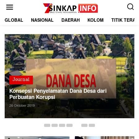
L
e
w
a
GLOBAL
NASIONAL
DAERAH
KOLOM
TITIK TERA
t
i
k
e
k
o
n
t
e
n
Journal
Konsepsi Penyelamatan Dana Desa dari
Perbuatan Korupsi
26 Oktober 2019