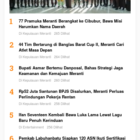
1
77 Pramuka Meranti Berangkat ke Cibubur, Bawa Misi
Harumkan Nama Daerah
Di Kepulauan Meranti
265 Dilihat
2
44 Tim Bertarung di Banglas Barat Cup II, Meranti Cari
Atlet Masa Depan
Di Kepulauan Meranti
264 Dilihat
3
Bupati Asmar Bertemu Danposal, Bahas Strategi Jaga
Keamanan dan Kemajuan Meranti
Di Kepulauan Meranti
260 Dilihat
4
Rp52 Juta Santunan BPJS Disalurkan, Meranti Perluas
Perlindungan Pekerja Rentan
Di Kepulauan Meranti
258 Dilihat
5
Ifan Seventeen Kembali Bawa Luka Lama Lewat Lagu
Baru Penuh Kerinduan
Di Entertainment
256 Dilihat
6
Pemkab Labuhanbatu Siapkan 120 ASN Ikuti Sertifikasi