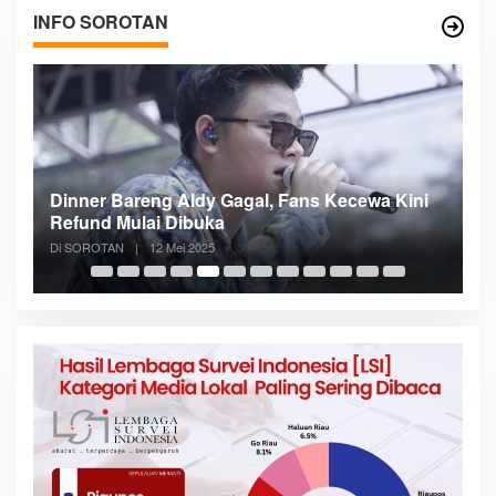
INFO SOROTAN
n
Dinner Bareng Aldy Gagal, Fans Kecewa Kini
Me
Refund Mulai Dibuka
B
Di SOROTAN
|
12 Mei 2025
Di