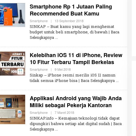
A
Smartphone Rp 1 Jutaan Paling
K
S
Recommended Buat Kamu
I
Smartphone
|
13 September 2018
O
L
Penembakan Tragis Charlie Kirk di
SINKAP – Buat kamu yang lagi menghemat
E
Utah: Pelaku Senapan Jarak Jauh
budget untuk beli smartphone, di bawah
| Baca
H
Masih Buron
Selengkapnya
R
Di GLOBAL, SOROTAN
|
12 September 2025
E
D
A
Kelebihan iOS 11 di iPhone, Review
K
S
10 Fitur Terbaru Tampil Berkelas
I
Smartphone
|
9 Mei 2018
O
L
Sinkap – iPhone resmi merilis iOS 11 namun
E
tidak semua iPhone bisa
| Baca Selengkapnya
H
R
E
D
Applikasi Android yang Wajib Anda
A
K
Miliki sebagai Pekerja Kantoran
S
I
Smartphone
|
7 Maret 2018
O
L
SINKAP.info – Kemajuan teknologi tidak dapat
E
dipungkiri bahwa setiap alat digital sudah
| Baca
H
Selengkapnya
R
E