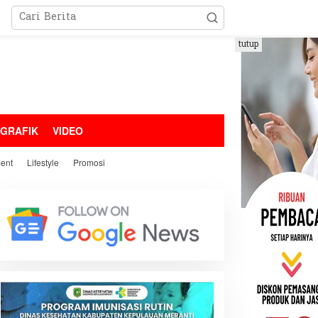
tutup
OGRAFIK
VIDEO
ment
Lifestyle
Promosi