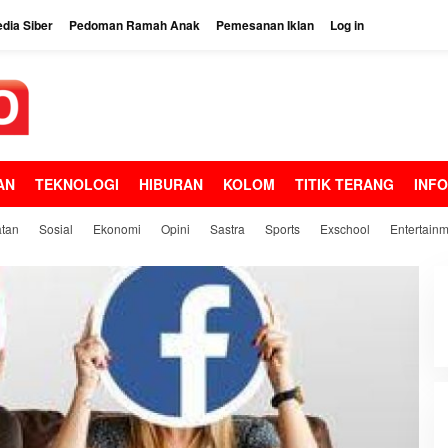
dia Siber
Pedoman Ramah Anak
Pemesanan Iklan
Log in
AN
TEKNOLOGI
HIBURAN
KOLOM
TITIK TERANG
INF
tan
Sosial
Ekonomi
Opini
Sastra
Sports
Exschool
Entertain