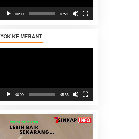
00:00
07:21
YOK KE MERANTI
Pemutar
Video
00:00
05:36