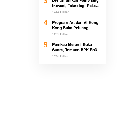
3
DFI Umumkan Pemenang
Inovasi, Teknologi Pakan
Kurangi Emisi Bikin
1444 Dilihat
Heboh Global
4
Program Art dan AI Hong
Kong Buka Peluang
Beasiswa Pemimpin Muda
1262 Dilihat
5
Pemkab Meranti Buka
Suara, Temuan BPK Rp3,1
Miliar Sudah Dicicil
1216 Dilihat