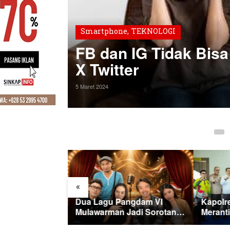
Smartphone
,
TEKNOLOGI
Label
FB dan IG Tidak Bisa
X Twitter
5 Maret 2024
«
aian
Dua Lagu Pangdam VI
Kapolr
2026, Pemkab
Mulawarman Jadi Sorotan
Merant
 Perintahkan
di Kompetisi HUT RI
Merah 