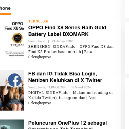
Digital
hone
TEKNOLOGI
OPPO Find X8 Series Raih Gold
Battery Label DXOMARK
Smartphone
|
21 Januari 2025
O
L
SHENZHEN, SINKAP.info – OPPO Find X8 dan
E
Find X8 Pro berhasil meraih
| Baca
H
Selengkapnya
R
E
D
A
FB dan IG Tidak Bisa Login,
K
S
Nettizen Keluhkan di X Twitter
I
Smartphone
,
TEKNOLOGI
|
5 Maret 2024
O
L
DIGITAL, SINKAP.info – Malam ini trending di
E
X (dulu Twitter), Instagram dan
| Baca
H
Selengkapnya
K
H
A
I
R
Peluncuran OnePlus 12 sebagai
U
N