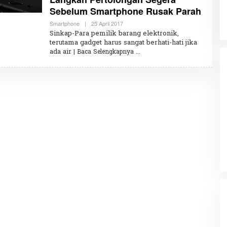
I
Sebelum Smartphone Rusak Parah
Smartphone
|
25 April 2017
O
L
Sinkap-Para pemilik barang elektronik,
E
terutama gadget harus sangat berhati-hati jika
H
ada air
| Baca Selengkapnya
R
E
D
A
K
S
I