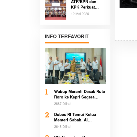
ATR/BPN dan
Serang Terungkap
KPK Perkuat
Komitmen Cegah
12 Mei 2026
Korupsi
Pertanahan di
Sultra Bersama
Pemerintah
INFO TERFAVORIT
Daerah
1
Wabup Meranti Desak Rute
Roro ke Kepri Segera
Beroperasi Demi Dongkrak
2887 Dilihat
Ekonomi Daerah
2
Dubes RI Temui Ketua
Menteri Sabah, Al
Washliyah Beri Apresiasi
2648 Dilihat
Tinggi