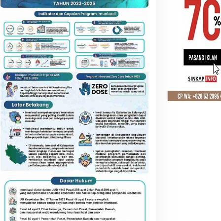
Smartphone
Peluncuran OnePlus 12 sebagai
Tersaingi
 Januari 2024
eranti Siapkan Gudang
Rp52 Juta Santunan BPJS
ulog Baru, Strategi Besar
Disalurkan, Meranti Perluas
tasi Krisis Pangan
Perlindungan Pekerja