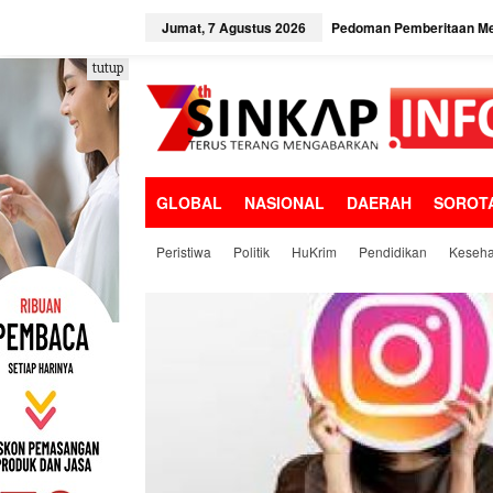
L
e
Jumat, 7 Agustus 2026
Pedoman Pemberitaan Me
w
a
tutup
t
i
k
e
k
o
GLOBAL
NASIONAL
DAERAH
SOROT
n
t
e
Peristiwa
Politik
HuKrim
Pendidikan
Keseha
n