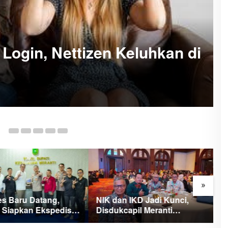
 Login, Nettizen Keluhkan di
23
»
es Baru Datang,
NIK dan IKD Jadi Kunci,
M
i Siapkan Ekspedisi
Disdukcapil Meranti
B
Putih Penuh Makna
Percepat Revolusi Layanan
A