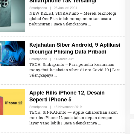
Smartphone Tak Tersaingi
N
I
Smartphone
|
23 Januari 2024
O
S
L
NEW DELHI, SINKAP.info – Merek teknologi
A
E
global OnePlus telah mengumumkan acara
H
peluncuran
| Baca Selengkapnya
R
E
D
A
K
Kejahatan Siber Android, 9 Aplikasi
S
I
Dicurigai Phising Data Pribadi
Smartphone
|
14 Maret 2021
O
L
TECH, Sinkap.info – Para peneliti keamanan
E
menyebut kejahatan siber di era Covid-19
| Baca
H
Selengkapnya
R
E
D
A
Apple Rilis iPhone 12, Desain
K
S
Seperti iPhone 5
I
Smartphone
|
15 November 2019
O
L
TECH, SINKAP.info — Apple dikabarkan akan
E
merilis iPhone 12 pada tahun depan dengan
H
layar yang lebih
| Baca Selengkapnya
R
E
D