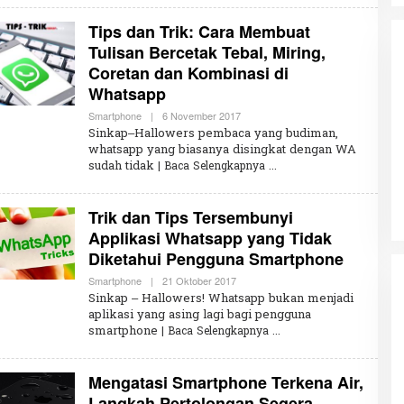
D
A
Tips dan Trik: Cara Membuat
K
S
Tulisan Bercetak Tebal, Miring,
I
Coretan dan Kombinasi di
Whatsapp
Smartphone
|
6 November 2017
O
L
Sinkap–Hallowers pembaca yang budiman,
E
Partisipasi Pemuda dalam
whatsapp yang biasanya disingkat dengan WA
H
Pelayanan Sukarela Internasional
sudah tidak
| Baca Selengkapnya
R
Diadakan di Nanjing
E
Di GLOBAL, VIDEO
|
18 Januari 2024
D
A
Trik dan Tips Tersembunyi
K
S
Applikasi Whatsapp yang Tidak
I
Diketahui Pengguna Smartphone
Smartphone
|
21 Oktober 2017
O
L
Sinkap – Hallowers! Whatsapp bukan menjadi
E
aplikasi yang asing lagi bagi pengguna
H
smartphone
| Baca Selengkapnya
R
E
D
A
Mengatasi Smartphone Terkena Air,
K
S
Langkah Pertolongan Segera