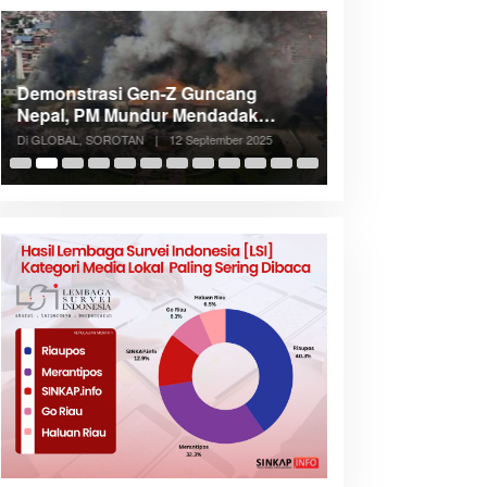
Demonstrasi Gen-Z Guncang
Menteri Nusron: 
Nepal, PM Mundur Mendadak
Cegah Konflik d
Setelah Gedung Parlemen Dibakar
Penataan Ruang
Di GLOBAL, SOROTAN
|
12 September 2025
Di NASIONAL, SOROTAN