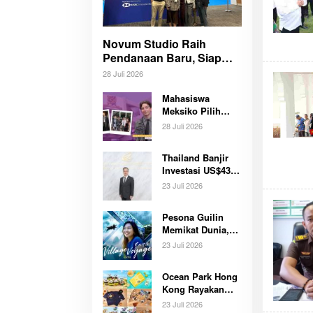
Novum Studio Raih
Pendanaan Baru, Siap
Guncang Dunia Bisnis
28 Juli 2026
Lewat Platform AI Ahoy
Project Global
Mahasiswa
Meksiko Pilih
CUHK Hong
28 Juli 2026
Kong, Siapkan
Karier Media
Thailand Banjir
Global Lewat
Investasi US$43,6
Beasiswa
Miliar, AI dan Data
Internasional
23 Juli 2026
Center Jadi
Bergengsi
Penggerak
Pesona Guilin
Ekonomi Baru
Memikat Dunia,
Nasional
Wisata Pedesaan
23 Juli 2026
Hadirkan
Pengalaman
Ocean Park Hong
Budaya dan Alam
Kong Rayakan
Tak Terlupakan
Ulang Tahun
Bersama
23 Juli 2026