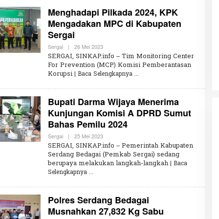
A
I
Menghadapi Pilkada 2024, KPK
R
Mengadakan MPC di Kabupaten
U
N
Sergai
N
Penembakan Tragis Charlie Kirk di
I
Sergai
|
26 Mei 2023
O
S
Utah: Pelaku Senapan Jarak Jauh
L
SERGAI, SINKAP.info – Tim Monitoring Center
A
Masih Buron
E
Di GLOBAL, SOROTAN
|
12 September 2025
For Prevention (MCP) Komisi Pemberantasan
H
Korupsi
| Baca Selengkapnya
K
H
A
I
Bupati Darma Wijaya Menerima
R
U
Kunjungan Komisi A DPRD Sumut
N
Bahas Pemilu 2024
N
I
S
Sergai
|
25 Mei 2023
O
A
L
SERGAI, SINKAP.info – Pemerintah Kabupaten
E
Serdang Bedagai (Pemkab Sergai) sedang
H
berupaya melakukan langkah-langkah
K
| Baca
H
Selengkapnya
A
I
R
Polres Serdang Bedagai
U
N
Musnahkan 27,832 Kg Sabu
N
I