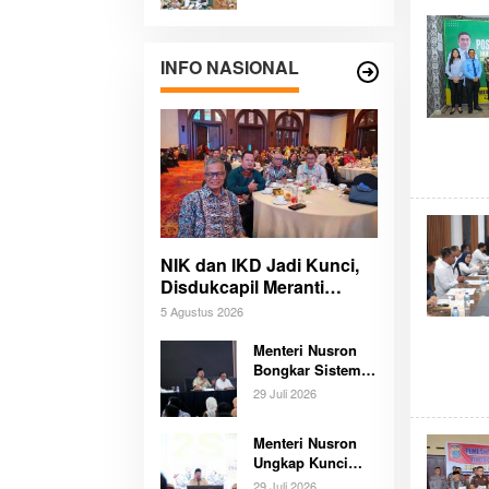
Panda,
Pengunjung
Berpeluang Bawa
Pulang Mobil
INFO NASIONAL
Listrik Mewah
NIK dan IKD Jadi Kunci,
Disdukcapil Meranti
Percepat Revolusi
5 Agustus 2026
Layanan Digital
Menteri Nusron
Bongkar Sistem
Karier Baru
29 Juli 2026
ATR/BPN,
Pegawai Wajib
Menteri Nusron
Lewati Tahapan
Ungkap Kunci
Transformasi
29 Juli 2026