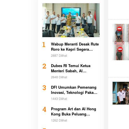
1
Wabup Meranti Desak Rute
Roro ke Kepri Segera
Beroperasi Demi Dongkrak
2887 Dilihat
Ekonomi Daerah
2
Dubes RI Temui Ketua
Menteri Sabah, Al
Washliyah Beri Apresiasi
2648 Dilihat
Tinggi
3
DFI Umumkan Pemenang
Inovasi, Teknologi Pakan
Kurangi Emisi Bikin
1443 Dilihat
Heboh Global
4
Program Art dan AI Hong
Kong Buka Peluang
Beasiswa Pemimpin Muda
1262 Dilihat