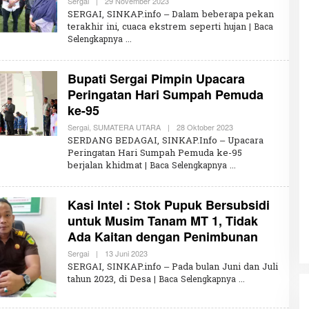
Sergai
|
29 November 2023
O
L
SERGAI, SINKAP.info – Dalam beberapa pekan
E
terakhir ini, cuaca ekstrem seperti hujan
| Baca
H
Selengkapnya
K
H
A
I
Bupati Sergai Pimpin Upacara
R
U
Peringatan Hari Sumpah Pemuda
N
ke-95
N
I
S
Sergai
,
SUMATERA UTARA
|
28 Oktober 2023
O
A
L
SERDANG BEDAGAI, SINKAP.Info – Upacara
E
Peringatan Hari Sumpah Pemuda ke-95
H
berjalan khidmat
| Baca Selengkapnya
K
H
A
I
Kasi Intel : Stok Pupuk Bersubsidi
R
U
untuk Musim Tanam MT 1, Tidak
N
Ada Kaitan dengan Penimbunan
N
I
S
Sergai
|
13 Juni 2023
O
A
L
SERGAI, SINKAP.info – Pada bulan Juni dan Juli
E
tahun 2023, di Desa
| Baca Selengkapnya
H
K
H