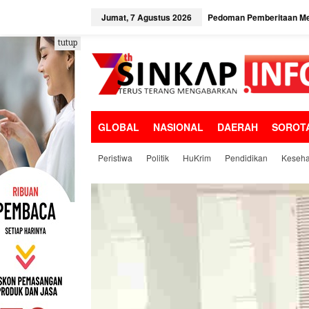
L
e
Jumat, 7 Agustus 2026
Pedoman Pemberitaan Me
w
a
tutup
t
i
k
e
k
o
GLOBAL
NASIONAL
DAERAH
SOROT
n
t
e
Peristiwa
Politik
HuKrim
Pendidikan
Keseha
n