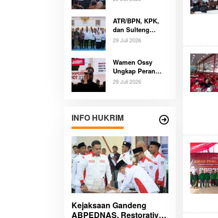
ATR/BPN: SDM
Harus Layani
ATR/BPN, KPK,
dengan Hati
dan Sulteng
Bersatu
29 Juli 2026
Selamatkan Aset
Daerah Bernilai
Wamen Ossy
Besar
Ungkap Peran
Mahasiswa
29 Juli 2026
Bongkar Masalah
Tanah Kawasan
Transmigrasi
INFO HUKRIM
Kejaksaan Gandeng
ABPEDNAS, Restorative