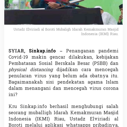
a
k
u
t
C
o
Ustadz Elviriadi al Boroti Mubaligh Idarah Kemakmuran Masjid
r
Indonesia (IKMI) Riau.
o
n
a
SYIAR,
Sinkap.info
–
Penanganan pandemi
,
Covid-19 makin gencar dilakukan, kebijakan
N
Pembatasan Sosial Berskala Besar (PSBB) dan
a
b
physical distancing
dijadikan cara mencegah
i
penularan virus yang belum ada obatnya itu.
M
Bagaimanakah sisi pendekatan agama Islam
e
dalam menangani dan mencegah virus corona
n
ini?
g
a
j
Kru Sinkap.info berhasil menghubungi salah
a
seorang muballigh Idarah Kemakmuran Masjid
r
Indonesia (IKMI) Riau, Ustadz Elviriadi al
k
Boroti melalui aplikasi whatsapps pribadinya,
a