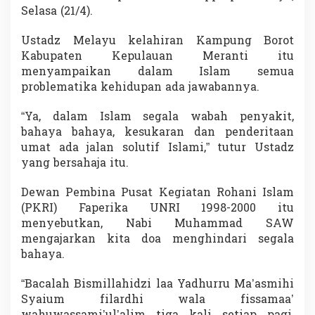
n
Selasa (21/4).
D
o
Ustadz Melayu kelahiran Kampung Borot
a
Kabupaten Kepulauan Meranti itu
i
menyampaikan dalam Islam semua
n
i
problematika kehidupan ada jawabannya.
“Ya, dalam Islam segala wabah penyakit,
bahaya bahaya, kesukaran dan penderitaan
umat ada jalan solutif Islami,” tutur Ustadz
yang bersahaja itu.
Dewan Pembina Pusat Kegiatan Rohani Islam
(PKRI) Faperika UNRI 1998-2000 itu
menyebutkan, Nabi Muhammad SAW
mengajarkan kita doa menghindari segala
bahaya.
“Bacalah Bismillahidzi laa Yadhurru Ma’asmihi
Syaium filardhi wala fissamaa’