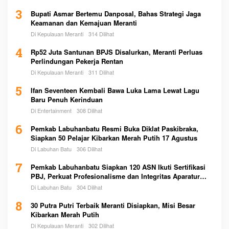
3
Bupati Asmar Bertemu Danposal, Bahas Strategi Jaga
Keamanan dan Kemajuan Meranti
Di Kepulauan Meranti
314 Dilihat
4
Rp52 Juta Santunan BPJS Disalurkan, Meranti Perluas
Perlindungan Pekerja Rentan
Di Kepulauan Meranti
311 Dilihat
5
Ifan Seventeen Kembali Bawa Luka Lama Lewat Lagu
Baru Penuh Kerinduan
Di Entertainment
308 Dilihat
6
Pemkab Labuhanbatu Resmi Buka Diklat Paskibraka,
Siapkan 50 Pelajar Kibarkan Merah Putih 17 Agustus
Di Labuhan Batu
306 Dilihat
7
Pemkab Labuhanbatu Siapkan 120 ASN Ikuti Sertifikasi
PBJ, Perkuat Profesionalisme dan Integritas Aparatur
Pemerintah
Di Labuhan Batu
304 Dilihat
8
30 Putra Putri Terbaik Meranti Disiapkan, Misi Besar
Kibarkan Merah Putih
Di Kepulauan Meranti
302 Dilihat