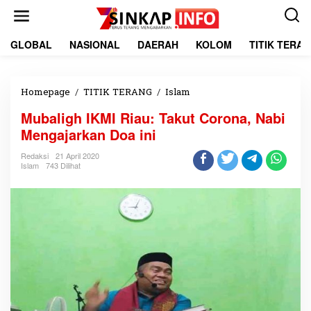
L
e
w
a
GLOBAL
NASIONAL
DAERAH
KOLOM
TITIK TERA
t
i
k
e
Homepage
/
TITIK TERANG
/
Islam
M
k
u
Mubaligh IKMI Riau: Takut Corona, Nabi
o
b
n
a
Mengajarkan Doa ini
t
l
e
i
Redaksi
21 April 2020
Islam
743 Dilihat
n
g
h
I
K
M
I
R
i
a
u
:
T