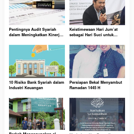
Pentingnya Audit Syariah
Keistimewaan Hari Jum’at
dalam Meningkatkan Kinerja
sebagai Hari Suci untuk
Keuangan Bank Syariah
Muslimin
10 Risiko Bank Syariah dalam
Persiapan Bekal Menyambut
Industri Keuangan
Ramadan 1445 H
Berkah Mengagungkan al-