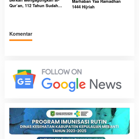
Marhaban Yaa Ramadhan
Qur’an, 112 Tahun Sudah
1444 Hijriah
Usia Ponpes Al Munawwir
Krapyak Yogyakarta
Komentar