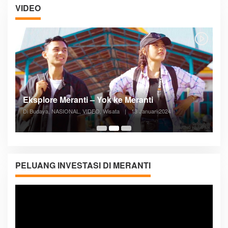
VIDEO
Posyandu Melayani Semua Siklus Hidup
Di ADVERTORIAL, Kesehatan, VIDEO
|
27 Desember 2023
05:08
PELUANG INVESTASI DI MERANTI
Pemutar
Video