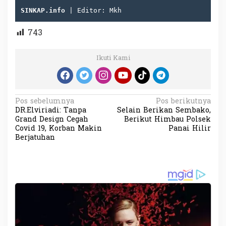
SINKAP.info
 | Editor: Mkh
743
Ikuti Kami
N
Pos sebelumnya
Pos berikutnya
DR.Elviriadi: Tanpa
Selain Berikan Sembako,
a
Grand Design Cegah
Berikut Himbau Polsek
v
Covid 19, Korban Makin
Panai Hilir
Berjatuhan
i
g
a
s
i
p