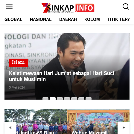
L
e
w
a
GLOBAL
NASIONAL
DAERAH
KOLOM
TITIK TERA
t
i
k
e
k
o
n
t
Islam
e
Keistimewaan Hari Jum’at sebagai Hari Suci
n
untuk Muslimin
3 Mei 2024
«
»
Hari Jadi ke-69 Riau,
Wabup Muzamil