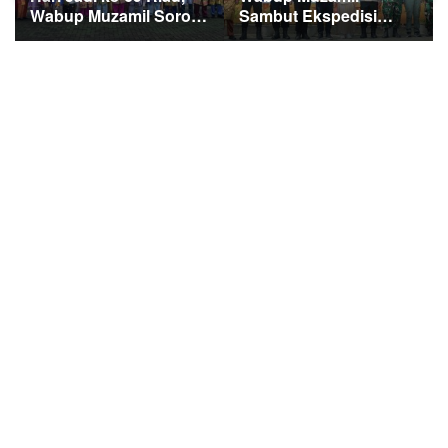
Wabup Muzamil Soroti
Sambut Ekspedisi
Fiskal dan Janjikan
Merah Putih Presisi,
Pemerataan
1.200 Mangrove
Pembangunan untuk
Ditanam di Tanah
Masyarakat
Merah