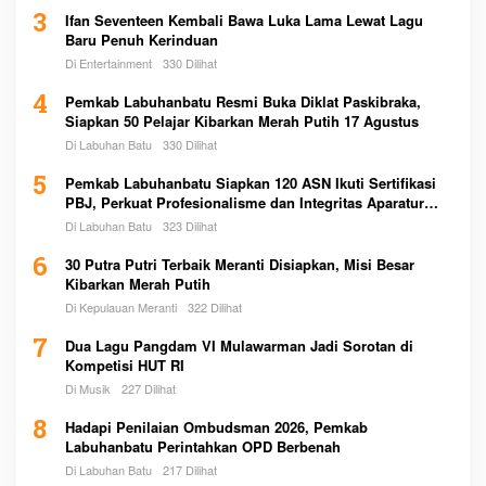
3
Ifan Seventeen Kembali Bawa Luka Lama Lewat Lagu
Baru Penuh Kerinduan
Di Entertainment
330 Dilihat
4
Pemkab Labuhanbatu Resmi Buka Diklat Paskibraka,
Siapkan 50 Pelajar Kibarkan Merah Putih 17 Agustus
Di Labuhan Batu
330 Dilihat
5
Pemkab Labuhanbatu Siapkan 120 ASN Ikuti Sertifikasi
PBJ, Perkuat Profesionalisme dan Integritas Aparatur
Pemerintah
Di Labuhan Batu
323 Dilihat
6
30 Putra Putri Terbaik Meranti Disiapkan, Misi Besar
Kibarkan Merah Putih
Di Kepulauan Meranti
322 Dilihat
7
Dua Lagu Pangdam VI Mulawarman Jadi Sorotan di
Kompetisi HUT RI
Di Musik
227 Dilihat
8
Hadapi Penilaian Ombudsman 2026, Pemkab
Labuhanbatu Perintahkan OPD Berbenah
Di Labuhan Batu
217 Dilihat