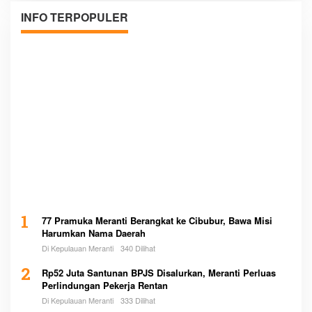
INFO TERPOPULER
1
77 Pramuka Meranti Berangkat ke Cibubur, Bawa Misi
Harumkan Nama Daerah
Di Kepulauan Meranti
340 Dilihat
2
Rp52 Juta Santunan BPJS Disalurkan, Meranti Perluas
Perlindungan Pekerja Rentan
Di Kepulauan Meranti
333 Dilihat