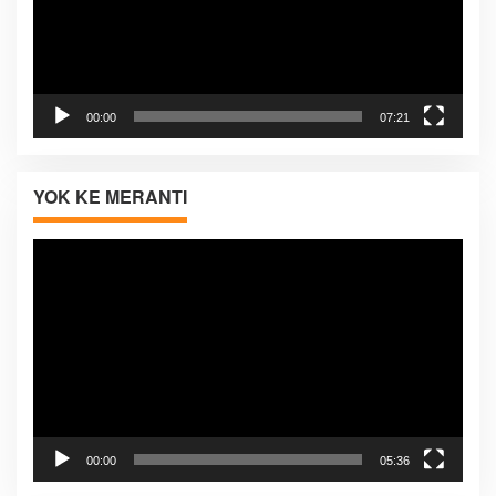
00:00
07:21
YOK KE MERANTI
Pemutar
Video
00:00
05:36