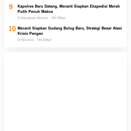
9
Kapolres Baru Datang, Meranti Siapkan Ekspedisi Merah
Putih Penuh Makna
Di Kepulauan Meranti
195 Dilihat
10
Meranti Siapkan Gudang Bulog Baru, Strategi Besar Atasi
Krisis Pangan
Di Ekonomi
194 Dilihat