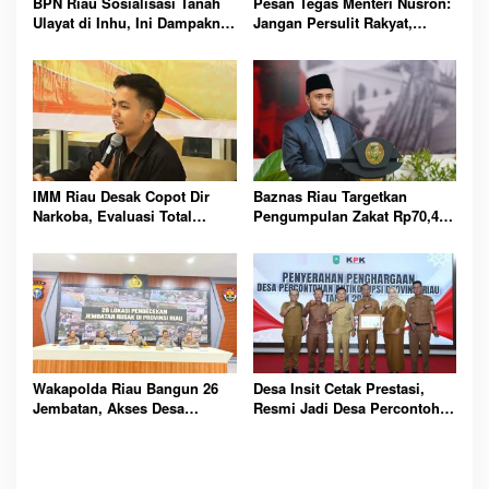
BPN Riau Sosialisasi Tanah
Pesan Tegas Menteri Nusron:
Ulayat di Inhu, Ini Dampaknya
Jangan Persulit Rakyat,
bagi Masyarakat Adat
Pelayanan Harus Mudahkan
Semua Urusan
IMM Riau Desak Copot Dir
Baznas Riau Targetkan
Narkoba, Evaluasi Total
Pengumpulan Zakat Rp70,4
Polres Rokan Hilir
Miliar pada Tahun 2026
Mendatang
Wakapolda Riau Bangun 26
Desa Insit Cetak Prestasi,
Jembatan, Akses Desa
Resmi Jadi Desa Percontohan
Terpencil Dibuka
Antikorupsi Riau 2025