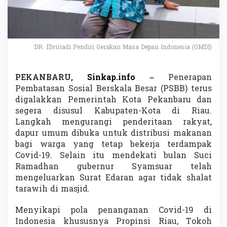
G
r
a
n
d
DR. Elviriadi Pendiri Gerakan Masa Depan Indonesia (GMDI)
D
e
s
PEKANBARU,
Sinkap.info
–
Penerapan
i
g
Pembatasan Sosial Berskala Besar (PSBB) terus
n
digalakkan Pemerintah Kota Pekanbaru dan
C
segera disusul Kabupaten-Kota di Riau.
e
Langkah mengurangi penderitaan rakyat,
g
a
dapur umum dibuka untuk distribusi makanan
h
bagi warga yang tetap bekerja terdampak
C
Covid-19. Selain itu mendekati bulan Suci
o
Ramadhan gubernur Syamsuar telah
v
mengeluarkan Surat Edaran agar tidak shalat
i
d
tarawih di masjid.
1
9
Menyikapi pola penanganan Covid-19 di
,
Indonesia khususnya Propinsi Riau, Tokoh
K