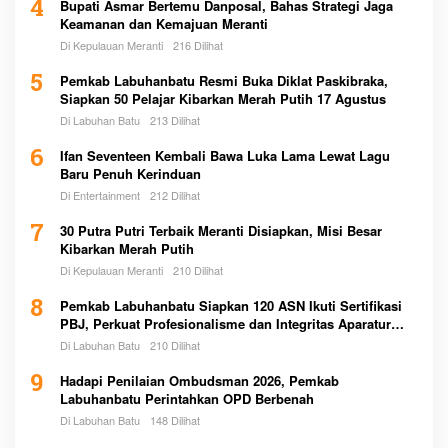
4
Bupati Asmar Bertemu Danposal, Bahas Strategi Jaga
Keamanan dan Kemajuan Meranti
Di Kepulauan Meranti
216 Dilihat
5
Pemkab Labuhanbatu Resmi Buka Diklat Paskibraka,
Siapkan 50 Pelajar Kibarkan Merah Putih 17 Agustus
Di Labuhan Batu
213 Dilihat
6
Ifan Seventeen Kembali Bawa Luka Lama Lewat Lagu
Baru Penuh Kerinduan
Di Entertainment
212 Dilihat
7
30 Putra Putri Terbaik Meranti Disiapkan, Misi Besar
Kibarkan Merah Putih
Di Kepulauan Meranti
210 Dilihat
8
Pemkab Labuhanbatu Siapkan 120 ASN Ikuti Sertifikasi
PBJ, Perkuat Profesionalisme dan Integritas Aparatur
Pemerintah
Di Labuhan Batu
210 Dilihat
9
Hadapi Penilaian Ombudsman 2026, Pemkab
Labuhanbatu Perintahkan OPD Berbenah
Di Labuhan Batu
148 Dilihat