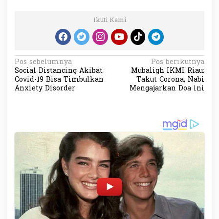
Ikuti Kami
N
Pos sebelumnya
Pos berikutnya
Social Distancing Akibat
Mubaligh IKMI Riau:
a
Covid-19 Bisa Timbulkan
Takut Corona, Nabi
v
Anxiety Disorder
Mengajarkan Doa ini
i
g
a
s
i
p
o
s