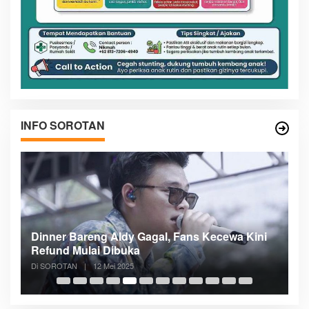
INFO SOROTAN
n
Dinner Bareng Aldy Gagal, Fans Kecewa Kini
Me
Refund Mulai Dibuka
B
Di SOROTAN
|
12 Mei 2025
Di