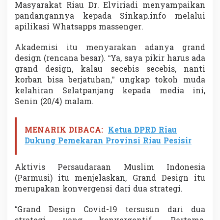
Masyarakat Riau Dr. Elviriadi menyampaikan
o
r
pandangannya kepada Sinkap.info melalui
b
apilikasi Whatsapps massenger.
a
n
Akademisi itu menyarakan adanya grand
M
design (rencana besar). “Ya, saya pikir harus ada
a
k
grand design, kalau secebis secebis, nanti
i
korban bisa berjatuhan,” ungkap tokoh muda
n
kelahiran Selatpanjang kepada media ini,
B
Senin (20/4) malam.
e
r
j
a
MENARIK DIBACA:
Ketua DPRD Riau
t
Dukung Pemekaran Provinsi Riau Pesisir
u
h
a
Aktivis Persaudaraan Muslim Indonesia
n
(Parmusi) itu menjelaskan, Grand Design itu
merupakan konvergensi dari dua strategi.
“Grand Design Covid-19 tersusun dari dua