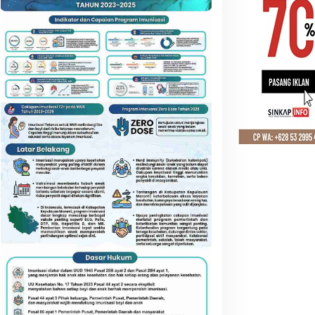
GLOBAL
Meey Group Dorong Startup Vie
Pasar Global Lewat Forum Prop
 Juli 2025
p52 Juta Santunan BPJS
Pemkab Labuhanbatu
isalurkan, Meranti Perluas
Resmi Buka Diklat
erlindungan Pekerja
Paskibraka, Siapkan 50
entan
Pelajar Kibarkan Merah
Putih 17 Agustus