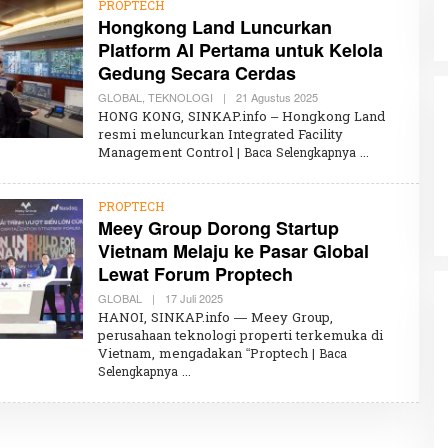
PROPTECH
Hongkong Land Luncurkan
Platform AI Pertama untuk Kelola
Gedung Secara Cerdas
GLOBAL
,
TEKNOLOGI
|
21 Agustus 2025
O
L
HONG KONG, SINKAP.info – Hongkong Land
E
resmi meluncurkan Integrated Facility
H
Management Control
| Baca Selengkapnya
K
H
A
I
PROPTECH
R
Meey Group Dorong Startup
U
N
Vietnam Melaju ke Pasar Global
N
I
Lewat Forum Proptech
S
A
GLOBAL
|
17 Juli 2025
O
L
HANOI, SINKAP.info — Meey Group,
E
perusahaan teknologi properti terkemuka di
H
Vietnam, mengadakan “Proptech
K
| Baca
H
Selengkapnya
A
I
R
U
N