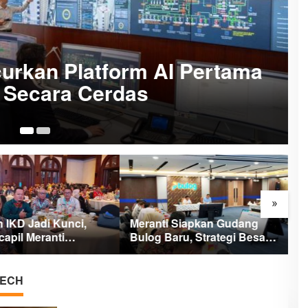
urkan Platform AI Pertama
 Secara Cerdas
17
»
 IKD Jadi Kunci,
Meranti Siapkan Gudang
R
apil Meranti
Bulog Baru, Strategi Besar
D
at Revolusi Layanan
Atasi Krisis Pangan
P
R
ECH