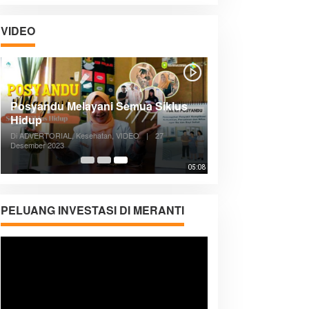
VIDEO
Posyandu Melayani Semua Siklus
Hidup
Di ADVERTORIAL, Kesehatan, VIDEO
|
27
Desember 2023
05:08
PELUANG INVESTASI DI MERANTI
Pemutar
Video