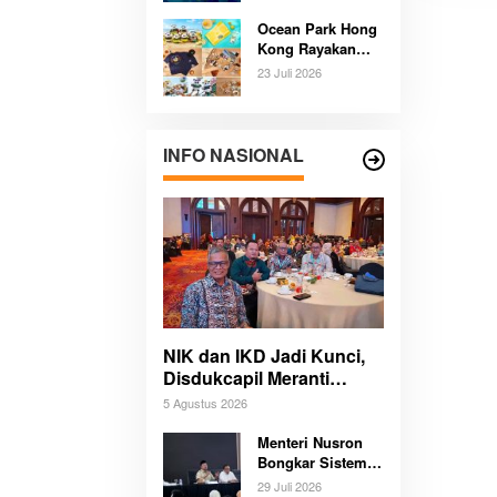
Pengalaman
Ocean Park Hong
Budaya dan Alam
Kong Rayakan
Tak Terlupakan
Ulang Tahun
Bersama
23 Juli 2026
Panda,
Pengunjung
Berpeluang Bawa
Pulang Mobil
INFO NASIONAL
Listrik Mewah
NIK dan IKD Jadi Kunci,
Disdukcapil Meranti
Percepat Revolusi
5 Agustus 2026
Layanan Digital
Menteri Nusron
Bongkar Sistem
Karier Baru
29 Juli 2026