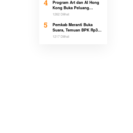
4
Program Art dan AI Hong
Kong Buka Peluang
Beasiswa Pemimpin Muda
1262 Dilihat
5
Pemkab Meranti Buka
Suara, Temuan BPK Rp3,1
Miliar Sudah Dicicil
1217 Dilihat