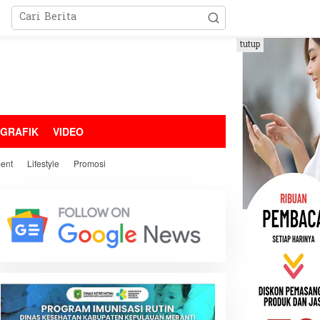
tutup
OGRAFIK
VIDEO
ment
Lifestyle
Promosi