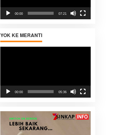
00:00
07:21
YOK KE MERANTI
Pemutar
Video
00:00
05:36