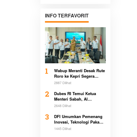
Pertanahan di
Sultra Bersama
Pemerintah
INFO TERFAVORIT
Daerah
1
Wabup Meranti Desak Rute
Roro ke Kepri Segera
Beroperasi Demi Dongkrak
2887 Dilihat
Ekonomi Daerah
2
Dubes RI Temui Ketua
Menteri Sabah, Al
Washliyah Beri Apresiasi
2648 Dilihat
Tinggi
3
DFI Umumkan Pemenang
Inovasi, Teknologi Pakan
Kurangi Emisi Bikin
1445 Dilihat
Heboh Global