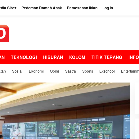
dia Siber
Pedoman Ramah Anak
Pemesanan Iklan
Log in
AN
TEKNOLOGI
HIBURAN
KOLOM
TITIK TERANG
INF
tan
Sosial
Ekonomi
Opini
Sastra
Sports
Exschool
Entertain