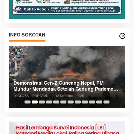
INFO SOROTAN
Demonstrasi Gen-Z Guncang Nepal, PM
M
Mundur Mendadak Setelah Gedung Parlemen
K
Dibakar
Di GLOBAL, SOROTAN
|
12 September 2025
Di