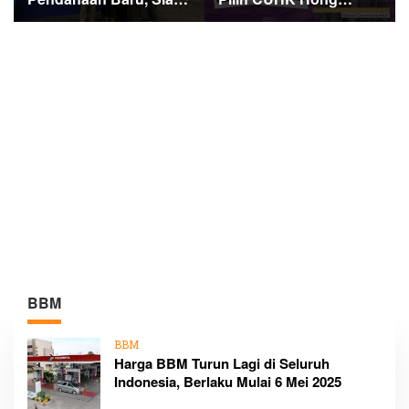
Guncang Dunia Bisnis
Kong, Siapkan Karier
Lewat Platform AI Ahoy
Media Global Lewat
Project Global
Beasiswa Internasional
Bergengsi
BBM
BBM
Harga BBM Turun Lagi di Seluruh
Indonesia, Berlaku Mulai 6 Mei 2025