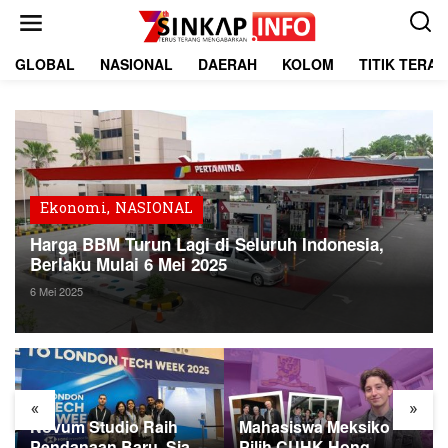
L
e
w
a
GLOBAL
NASIONAL
DAERAH
KOLOM
TITIK TERA
t
i
k
e
k
o
n
t
Ekonomi
,
NASIONAL
e
Harga BBM Turun Lagi di Seluruh Indonesia,
n
Berlaku Mulai 6 Mei 2025
6 Mei 2025
«
»
Novum Studio Raih
Mahasiswa Meksiko
Pendanaan Baru, Siap
Pilih CUHK Hong