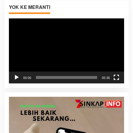
YOK KE MERANTI
Pemutar
Video
00:00
05:36