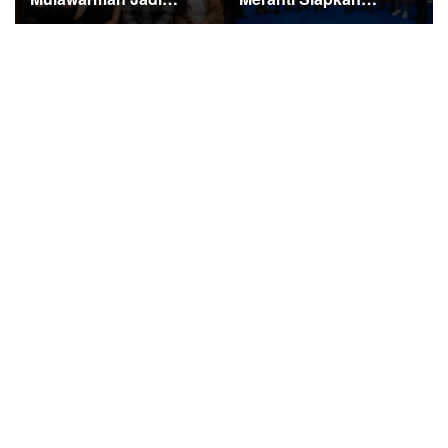
Sorotan di Kompetisi
Ekspedisi Merah Putih
HUT RI
Penuh Makna