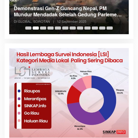
Demonstrasi Gen-Z Guncang Nepal, PM
M
Mundur Mendadak Setelah Gedung Parlemen
K
Dibakar
Di GLOBAL, SOROTAN
|
12 September 2025
Di