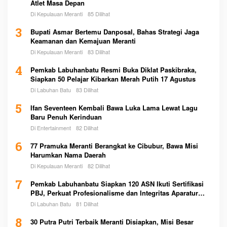
Atlet Masa Depan
Di Kepulauan Meranti
85 Dilihat
3
Bupati Asmar Bertemu Danposal, Bahas Strategi Jaga
Keamanan dan Kemajuan Meranti
Di Kepulauan Meranti
83 Dilihat
4
Pemkab Labuhanbatu Resmi Buka Diklat Paskibraka,
Siapkan 50 Pelajar Kibarkan Merah Putih 17 Agustus
Di Labuhan Batu
83 Dilihat
5
Ifan Seventeen Kembali Bawa Luka Lama Lewat Lagu
Baru Penuh Kerinduan
Di Entertainment
82 Dilihat
6
77 Pramuka Meranti Berangkat ke Cibubur, Bawa Misi
Harumkan Nama Daerah
Di Kepulauan Meranti
82 Dilihat
7
Pemkab Labuhanbatu Siapkan 120 ASN Ikuti Sertifikasi
PBJ, Perkuat Profesionalisme dan Integritas Aparatur
Pemerintah
Di Labuhan Batu
81 Dilihat
8
30 Putra Putri Terbaik Meranti Disiapkan, Misi Besar