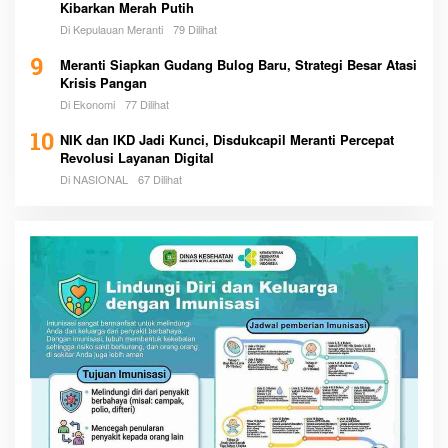
Kibarkan Merah Putih
Di Kepulauan Meranti
79 Dilihat
9
Meranti Siapkan Gudang Bulog Baru, Strategi Besar Atasi
Krisis Pangan
Di Ekonomi
77 Dilihat
10
NIK dan IKD Jadi Kunci, Disdukcapil Meranti Percepat
Revolusi Layanan Digital
Di NASIONAL
67 Dilihat