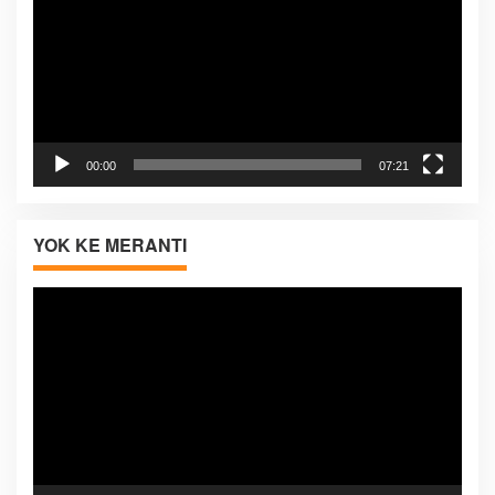
00:00
07:21
YOK KE MERANTI
Pemutar
Video