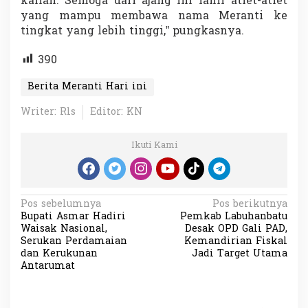
kalian. Semoga dari ajang ini lahir atlet-atlet
yang mampu membawa nama Meranti ke
tingkat yang lebih tinggi,” pungkasnya.
390
Berita Meranti Hari ini
Writer: Rls
Editor: KN
Ikuti Kami
N
Pos sebelumnya
Pos berikutnya
Bupati Asmar Hadiri
Pemkab Labuhanbatu
a
Waisak Nasional,
Desak OPD Gali PAD,
v
Serukan Perdamaian
Kemandirian Fiskal
dan Kerukunan
Jadi Target Utama
i
Antarumat
g
a