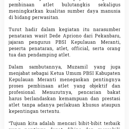
e
pembinaan atlet bulutangkis sekaligus
r
meningkatkan kualitas sumber daya manusia
a
di bidang perwasitan.
n
t
Turut hadir dalam kegiatan itu narasumber
i
S
penataran wasit Dede Apriono dari Pekanbaru,
i
jajaran pengurus PBSI Kepulauan Meranti,
a
peserta penataran, atlet, official, serta orang
p
tua dan pendamping atlet.
B
e
r
Dalam sambutannya, Muzamil yang juga
s
menjabat sebagai Ketua Umum PBSI Kabupaten
i
Kepulauan Meranti menegaskan pentingnya
n
proses pembinaan atlet yang objektif dan
a
r
profesional. Menurutnya, pencarian bakat
harus berlandaskan kemampuan dan prestasi
atlet tanpa adanya perlakuan khusus ataupun
kepentingan tertentu.
“Tujuan kita adalah mencari bibit-bibit terbaik