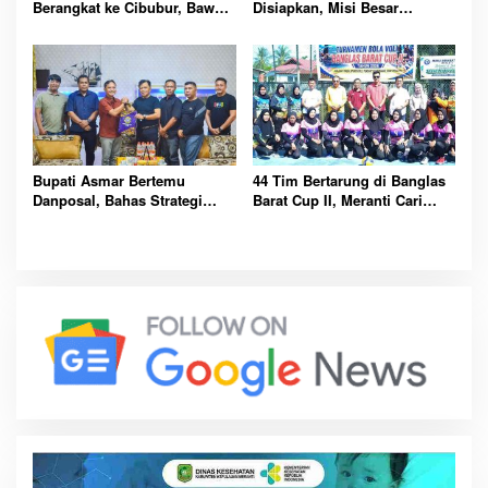
Berangkat ke Cibubur, Bawa
Disiapkan, Misi Besar
Misi Harumkan Nama Daerah
Kibarkan Merah Putih
Bupati Asmar Bertemu
44 Tim Bertarung di Banglas
Danposal, Bahas Strategi
Barat Cup II, Meranti Cari
Jaga Keamanan dan
Atlet Masa Depan
Kemajuan Meranti