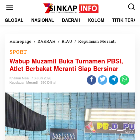
L
e
w
a
GLOBAL
NASIONAL
DAERAH
KOLOM
TITIK TERA
t
i
k
e
Homepage
/
DAERAH
/
RIAU
/
Kepulauan Meranti
W
k
a
SPORT
o
b
n
u
Wabup Muzamil Buka Turnamen PBSI,
t
p
Atlet Berbakat Meranti Siap Bersinar
e
M
n
u
Khairun Nisa
13 Juni 2026
z
Kepulauan Meranti
390 Dilihat
a
m
i
l
B
u
k
a
T
u