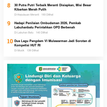
8
30 Putra Putri Terbaik Meranti Disiapkan, Misi Besar
Kibarkan Merah Putih
Di Kepulauan Meranti
193 Dilihat
9
Hadapi Penilaian Ombudsman 2026, Pemkab
Labuhanbatu Perintahkan OPD Berbenah
Di Labuhan Batu
140 Dilihat
10
Dua Lagu Pangdam VI Mulawarman Jadi Sorotan di
Kompetisi HUT RI
Di Musik
139 Dilihat