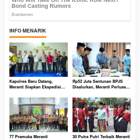
INFO MENARIK
Kapolres Baru Datang,
Rp52 Juta Santunan BPJS
Meranti Siapkan Ekspedisi
Disalurkan, Meranti Perluas
Merah Putih Penuh Makna
Perlindungan Pekerja Rentan
77 Pramuka Meranti
30 Putra Putri Terbaik Meranti