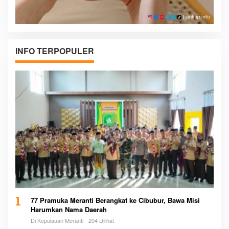
INFO TERPOPULER
1
77 Pramuka Meranti Berangkat ke Cibubur, Bawa Misi
Harumkan Nama Daerah
Di Kepulauan Meranti
204 Dilihat