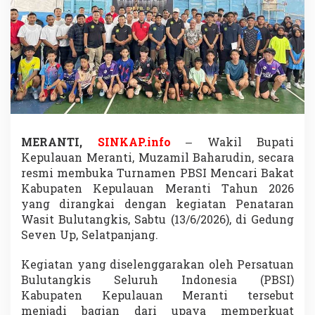
r
n
a
m
e
n
P
B
S
I
,
MERANTI,
SINKAP.info
– Wakil Bupati
A
Kepulauan Meranti, Muzamil Baharudin, secara
t
l
resmi membuka Turnamen PBSI Mencari Bakat
e
Kabupaten Kepulauan Meranti Tahun 2026
t
yang dirangkai dengan kegiatan Penataran
B
Wasit Bulutangkis, Sabtu (13/6/2026), di Gedung
e
Seven Up, Selatpanjang.
r
b
a
Kegiatan yang diselenggarakan oleh Persatuan
k
Bulutangkis Seluruh Indonesia (PBSI)
a
Kabupaten Kepulauan Meranti tersebut
t
menjadi bagian dari upaya memperkuat
M