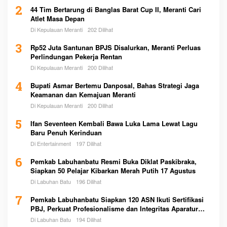
2
44 Tim Bertarung di Banglas Barat Cup II, Meranti Cari
Atlet Masa Depan
Di Kepulauan Meranti
202 Dilihat
3
Rp52 Juta Santunan BPJS Disalurkan, Meranti Perluas
Perlindungan Pekerja Rentan
Di Kepulauan Meranti
200 Dilihat
4
Bupati Asmar Bertemu Danposal, Bahas Strategi Jaga
Keamanan dan Kemajuan Meranti
Di Kepulauan Meranti
200 Dilihat
5
Ifan Seventeen Kembali Bawa Luka Lama Lewat Lagu
Baru Penuh Kerinduan
Di Entertainment
197 Dilihat
6
Pemkab Labuhanbatu Resmi Buka Diklat Paskibraka,
Siapkan 50 Pelajar Kibarkan Merah Putih 17 Agustus
Di Labuhan Batu
196 Dilihat
7
Pemkab Labuhanbatu Siapkan 120 ASN Ikuti Sertifikasi
PBJ, Perkuat Profesionalisme dan Integritas Aparatur
Pemerintah
Di Labuhan Batu
194 Dilihat