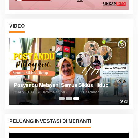
VIDEO
Posyandu Melayani Semua Siklus Hidup
Di ADVERTORIAL, Kesehatan, VIDEO
|
27 Desember 2023
05:08
PELUANG INVESTASI DI MERANTI
Pemutar