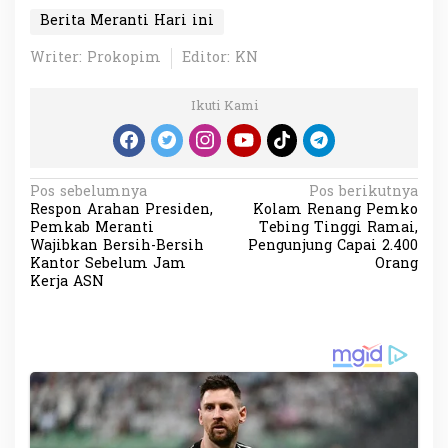
Berita Meranti Hari ini
Writer: Prokopim
Editor: KN
Ikuti Kami
N
Pos sebelumnya
Pos berikutnya
Respon Arahan Presiden,
Kolam Renang Pemko
a
Pemkab Meranti
Tebing Tinggi Ramai,
v
Wajibkan Bersih-Bersih
Pengunjung Capai 2.400
Kantor Sebelum Jam
Orang
i
Kerja ASN
g
a
s
i
p