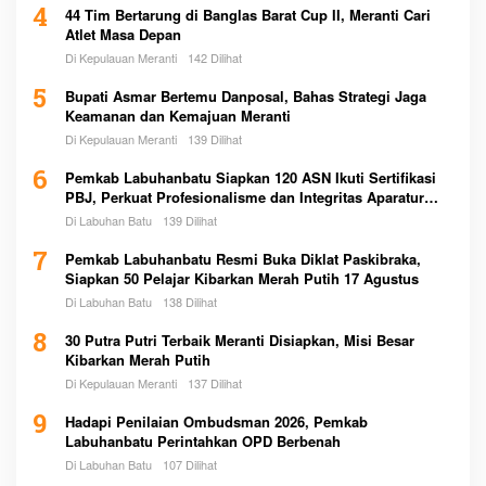
4
44 Tim Bertarung di Banglas Barat Cup II, Meranti Cari
Atlet Masa Depan
Di Kepulauan Meranti
142 Dilihat
5
Bupati Asmar Bertemu Danposal, Bahas Strategi Jaga
Keamanan dan Kemajuan Meranti
Di Kepulauan Meranti
139 Dilihat
6
Pemkab Labuhanbatu Siapkan 120 ASN Ikuti Sertifikasi
PBJ, Perkuat Profesionalisme dan Integritas Aparatur
Pemerintah
Di Labuhan Batu
139 Dilihat
7
Pemkab Labuhanbatu Resmi Buka Diklat Paskibraka,
Siapkan 50 Pelajar Kibarkan Merah Putih 17 Agustus
Di Labuhan Batu
138 Dilihat
8
30 Putra Putri Terbaik Meranti Disiapkan, Misi Besar
Kibarkan Merah Putih
Di Kepulauan Meranti
137 Dilihat
9
Hadapi Penilaian Ombudsman 2026, Pemkab
Labuhanbatu Perintahkan OPD Berbenah
Di Labuhan Batu
107 Dilihat