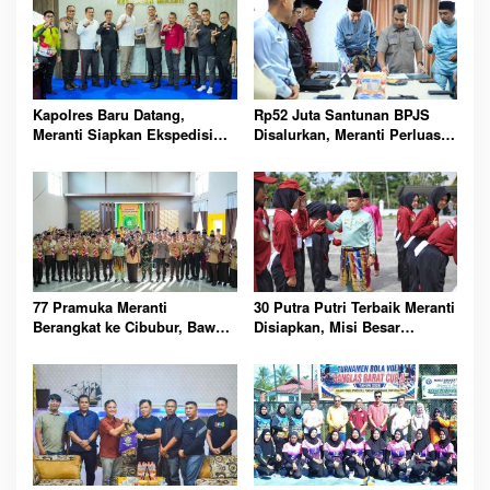
Kapolres Baru Datang,
Rp52 Juta Santunan BPJS
Meranti Siapkan Ekspedisi
Disalurkan, Meranti Perluas
Merah Putih Penuh Makna
Perlindungan Pekerja Rentan
77 Pramuka Meranti
30 Putra Putri Terbaik Meranti
Berangkat ke Cibubur, Bawa
Disiapkan, Misi Besar
Misi Harumkan Nama Daerah
Kibarkan Merah Putih