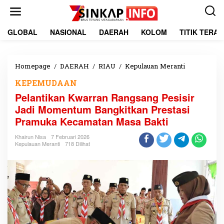
L
e
w
a
GLOBAL
NASIONAL
DAERAH
KOLOM
TITIK TERA
t
i
k
e
Homepage
/
DAERAH
/
RIAU
/
Kepulauan Meranti
P
k
e
KEPEMUDAAN
o
l
n
a
Pelantikan Kwarran Rangsang Pesisir
t
n
Jadi Momentum Bangkitkan Prestasi
e
t
Pramuka Kecamatan Masa Bakti
n
i
k
Khairun Nisa
7 Februari 2026
a
Kepulauan Meranti
718 Dilihat
n
K
w
a
r
r
a
n
R