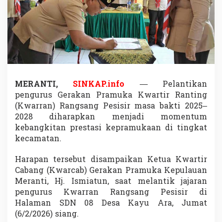
a
n
g
s
a
n
g
P
e
MERANTI,
SINKAP.info
— Pelantikan
s
i
pengurus Gerakan Pramuka Kwartir Ranting
s
(Kwarran) Rangsang Pesisir masa bakti 2025–
i
2028 diharapkan menjadi momentum
r
kebangkitan prestasi kepramukaan di tingkat
J
kecamatan.
a
d
i
Harapan tersebut disampaikan Ketua Kwartir
M
Cabang (Kwarcab) Gerakan Pramuka Kepulauan
o
Meranti, Hj. Ismiatun, saat melantik jajaran
m
pengurus Kwarran Rangsang Pesisir di
e
n
Halaman SDN 08 Desa Kayu Ara, Jumat
t
(6/2/2026) siang.
u