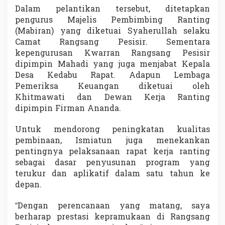
a
Dalam pelantikan tersebut, ditetapkan
K
pengurus Majelis Pembimbing Ranting
e
(Mabiran) yang diketuai Syaherullah selaku
c
Camat Rangsang Pesisir. Sementara
a
m
kepengurusan Kwarran Rangsang Pesisir
a
dipimpin Mahadi yang juga menjabat Kepala
t
Desa Kedabu Rapat. Adapun Lembaga
a
Pemeriksa Keuangan diketuai oleh
n
Khitmawati dan Dewan Kerja Ranting
M
a
dipimpin Firman Ananda.
s
a
Untuk mendorong peningkatan kualitas
B
pembinaan, Ismiatun juga menekankan
a
pentingnya pelaksanaan rapat kerja ranting
k
t
sebagai dasar penyusunan program yang
i
terukur dan aplikatif dalam satu tahun ke
depan.
“Dengan perencanaan yang matang, saya
berharap prestasi kepramukaan di Rangsang