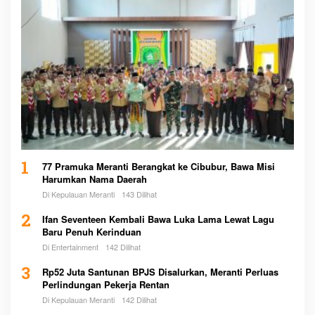
1
77 Pramuka Meranti Berangkat ke Cibubur, Bawa Misi
Harumkan Nama Daerah
Di Kepulauan Meranti
143 Dilihat
2
Ifan Seventeen Kembali Bawa Luka Lama Lewat Lagu
Baru Penuh Kerinduan
Di Entertainment
142 Dilihat
3
Rp52 Juta Santunan BPJS Disalurkan, Meranti Perluas
Perlindungan Pekerja Rentan
Di Kepulauan Meranti
142 Dilihat