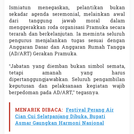
m
Ismiatun menegaskan, pelantikan bukan
B
sekadar agenda seremonial, melainkan awal
a
n
dari tanggung jawab moral dalam
g
menggerakkan roda organisasi Pramuka secara
k
terarah dan berkelanjutan. Ia meminta seluruh
i
pengurus menjalankan tugas sesuai dengan
t
k
Anggaran Dasar dan Anggaran Rumah Tangga
a
(AD/ART) Gerakan Pramuka.
n
P
“Jabatan yang diemban bukan simbol semata,
r
tetapi amanah yang harus
e
s
dipertanggungjawabkan. Seluruh pengambilan
t
keputusan dan pelaksanaan kegiatan wajib
a
berpedoman pada AD/ART,” tegasnya.
s
i
P
MENARIK DIBACA:
Festival Perang Air
r
Cian Cui Selatpanjang Dibuka, Bupati
a
m
Asmar Gaungkan Harmoni Nasional
u
k