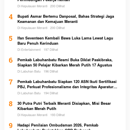
Di Kepulauan Meranti
200 Dilihat
4
Bupati Asmar Bertemu Danposal, Bahas Strategi Jaga
Keamanan dan Kemajuan Meranti
Di Kepulauan Meranti
200 Dilihat
5
Ifan Seventeen Kembali Bawa Luka Lama Lewat Lagu
Baru Penuh Kerinduan
Di Entertainment
197 Dilihat
6
Pemkab Labuhanbatu Resmi Buka Diklat Paskibraka,
Siapkan 50 Pelajar Kibarkan Merah Putih 17 Agustus
Di Labuhan Batu
196 Dilihat
7
Pemkab Labuhanbatu Siapkan 120 ASN Ikuti Sertifikasi
PBJ, Perkuat Profesionalisme dan Integritas Aparatur
Pemerintah
Di Labuhan Batu
194 Dilihat
8
30 Putra Putri Terbaik Meranti Disiapkan, Misi Besar
Kibarkan Merah Putih
Di Kepulauan Meranti
193 Dilihat
9
Hadapi Penilaian Ombudsman 2026, Pemkab