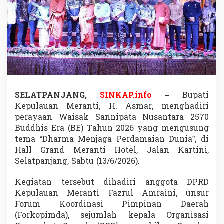
a
i
s
a
k
N
a
s
i
o
n
SELATPANJANG,
SINKAP.info
– Bupati
a
Kepulauan Meranti, H. Asmar, menghadiri
l
perayaan Waisak Sannipata Nusantara 2570
,
Buddhis Era (BE) Tahun 2026 yang mengusung
S
tema “Dharma Menjaga Perdamaian Dunia”, di
e
r
Hall Grand Meranti Hotel, Jalan Kartini,
u
Selatpanjang, Sabtu (13/6/2026).
k
a
Kegiatan tersebut dihadiri anggota DPRD
n
Kepulauan Meranti Fazrul Amraini, unsur
P
e
Forum Koordinasi Pimpinan Daerah
r
(Forkopimda), sejumlah kepala Organisasi
d