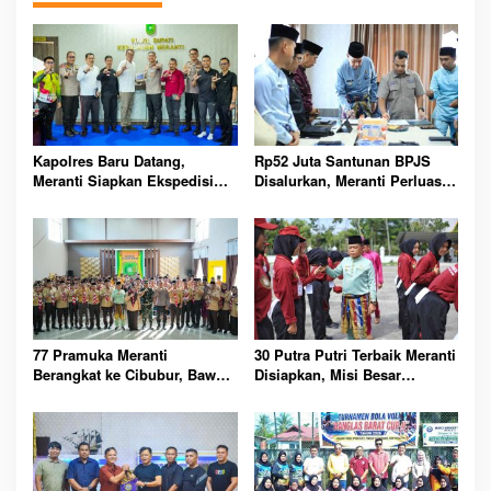
Kapolres Baru Datang,
Rp52 Juta Santunan BPJS
Meranti Siapkan Ekspedisi
Disalurkan, Meranti Perluas
Merah Putih Penuh Makna
Perlindungan Pekerja Rentan
77 Pramuka Meranti
30 Putra Putri Terbaik Meranti
Berangkat ke Cibubur, Bawa
Disiapkan, Misi Besar
Misi Harumkan Nama Daerah
Kibarkan Merah Putih