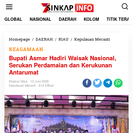
L
e
w
a
GLOBAL
NASIONAL
DAERAH
KOLOM
TITIK TERA
t
i
k
e
Homepage
/
DAERAH
/
RIAU
/
Kepulauan Meranti
B
k
u
KEAGAMAAN
o
p
n
a
Bupati Asmar Hadiri Waisak Nasional,
t
t
Serukan Perdamaian dan Kerukunan
e
i
Antarumat
n
A
s
Khairun Nisa
13 Juni 2026
m
Kepulauan Meranti
614 Dilihat
a
r
H
a
d
i
r
i
W