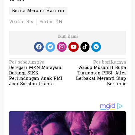
Berita Meranti Hari ini
Writer: Rls
Editor: KN
Ikuti Kami
N
Pos sebelumnya
Pos berikutnya
Delegasi MKN Malaysia
Wabup Muzamil Buka
a
Datangi SIKK,
Turnamen PBSI, Atlet
v
Perlindungan Anak PMI
Berbakat Meranti Siap
Jadi Sorotan Utama
Bersinar
i
g
a
s
i
p