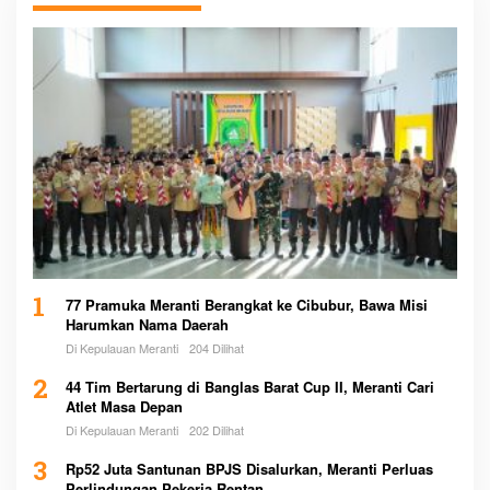
1
77 Pramuka Meranti Berangkat ke Cibubur, Bawa Misi
Harumkan Nama Daerah
Di Kepulauan Meranti
204 Dilihat
2
44 Tim Bertarung di Banglas Barat Cup II, Meranti Cari
Atlet Masa Depan
Di Kepulauan Meranti
202 Dilihat
3
Rp52 Juta Santunan BPJS Disalurkan, Meranti Perluas
Perlindungan Pekerja Rentan