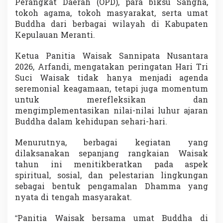
Perangkat Daerah (OPD), para biksu Sangha,
a
tokoh agama, tokoh masyarakat, serta umat
m
a
Buddha dari berbagai wilayah di Kabupaten
i
Kepulauan Meranti.
a
n
Ketua Panitia Waisak Sannipata Nusantara
d
2026, Arfandi, mengatakan peringatan Hari Tri
a
n
Suci Waisak tidak hanya menjadi agenda
K
seremonial keagamaan, tetapi juga momentum
e
untuk merefleksikan dan
r
mengimplementasikan nilai-nilai luhur ajaran
u
Buddha dalam kehidupan sehari-hari.
k
u
n
Menurutnya, berbagai kegiatan yang
a
dilaksanakan sepanjang rangkaian Waisak
n
tahun ini menitikberatkan pada aspek
A
spiritual, sosial, dan pelestarian lingkungan
n
t
sebagai bentuk pengamalan Dhamma yang
a
nyata di tengah masyarakat.
r
u
“Panitia Waisak bersama umat Buddha di
m