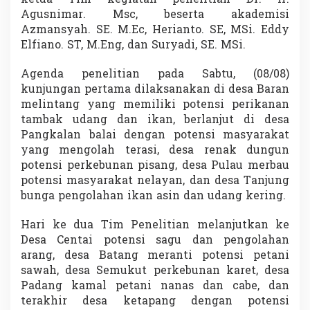
A
Agusnimar. Msc, beserta akademisi
k
Azmansyah. SE. M.Ec, Herianto. SE, MSi. Eddy
a
Elfiano. ST, M.Eng, dan Suryadi, SE. MSi.
d
e
m
Agenda penelitian pada Sabtu, (08/08)
i
kunjungan pertama dilaksanakan di desa Baran
s
melintang yang memiliki potensi perikanan
i
tambak udang dan ikan, berlanjut di desa
U
I
Pangkalan balai dengan potensi masyarakat
R
yang mengolah terasi, desa renak dungun
potensi perkebunan pisang, desa Pulau merbau
potensi masyarakat nelayan, dan desa Tanjung
bunga pengolahan ikan asin dan udang kering.
Hari ke dua Tim Penelitian melanjutkan ke
Desa Centai potensi sagu dan pengolahan
arang, desa Batang meranti potensi petani
sawah, desa Semukut perkebunan karet, desa
Padang kamal petani nanas dan cabe, dan
terakhir desa ketapang dengan potensi