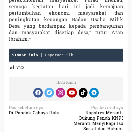
perekonomian masyarakat Pulau merbau,
semoga kegiatan hari ini jadi kemajuan
pertumbuhan ekonomi masyarakat dan
peningkatan keuangan Badan Usaha Milik
Desa yang berdampak kepada pembangunan
dan masyarakat disetiap desa,” tutur Atan
Ibrahim.*
SINKAP.info
 | Laporan: Slh
723
Ikuti Kami
N
Pos sebelumnya
Pos berikutnya
Di Pondok Cahaya Ilahi
Kapolres Meranti
a
Dukung Penuh KNPI
v
Meranti Menyikapi Isu
Sosial dan Hukum