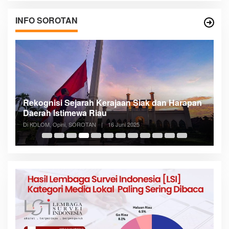
INFO SOROTAN
Rekognisi Sejarah Kerajaan Siak dan Harapan
D
Daerah Istimewa Riau
R
Di KOLOM, Opini, SOROTAN
|
16 Juni 2025
Di