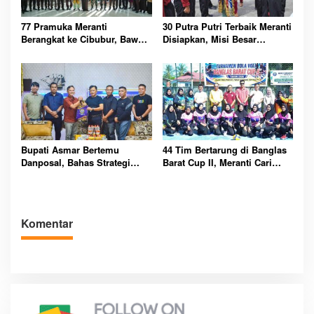
77 Pramuka Meranti
30 Putra Putri Terbaik Meranti
Berangkat ke Cibubur, Bawa
Disiapkan, Misi Besar
Misi Harumkan Nama Daerah
Kibarkan Merah Putih
Bupati Asmar Bertemu
44 Tim Bertarung di Banglas
Danposal, Bahas Strategi
Barat Cup II, Meranti Cari
Jaga Keamanan dan
Atlet Masa Depan
Kemajuan Meranti
Komentar