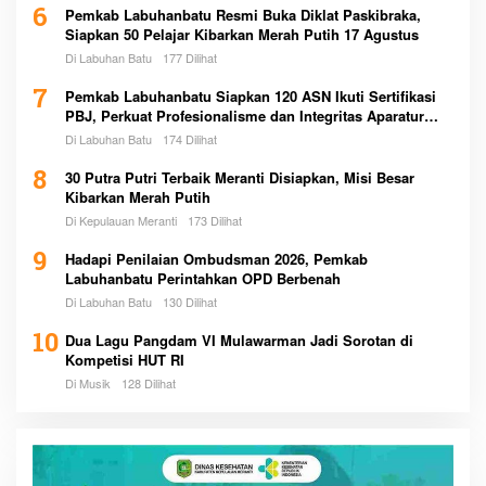
6
Pemkab Labuhanbatu Resmi Buka Diklat Paskibraka,
Siapkan 50 Pelajar Kibarkan Merah Putih 17 Agustus
Di Labuhan Batu
177 Dilihat
7
Pemkab Labuhanbatu Siapkan 120 ASN Ikuti Sertifikasi
PBJ, Perkuat Profesionalisme dan Integritas Aparatur
Pemerintah
Di Labuhan Batu
174 Dilihat
8
30 Putra Putri Terbaik Meranti Disiapkan, Misi Besar
Kibarkan Merah Putih
Di Kepulauan Meranti
173 Dilihat
9
Hadapi Penilaian Ombudsman 2026, Pemkab
Labuhanbatu Perintahkan OPD Berbenah
Di Labuhan Batu
130 Dilihat
10
Dua Lagu Pangdam VI Mulawarman Jadi Sorotan di
Kompetisi HUT RI
Di Musik
128 Dilihat