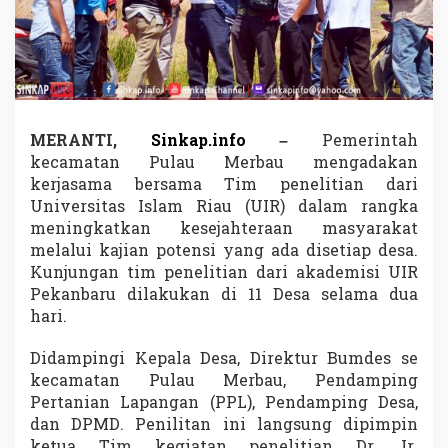
a
t
a
n
g
k
a
n
MERANTI,
Sinkap.info
–
Pemerintah
T
kecamatan Pulau Merbau mengadakan
i
kerjasama bersama Tim penelitian dari
m
Universitas Islam Riau (UIR) dalam rangka
P
e
meningkatkan kesejahteraan masyarakat
n
melalui kajian potensi yang ada disetiap desa.
e
Kunjungan tim penelitian dari akademisi UIR
l
Pekanbaru dilakukan di 11 Desa selama dua
i
hari.
t
i
a
Didampingi Kepala Desa, Direktur Bumdes se
n
kecamatan Pulau Merbau, Pendamping
d
Pertanian Lapangan (PPL), Pendamping Desa,
a
dan DPMD. Penilitan ini langsung dipimpin
r
i
ketua Tim kegiatan penelitian Dr. Ir.