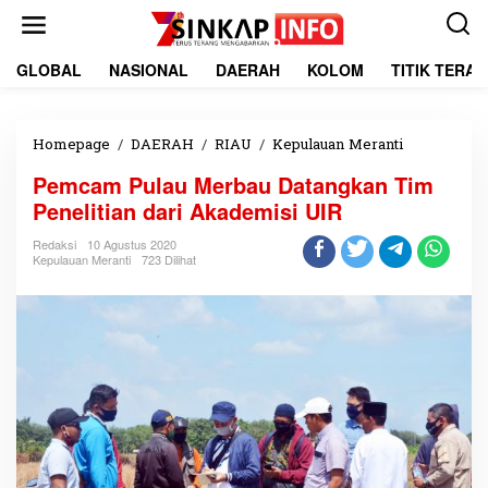
L
e
w
a
GLOBAL
NASIONAL
DAERAH
KOLOM
TITIK TERA
t
i
k
e
Homepage
/
DAERAH
/
RIAU
/
Kepulauan Meranti
P
k
e
Pemcam Pulau Merbau Datangkan Tim
o
m
n
c
Penelitian dari Akademisi UIR
t
a
e
m
Redaksi
10 Agustus 2020
Kepulauan Meranti
723 Dilihat
n
P
u
l
a
u
M
e
r
b
a
u
D