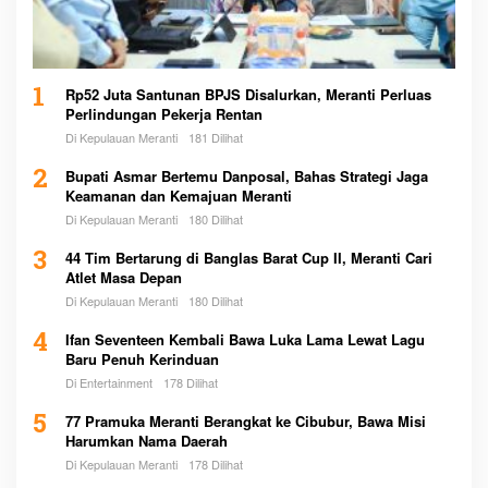
1
Rp52 Juta Santunan BPJS Disalurkan, Meranti Perluas
Perlindungan Pekerja Rentan
Di Kepulauan Meranti
181 Dilihat
2
Bupati Asmar Bertemu Danposal, Bahas Strategi Jaga
Keamanan dan Kemajuan Meranti
Di Kepulauan Meranti
180 Dilihat
3
44 Tim Bertarung di Banglas Barat Cup II, Meranti Cari
Atlet Masa Depan
Di Kepulauan Meranti
180 Dilihat
4
Ifan Seventeen Kembali Bawa Luka Lama Lewat Lagu
Baru Penuh Kerinduan
Di Entertainment
178 Dilihat
5
77 Pramuka Meranti Berangkat ke Cibubur, Bawa Misi
Harumkan Nama Daerah
Di Kepulauan Meranti
178 Dilihat