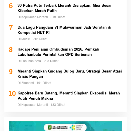
6
30 Putra Putri Terbaik Meranti Disiapkan, Misi Besar
Kibarkan Merah Putih
Di Kepulauan Meranti
318 Dilihat
7
Dua Lagu Pangdam VI Mulawarman Jadi Sorotan di
Kompetisi HUT RI
Di Musik
212 Dilihat
8
Hadapi Penilaian Ombudsman 2026, Pemkab
Labuhanbatu Perintahkan OPD Berbenah
Di Labuhan Batu
208 Dilihat
9
Meranti Siapkan Gudang Bulog Baru, Strategi Besar Atasi
Krisis Pangan
Di Ekonomi
191 Dilihat
10
Kapolres Baru Datang, Meranti Siapkan Ekspedisi Merah
Putih Penuh Makna
Di Kepulauan Meranti
183 Dilihat