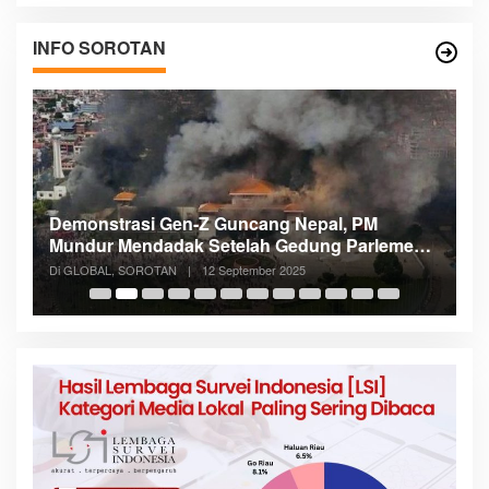
INFO SOROTAN
Demonstrasi Gen-Z Guncang Nepal, PM
M
Mundur Mendadak Setelah Gedung Parlemen
K
Dibakar
Di GLOBAL, SOROTAN
|
12 September 2025
Di