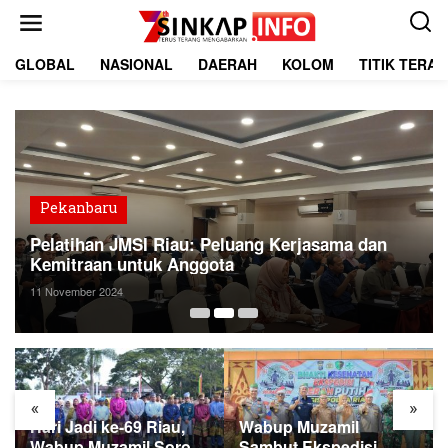
L
e
w
a
GLOBAL
NASIONAL
DAERAH
KOLOM
TITIK TERA
t
i
k
e
k
o
n
t
Pekanbaru
e
Pelatihan JMSI Riau: Peluang Kerjasama dan
n
Kemitraan untuk Anggota
11 November 2024
«
»
Hari Jadi ke-69 Riau,
Wabup Muzamil
Wabup Muzamil Soroti
Sambut Ekspedisi