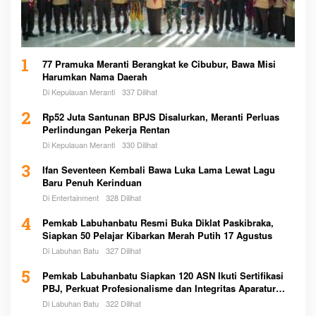
1
77 Pramuka Meranti Berangkat ke Cibubur, Bawa Misi
Harumkan Nama Daerah
Di Kepulauan Meranti
337 Dilihat
2
Rp52 Juta Santunan BPJS Disalurkan, Meranti Perluas
Perlindungan Pekerja Rentan
Di Kepulauan Meranti
330 Dilihat
3
Ifan Seventeen Kembali Bawa Luka Lama Lewat Lagu
Baru Penuh Kerinduan
Di Entertainment
328 Dilihat
4
Pemkab Labuhanbatu Resmi Buka Diklat Paskibraka,
Siapkan 50 Pelajar Kibarkan Merah Putih 17 Agustus
Di Labuhan Batu
327 Dilihat
5
Pemkab Labuhanbatu Siapkan 120 ASN Ikuti Sertifikasi
PBJ, Perkuat Profesionalisme dan Integritas Aparatur
Pemerintah
Di Labuhan Batu
322 Dilihat