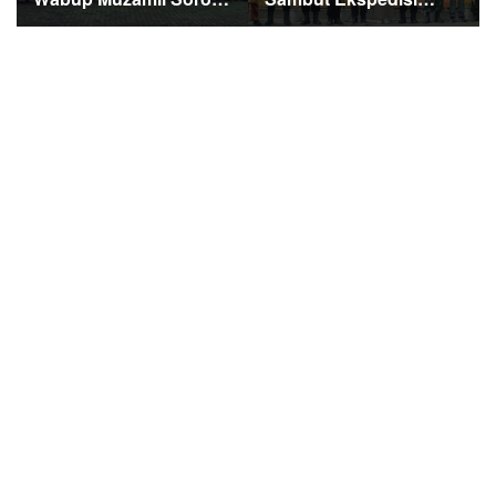
Fiskal dan Janjikan
Merah Putih Presisi,
Pemerataan
1.200 Mangrove
Pembangunan untuk
Ditanam di Tanah
Masyarakat
Merah