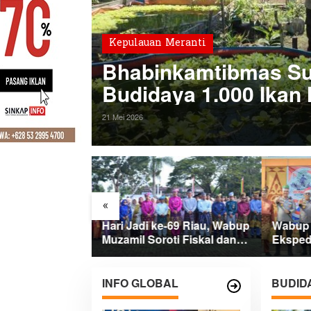
Kepulauan Meranti
Bhabinkamtibmas Su
Budidaya 1.000 Ikan
Pangan Warga
21 Mei 2026
«
e-69 Riau,
Hari Jadi ke-69 Riau, Wabup
Wabup 
r Dorong
Muzamil Soroti Fiskal dan
Eksped
ntuk Percepat
Janjikan Pemerataan
Presisi
 Pembangunan
Pembangunan untuk
Ditana
Masyarakat
INFO GLOBAL
BUDID