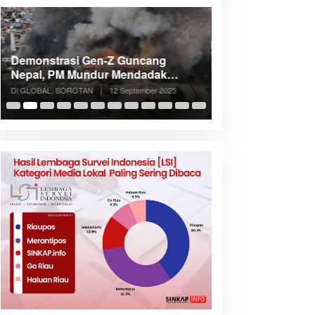
Demonstrasi Gen-Z Guncang
Menteri Nusron: 
Nepal, PM Mundur Mendadak
Cegah Konflik d
Setelah Gedung Parlemen Dibakar
Penataan Ruang
Di GLOBAL, SOROTAN
|
12 September 2025
Di NASIONAL, SOROTAN