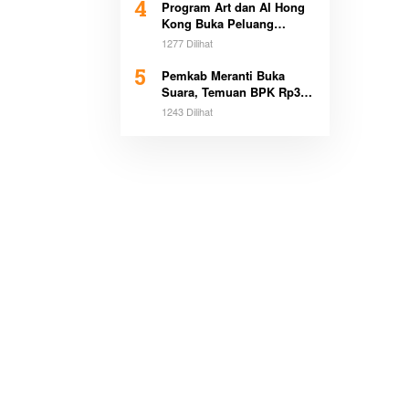
4
Program Art dan AI Hong
Kong Buka Peluang
Beasiswa Pemimpin Muda
1277 Dilihat
5
Pemkab Meranti Buka
Suara, Temuan BPK Rp3,1
Miliar Sudah Dicicil
1243 Dilihat