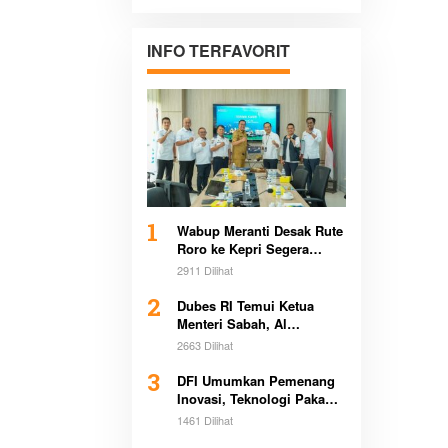
Pertanahan di
Sultra Bersama
Pemerintah
INFO TERFAVORIT
Daerah
1
Wabup Meranti Desak Rute
Roro ke Kepri Segera
Beroperasi Demi Dongkrak
2911 Dilihat
Ekonomi Daerah
2
Dubes RI Temui Ketua
Menteri Sabah, Al
Washliyah Beri Apresiasi
2663 Dilihat
Tinggi
3
DFI Umumkan Pemenang
Inovasi, Teknologi Pakan
Kurangi Emisi Bikin
1461 Dilihat
Heboh Global