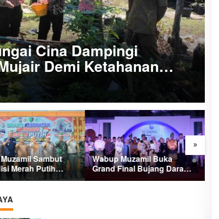
ngai Cina Dampingi
 Mujair Demi Ketahanan
»
Muzamil Sambut
Wabup Muzamil Buka
S
isi Merah Putih
Grand Final Bujang Dara
M
, 1.200 Mangrove
Meranti, Ini Daftar
d
m di Tanah Merah
Pemenang dan Pesan
Pentingnya
AYA