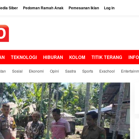
dia Siber
Pedoman Ramah Anak
Pemesanan Iklan
Log in
AN
TEKNOLOGI
HIBURAN
KOLOM
TITIK TERANG
INF
tan
Sosial
Ekonomi
Opini
Sastra
Sports
Exschool
Entertain