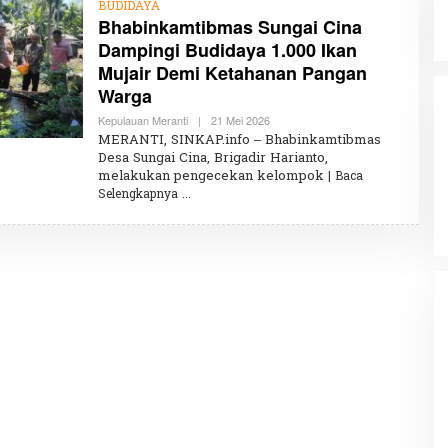
BUDIDAYA
Bhabinkamtibmas Sungai Cina
Dampingi Budidaya 1.000 Ikan
Mujair Demi Ketahanan Pangan
Warga
Kepulauan Meranti
|
21 Mei 2026
O
L
MERANTI, SINKAP.info – Bhabinkamtibmas
E
Desa Sungai Cina, Brigadir Harianto,
H
melakukan pengecekan kelompok
K
| Baca
H
Selengkapnya
A
I
R
U
N
N
I
S
A