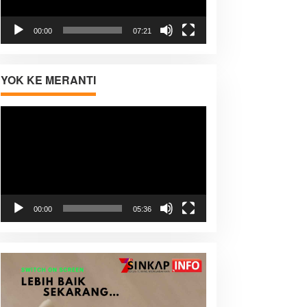
00:00
07:21
YOK KE MERANTI
Pemutar
Video
00:00
05:36