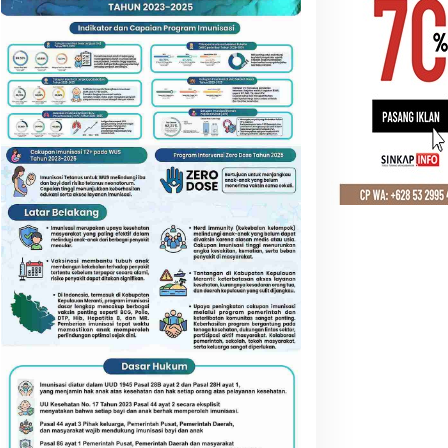
ambut HUT RI ke-81, DWP
ATR/BPN Pantau Tanah
eranti Kompak Bersenam
Ulayat Langgam, Sertipikat
an Ikuti Perlombaan Seru
HPL Dikebut Demi Lindungi
Hak Masyarakat Adat