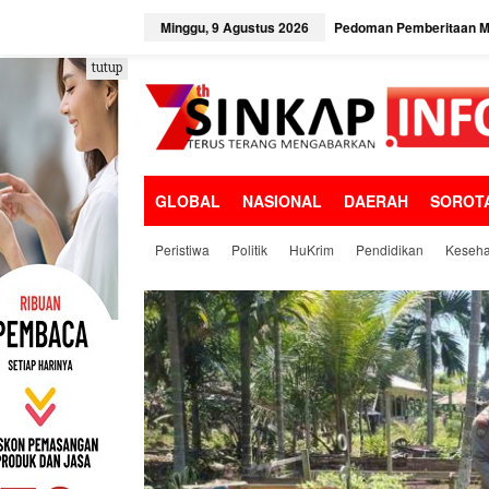
L
e
Minggu, 9 Agustus 2026
Pedoman Pemberitaan Me
w
a
tutup
t
i
k
e
k
o
GLOBAL
NASIONAL
DAERAH
SOROT
n
t
e
Peristiwa
Politik
HuKrim
Pendidikan
Keseha
n