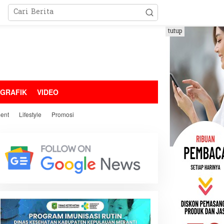
tutup
OGRAFIK
VIDEO
ment
Lifestyle
Promosi