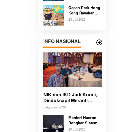
Pengalaman
Ocean Park Hong
Budaya dan Alam
Kong Rayakan
Tak Terlupakan
Ulang Tahun
Bersama
23 Juli 2026
Panda,
Pengunjung
Berpeluang Bawa
Pulang Mobil
INFO NASIONAL
Listrik Mewah
NIK dan IKD Jadi Kunci,
Disdukcapil Meranti
Percepat Revolusi
5 Agustus 2026
Layanan Digital
Menteri Nusron
Bongkar Sistem
Karier Baru
29 Juli 2026