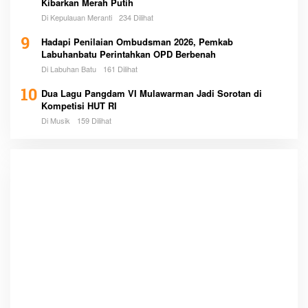
Kibarkan Merah Putih
Di Kepulauan Meranti
234 Dilihat
9
Hadapi Penilaian Ombudsman 2026, Pemkab
Labuhanbatu Perintahkan OPD Berbenah
Di Labuhan Batu
161 Dilihat
10
Dua Lagu Pangdam VI Mulawarman Jadi Sorotan di
Kompetisi HUT RI
Di Musik
159 Dilihat