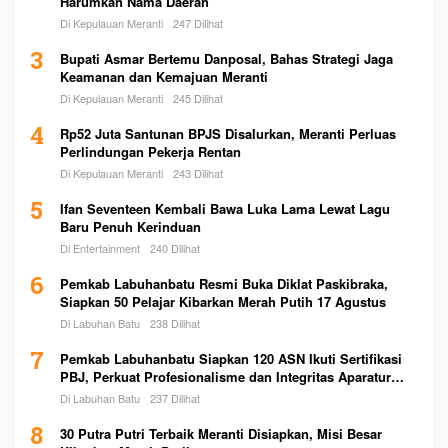
Harumkan Nama Daerah
Di Kepulauan Meranti
247 Dilihat
3
Bupati Asmar Bertemu Danposal, Bahas Strategi Jaga
Keamanan dan Kemajuan Meranti
Di Kepulauan Meranti
245 Dilihat
4
Rp52 Juta Santunan BPJS Disalurkan, Meranti Perluas
Perlindungan Pekerja Rentan
Di Kepulauan Meranti
243 Dilihat
5
Ifan Seventeen Kembali Bawa Luka Lama Lewat Lagu
Baru Penuh Kerinduan
Di Entertainment
240 Dilihat
6
Pemkab Labuhanbatu Resmi Buka Diklat Paskibraka,
Siapkan 50 Pelajar Kibarkan Merah Putih 17 Agustus
Di Labuhan Batu
238 Dilihat
7
Pemkab Labuhanbatu Siapkan 120 ASN Ikuti Sertifikasi
PBJ, Perkuat Profesionalisme dan Integritas Aparatur
Pemerintah
Di Labuhan Batu
237 Dilihat
8
30 Putra Putri Terbaik Meranti Disiapkan, Misi Besar