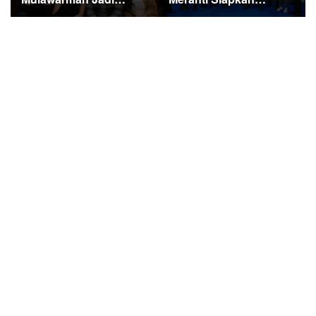
Sorotan di Kompetisi
Ekspedisi Merah Putih
HUT RI
Penuh Makna