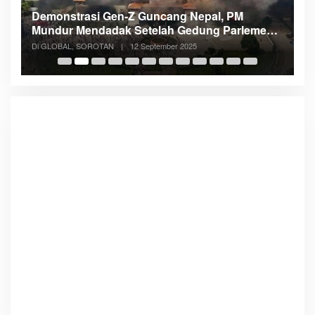
Demonstrasi Gen-Z Guncang Nepal, PM
M
Mundur Mendadak Setelah Gedung Parlemen
K
Dibakar
Di GLOBAL, SOROTAN
|
12 September 2025
Di