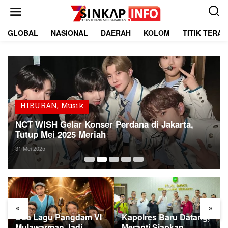
L
e
w
a
GLOBAL
NASIONAL
DAERAH
KOLOM
TITIK TERA
t
i
k
e
k
o
n
t
HIBURAN
,
Musik
e
NCT WISH Gelar Konser Perdana di Jakarta,
n
Tutup Mei 2025 Meriah
31 Mei 2025
«
»
Dua Lagu Pangdam VI
Kapolres Baru Datang,
Mulawarman Jadi
Meranti Siapkan