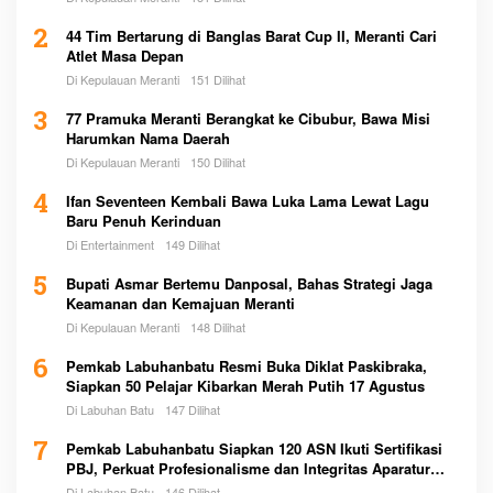
2
44 Tim Bertarung di Banglas Barat Cup II, Meranti Cari
Atlet Masa Depan
Di Kepulauan Meranti
151 Dilihat
3
77 Pramuka Meranti Berangkat ke Cibubur, Bawa Misi
Harumkan Nama Daerah
Di Kepulauan Meranti
150 Dilihat
4
Ifan Seventeen Kembali Bawa Luka Lama Lewat Lagu
Baru Penuh Kerinduan
Di Entertainment
149 Dilihat
5
Bupati Asmar Bertemu Danposal, Bahas Strategi Jaga
Keamanan dan Kemajuan Meranti
Di Kepulauan Meranti
148 Dilihat
6
Pemkab Labuhanbatu Resmi Buka Diklat Paskibraka,
Siapkan 50 Pelajar Kibarkan Merah Putih 17 Agustus
Di Labuhan Batu
147 Dilihat
7
Pemkab Labuhanbatu Siapkan 120 ASN Ikuti Sertifikasi
PBJ, Perkuat Profesionalisme dan Integritas Aparatur
Pemerintah
Di Labuhan Batu
146 Dilihat