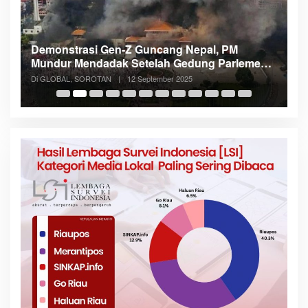
Demonstrasi Gen-Z Guncang Nepal, PM
M
Mundur Mendadak Setelah Gedung Parlemen
K
Dibakar
Di GLOBAL, SOROTAN
|
12 September 2025
Di