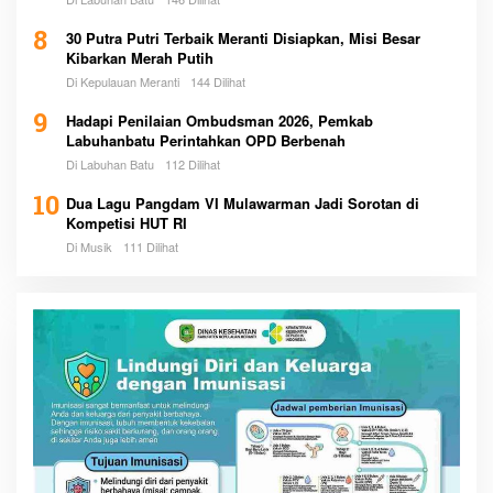
8
30 Putra Putri Terbaik Meranti Disiapkan, Misi Besar
Kibarkan Merah Putih
Di Kepulauan Meranti
144 Dilihat
9
Hadapi Penilaian Ombudsman 2026, Pemkab
Labuhanbatu Perintahkan OPD Berbenah
Di Labuhan Batu
112 Dilihat
10
Dua Lagu Pangdam VI Mulawarman Jadi Sorotan di
Kompetisi HUT RI
Di Musik
111 Dilihat