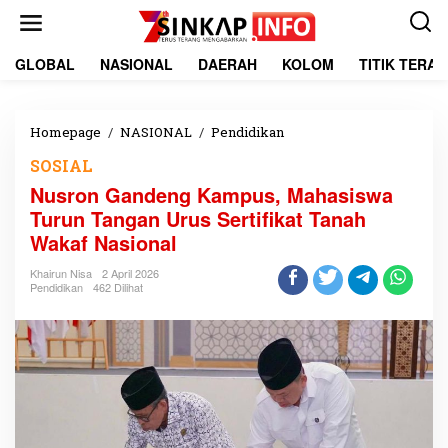
L
e
w
a
GLOBAL
NASIONAL
DAERAH
KOLOM
TITIK TERA
t
i
k
e
Homepage
/
NASIONAL
/
Pendidikan
N
k
u
SOSIAL
o
s
n
r
Nusron Gandeng Kampus, Mahasiswa
t
o
Turun Tangan Urus Sertifikat Tanah
e
n
Wakaf Nasional
n
G
a
Khairun Nisa
2 April 2026
n
Pendidikan
462 Dilihat
d
e
n
g
K
a
m
p
u