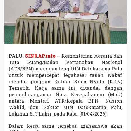
s
,
M
a
h
a
s
i
s
w
a
PALU,
SINKAP.info
– Kementerian Agraria dan
T
Tata Ruang/Badan Pertanahan Nasional
u
(ATR/BPN) menggandeng
UIN Datokarama Palu
r
untuk mempercepat legalisasi tanah wakaf
u
melalui program Kuliah Kerja Nyata (KKN)
n
T
Tematik. Kerja sama ini ditandai dengan
a
penandatanganan Nota Kesepahaman (MoU)
n
antara Menteri ATR/Kepala BPN,
Nusron
g
Wahid
, dan Rektor UIN Datokarama Palu,
a
n
Lukman S. Thahir
, pada Rabu (01/04/2026).
U
r
Dalam kerja sama tersebut, mahasiswa akan
u