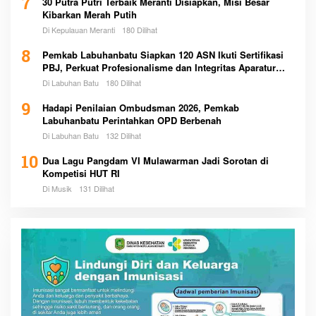
7
30 Putra Putri Terbaik Meranti Disiapkan, Misi Besar
Kibarkan Merah Putih
Di Kepulauan Meranti
180 Dilihat
8
Pemkab Labuhanbatu Siapkan 120 ASN Ikuti Sertifikasi
PBJ, Perkuat Profesionalisme dan Integritas Aparatur
Pemerintah
Di Labuhan Batu
180 Dilihat
9
Hadapi Penilaian Ombudsman 2026, Pemkab
Labuhanbatu Perintahkan OPD Berbenah
Di Labuhan Batu
132 Dilihat
10
Dua Lagu Pangdam VI Mulawarman Jadi Sorotan di
Kompetisi HUT RI
Di Musik
131 Dilihat