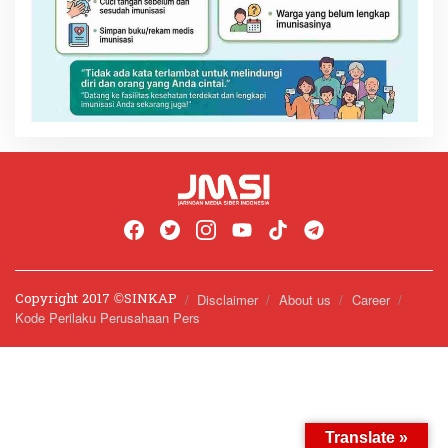
Copyright 2017 ©️SINKAP
Disclaimer
About us
Career
Kode Perilaku Perusahaan Pers
Translate »