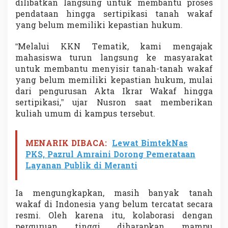
dilibatkan langsung untuk membantu proses
s
pendataan hingga sertipikasi tanah wakaf
S
e
yang belum memiliki kepastian hukum.
r
t
“Melalui KKN Tematik, kami mengajak
i
mahasiswa turun langsung ke masyarakat
f
untuk membantu menyisir tanah-tanah wakaf
i
k
yang belum memiliki kepastian hukum, mulai
a
dari pengurusan Akta Ikrar Wakaf hingga
t
sertipikasi,” ujar Nusron saat memberikan
T
kuliah umum di kampus tersebut.
a
n
a
MENARIK DIBACA:
Lewat BimtekNas
h
W
PKS, Pazrul Amraini Dorong Pemerataan
a
Layanan Publik di Meranti
k
a
f
Ia mengungkapkan, masih banyak tanah
N
wakaf di Indonesia yang belum tercatat secara
a
resmi. Oleh karena itu, kolaborasi dengan
s
i
perguruan tinggi diharapkan mampu