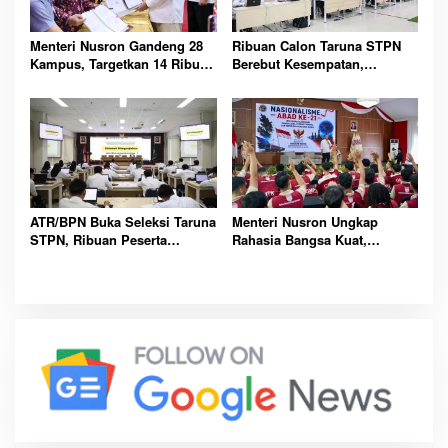
Menteri Nusron Gandeng 28
Ribuan Calon Taruna STPN
Kampus, Targetkan 14 Ribu
Berebut Kesempatan,
Sertipikat Tanah Wakaf Sulsel
Semangat Mengabdi Demi
Tuntas
Indonesia Jadi Sorotan
Utama Nasional
ATR/BPN Buka Seleksi Taruna
Menteri Nusron Ungkap
STPN, Ribuan Peserta
Rahasia Bangsa Kuat,
Berebut Kesempatan Menjadi
Mahasiswa Diminta Perkuat
SDM Pertanahan Unggul
Nasionalisme dan
Nasional
Intelektualitas Bersama