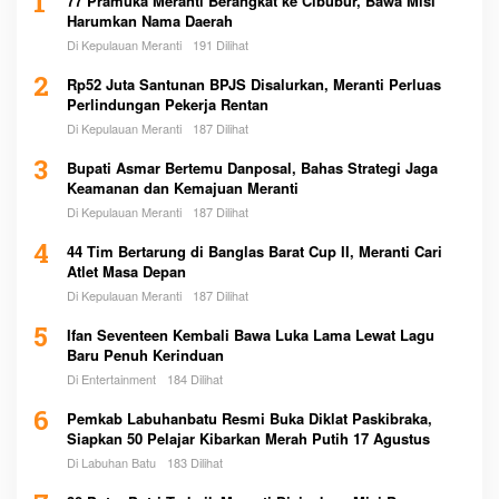
1
77 Pramuka Meranti Berangkat ke Cibubur, Bawa Misi
Harumkan Nama Daerah
Di Kepulauan Meranti
191 Dilihat
2
Rp52 Juta Santunan BPJS Disalurkan, Meranti Perluas
Perlindungan Pekerja Rentan
Di Kepulauan Meranti
187 Dilihat
3
Bupati Asmar Bertemu Danposal, Bahas Strategi Jaga
Keamanan dan Kemajuan Meranti
Di Kepulauan Meranti
187 Dilihat
4
44 Tim Bertarung di Banglas Barat Cup II, Meranti Cari
Atlet Masa Depan
Di Kepulauan Meranti
187 Dilihat
5
Ifan Seventeen Kembali Bawa Luka Lama Lewat Lagu
Baru Penuh Kerinduan
Di Entertainment
184 Dilihat
6
Pemkab Labuhanbatu Resmi Buka Diklat Paskibraka,
Siapkan 50 Pelajar Kibarkan Merah Putih 17 Agustus
Di Labuhan Batu
183 Dilihat