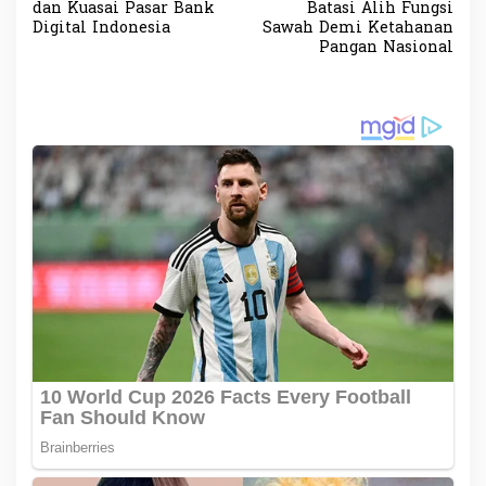
v
dan Kuasai Pasar Bank
Batasi Alih Fungsi
Digital Indonesia
Sawah Demi Ketahanan
i
Pangan Nasional
g
a
s
i
p
o
s