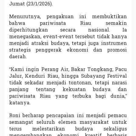
Jumat (23/1/2026).
a
n
Menurutnya, pengakuan ini membuktikan
bahwa pariwisata Riau semakin
diperhitungkan secara nasional. Ia
menegaskan, event-event tersebut tidak hanya
menjadi atraksi budaya, tetapi juga instrumen
strategis penggerak ekonomi dan promosi
daerah.
“Kami ingin Perang Air, Bakar Tongkang, Pacu
Jalur, Kenduri Riau, hingga Subayang Festival
tidak sekadar menjadi tontonan, tetapi narasi
panjang tentang kekuatan budaya dan
pariwisata Riau yang terbuka bagi dunia,”
katanya.
Roni berharap pencapaian ini menjadi pemacu
semangat seluruh elemen masyarakat untuk
terus melestarikan budaya sekaligus
mengembangkan ekonomi kreatif berbasis