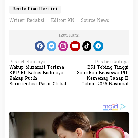
Berita Riau Hari ini
Writer: Redaksi
Editor: KN
Source News
Ikuti Kami
N
Pos sebelumnya
Pos berikutnya
Wabup Muzamil Terima
BRI Tebing Tinggi
a
KKP RI, Bahas Budidaya
Salurkan Beasiswa PIP
v
Kakap Putih
Kemenag Tahap II
Berorientasi Pasar Global
Tahun 2025 Nasional
i
g
a
s
i
p