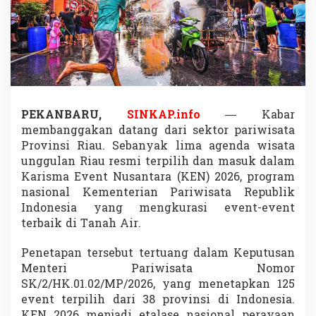
u
R
e
s
m
i
M
a
s
PEKANBARU,
SINKAP.info
— Kabar
u
membanggakan datang dari sektor pariwisata
k
Provinsi Riau. Sebanyak lima agenda wisata
K
a
unggulan Riau resmi terpilih dan masuk dalam
r
Karisma Event Nusantara (KEN) 2026, program
i
nasional Kementerian Pariwisata Republik
s
Indonesia yang mengkurasi event-event
m
terbaik di Tanah Air.
a
E
v
Penetapan tersebut tertuang dalam Keputusan
e
Menteri Pariwisata Nomor
n
SK/2/HK.01.02/MP/2026, yang menetapkan 125
t
event terpilih dari 38 provinsi di Indonesia.
N
u
KEN 2026 menjadi etalase nasional perayaan