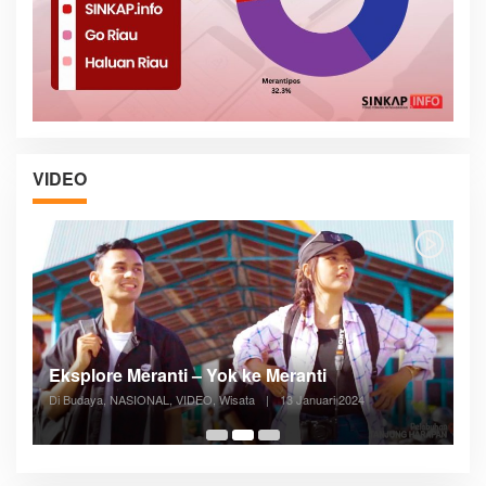
VIDEO
la
Eksplore Meranti – Yok ke Meranti
P
Di Budaya, NASIONAL, VIDEO, Wisata
|
13 Januari 2024
Di