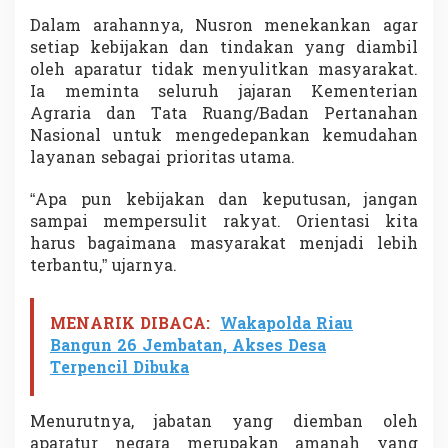
t
Dalam arahannya, Nusron menekankan agar
,
setiap kebijakan dan tindakan yang diambil
P
e
oleh aparatur tidak menyulitkan masyarakat.
l
Ia meminta seluruh jajaran
Kementerian
a
Agraria dan Tata Ruang/Badan Pertanahan
y
Nasional
untuk mengedepankan kemudahan
a
n
layanan sebagai prioritas utama.
a
n
“Apa pun kebijakan dan keputusan, jangan
H
sampai mempersulit rakyat. Orientasi kita
a
harus bagaimana masyarakat menjadi lebih
r
u
terbantu,” ujarnya.
s
M
u
MENARIK DIBACA:
Wakapolda Riau
d
Bangun 26 Jembatan, Akses Desa
a
Terpencil Dibuka
h
k
a
Menurutnya, jabatan yang diemban oleh
n
aparatur negara merupakan amanah yang
S