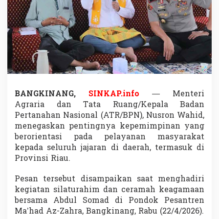
u
s
r
o
n
:
J
a
n
g
a
BANGKINANG,
SINKAP.info
— Menteri
n
Agraria dan Tata Ruang/Kepala Badan
P
Pertanahan Nasional (ATR/BPN),
Nusron Wahid
,
e
menegaskan pentingnya kepemimpinan yang
r
berorientasi pada pelayanan masyarakat
s
u
kepada seluruh jajaran di daerah, termasuk di
l
Provinsi Riau.
i
t
Pesan tersebut disampaikan saat menghadiri
R
kegiatan silaturahim dan ceramah keagamaan
a
k
bersama
Abdul Somad
di Pondok Pesantren
y
Ma’had Az-Zahra, Bangkinang, Rabu (22/4/2026).
a