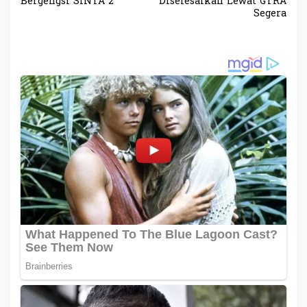
Bergengsi SINTA 2
Diselesaikan Lewat GTRA
i
Segera
g
a
s
i
p
o
s