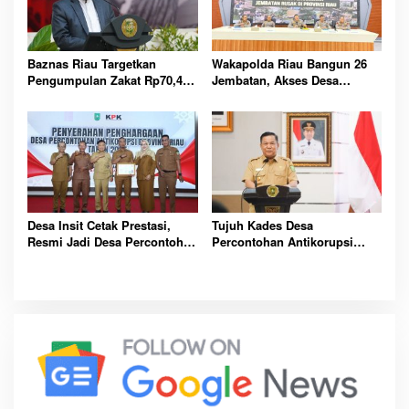
Baznas Riau Targetkan
Wakapolda Riau Bangun 26
Pengumpulan Zakat Rp70,4
Jembatan, Akses Desa
Miliar pada Tahun 2026
Terpencil Dibuka
Mendatang
Desa Insit Cetak Prestasi,
Tujuh Kades Desa
Resmi Jadi Desa Percontohan
Percontohan Antikorupsi
Antikorupsi Riau 2025
Riau Diganjar Hadiah Umrah