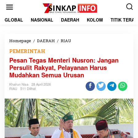
L
e
w
a
GLOBAL
NASIONAL
DAERAH
KOLOM
TITIK TERA
t
i
k
e
Homepage
/
DAERAH
/
RIAU
P
k
e
PEMERINTAH
o
s
n
a
Pesan Tegas Menteri Nusron: Jangan
t
n
Persulit Rakyat, Pelayanan Harus
e
T
Mudahkan Semua Urusan
n
e
g
Khairun Nisa
28 April 2026
a
RIAU
511 Dilihat
s
M
e
n
t
e
r
i
N