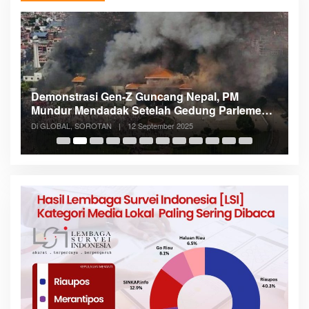
Demonstrasi Gen-Z Guncang Nepal, PM
M
Mundur Mendadak Setelah Gedung Parlemen
K
Dibakar
Di GLOBAL, SOROTAN
|
12 September 2025
Di