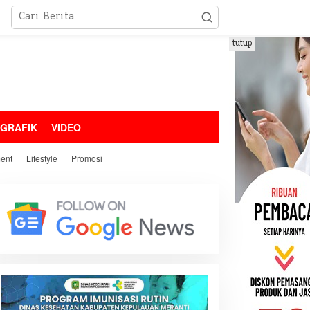
tutup
OGRAFIK
VIDEO
ment
Lifestyle
Promosi