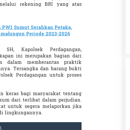
melalui rekening BRI yang atas
Patok Batas Tanah
Rekognisi Sejarah Kerajaan Siak
 PWI Sumut Serahkan Petaka,
n Dukung
dan Harapan Daerah Istimewa Riau
malungun Periode 2023-2026
|
8 Agustus 2025
Di KOLOM, Opini, SOROTAN
|
16 Juni 2025
, SH, Kapolsek Perdagangan,
apan ini merupakan bagian dari
an dalam memberantas praktik
nya. Tersangka dan barang bukti
Polsek Perdagangan untuk proses
an keras bagi masyarakat tentang
um dari terlibat dalam perjudian.
at untuk segera melaporkan jika
di lingkungannya.
l