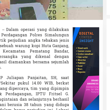
u
d
i
a
n
T
e
o
– Dalam operasi yang dilakukan
b
k Perdagangan Polres Simalungun
a
tik perjudian angka tebakan jenis
k
 sebuah warung kopi Huta Ganjang,
A
n
, Kecamatan Pematang Bandar,
g
ersangka yang dikenal dengan
k
rhasil diamankan bersama sejumlah
a
.
 Juliapan Panjaitan, SH, saat
“Sekitar pukul 14.00 WIB, berkat
yang dipercaya, tim yang dipimpin
k Perdagangan, IPTU Fritsel G.
gintaian dan selanjutnya berhasil
ni berusia 38 tahun yang diduga