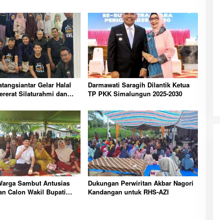
angsiantar Gelar Halal
Darmawati Saragih Dilantik Ketua
Pererat Silaturahmi dan
TP PKK Simalungun 2025-2030
si Antar Pengusaha
Warga Sambut Antusias
Dukungan Perwiritan Akbar Nagori
n Calon Wakil Bupati
Kandangan untuk RHS-AZI
n Dr. Azi Pratama
uan