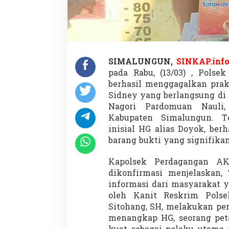
SIMALUNGUN,
SINKAP.inf
pada Rabu, (13/03) , Polse
berhasil menggagalkan prak
Sidney yang berlangsung di
Nagori Pardomuan Nauli
Kabupaten Simalungun. T
inisial HG alias Doyok, be
barang bukti yang signifikan
Kapolsek Perdagangan AKP
dikonfirmasi menjelaskan, 
informasi dari masyarakat 
oleh Kanit Reskrim Polse
Sitohang, SH, melakukan pen
menangkap HG, seorang peta