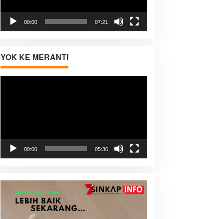
00:00
07:21
YOK KE MERANTI
Pemutar
Video
00:00
05:36