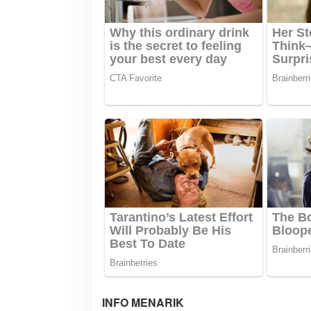
p
o
s
INFO MENARIK