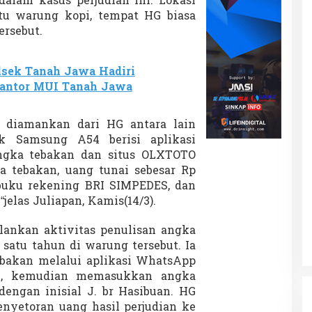
dalam kasus perjudian ini. Lokasi
atu warung kopi, tempat HG biasa
ersebut.
sek Tanah Jawa Hadiri
Kantor MUI Tanah Jawa
l diamankan dari HG antara lain
 Samsung A54 berisi aplikasi
gka tebakan dan situs OLXTOTO
a tebakan, uang tunai sebesar Rp
, buku rekening BRI SIMPEDES, dan
jelas Juliapan, Kamis(14/3).
alankan aktivitas penulisan angka
 satu tahun di warung tersebut. Ia
bakan melalui aplikasi WhatsApp
li, kemudian memasukkan angka
dengan inisial J. br Hasibuan. HG
yetoran uang hasil perjudian ke