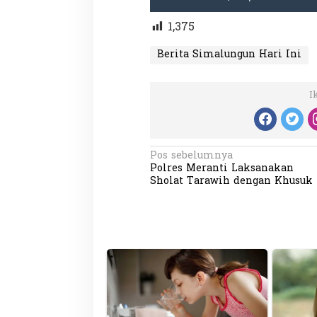
1,375
Berita Simalungun Hari Ini
I
Partisipasi Pemu
Pelayanan Sukarel
Diadakan di Nanji
Di GLOBAL, VIDEO
|
18 
N
Pos sebelumnya
Polres Meranti Laksanakan
a
Sholat Tarawih dengan Khusuk
v
i
g
a
s
i