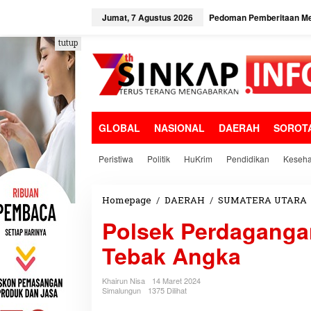
L
e
Jumat, 7 Agustus 2026
Pedoman Pemberitaan Me
w
a
tutup
t
i
k
e
k
o
GLOBAL
NASIONAL
DAERAH
SOROT
n
t
e
Peristiwa
Politik
HuKrim
Pendidikan
Keseha
n
Homepage
/
DAERAH
/
SUMATERA UTARA
Polsek Perdagangan
Tebak Angka
Khairun Nisa
14 Maret 2024
Simalungun
1375 Dilihat