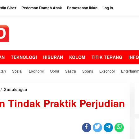
dia Siber
Pedoman Ramah Anak
Pemesanan Iklan
Log in
AN
TEKNOLOGI
HIBURAN
KOLOM
TITIK TERANG
INF
tan
Sosial
Ekonomi
Opini
Sastra
Sports
Exschool
Entertain
/
Simalungun
P
o
 Tindak Praktik Perjudian
l
s
e
k
P
e
r