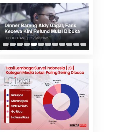
Dinner Bareng Aldy Gagal, Fans
Meranti Incar Kon
Kecewa Kini Refund Mulai Dibuka
Kepri, Bupati A
Di SOROTAN
|
12 Mei 2025
Di SOROTAN
|
6 Mei 2