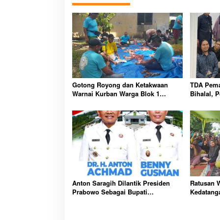
Gotong Royong dan Ketakwaan
TDA Pemat
Warnai Kurban Warga Blok 1
Bihalal, 
Perumnas Batu 6
Kolabora
Anton Saragih Dilantik Presiden
Ratusan 
Prabowo Sebagai Bupati
Kedatanga
Simalungun
Simalungu
Pangarib