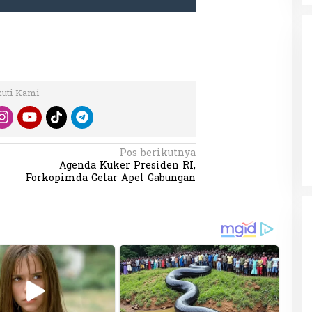
kuti Kami
da dalam
Eksplore Meranti – Yok ke Meranti
a Internasional
Di Budaya, NASIONAL, VIDEO, Wisata
|
13 Januari
ng
Januari 2024
2024
Pos berikutnya
Agenda Kuker Presiden RI,
Forkopimda Gelar Apel Gabungan