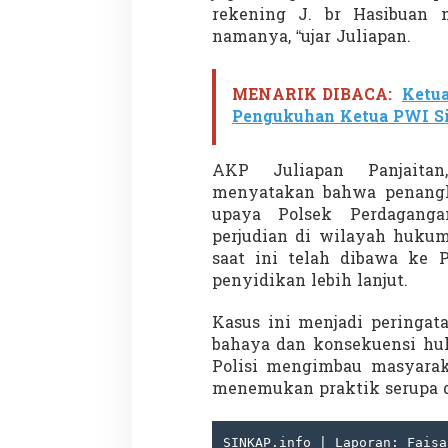
rekening J. br Hasibuan 
namanya, “ujar Juliapan.
Demonstrasi Gen-Z Guncang
Menteri Nusron: 
MENARIK DIBACA:
Ketua
Nepal, PM Mundur Mendadak
Cegah Konflik da
Pengukuhan Ketua PWI Si
Setelah Gedung Parlemen Dibakar
Penataan Ruang
Di GLOBAL, SOROTAN
|
12 September 2025
Di NASIONAL, SOROTAN
AKP Juliapan Panjaitan
menyatakan bahwa penangk
upaya Polsek Perdagang
perjudian di wilayah hukum
saat ini telah dibawa ke 
penyidikan lebih lanjut.
Kasus ini menjadi peringat
bahaya dan konsekuensi huk
Polisi mengimbau masyarak
menemukan praktik serupa 
SINKAP.info | Laporan: Faisa