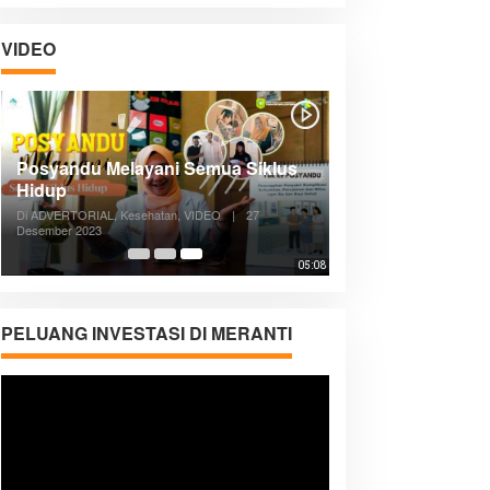
VIDEO
Posyandu Melayani Semua Siklus
Hidup
Di ADVERTORIAL, Kesehatan, VIDEO
|
27
Desember 2023
05:08
PELUANG INVESTASI DI MERANTI
Pemutar
Video