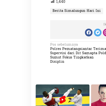
1,440
Berita Simalungun Hari Ini
I
N
Pos sebelumnya
Polres Pematangsiantar Terim
a
Supervisi dari Dit Samapta Pol
v
Sumut Fokus Tingkatkan
Disiplin
i
g
a
s
i
p
o