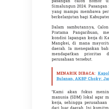
pasangan calon nomor ur
Simalungun 2024. Pasangan i
yang mampu membawa peru
berkelanjutan bagi Kabupat
Dalam sambutannya, Calon
Pratama Pangaribuan, me
kondisi lapangan kerja di 
Mangkei, di mana mayoritas
daerah. Ia menegaskan bah
mendapatkan prioritas 
perusahaan tersebut.
MENARIK DIBACA:
Kapo
Bulanan, AKBP Choky: Jan
“Kami akan fokus menin
manusia (SDM) lokal agar m
kerja, sehingga perusahaan
dari luar daerah. Ini komit