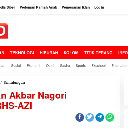
dia Siber
Pedoman Ramah Anak
Pemesanan Iklan
Log in
AN
TEKNOLOGI
HIBURAN
KOLOM
TITIK TERANG
INF
tan
Sosial
Ekonomi
Opini
Sastra
Sports
Exschool
Entertain
/
Simalungun
D
u
n Akbar Nagori
k
u
RHS-AZI
n
g
a
n
P