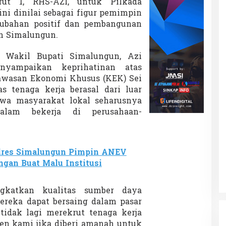
ut 1, RHS-AZI, untuk Pilkada
ni dinilai sebagai figur pemimpin
bahan positif dan pembangunan
en Simalungun.
 Wakil Bupati Simalungun, Azi
nyampaikan keprihatinan atas
Kawasan Ekonomi Khusus (KEK) Sei
 tenaga kerja berasal dari luar
wa masyarakat lokal seharusnya
dalam bekerja di perusahaan-
lres Simalungun Pimpin ANEV
gan Buat Malu Institusi
gkatkan kualitas sumber daya
ereka dapat bersaing dalam pasar
 tidak lagi merekrut tenaga kerja
men kami jika diberi amanah untuk