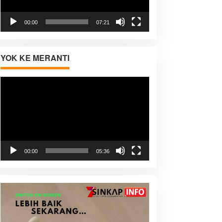
00:00
07:21
YOK KE MERANTI
Pemutar
Video
00:00
05:36