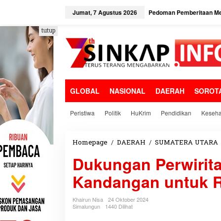
L
e
Jumat, 7 Agustus 2026
Pedoman Pemberitaan Me
w
a
tutup
t
i
k
e
k
o
GLOBAL
NASIONAL
DAERAH
SOROT
n
t
e
Peristiwa
Politik
HuKrim
Pendidikan
Keseha
n
Homepage
/
DAERAH
/
SUMATERA UTARA
Dukungan Perwirita
Kandangan untuk 
Khairun Nisa
24 Oktober 2024
Simalungun
1440 Dilihat