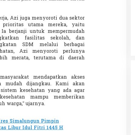
rja, Azi juga menyoroti dua sektor
prioritas utama mereka, yaitu
Patok Batas Tanah
Rekognisi Sejarah Kerajaan Siak
 Ia berjanji untuk mempermudah
n Dukung
dan Harapan Daerah Istimewa Riau
katkan fasilitas sekolah, dan
|
8 Agustus 2025
Di KOLOM, Opini, SOROTAN
|
16 Juni 2025
gkatan SDM melalui berbagai
ehatan, Azi menyoroti perlunya
bih merata, terutama di daerah
masyarakat mendapatkan akses
n mudah dijangkau. Kami akan
 sistem kesehatan yang ada agar
 kesehatan mampu memberikan
uh warga,” ujarnya.
lres Simalungun Pimpin
as Libur Idul Fitri 1445 H