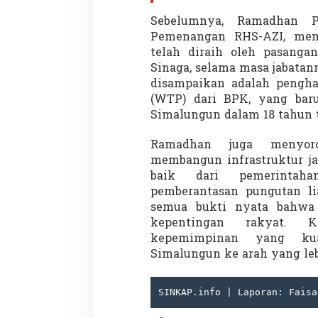
Sebelumnya, Ramadhan P
Pemenangan RHS-AZI, mema
telah diraih oleh pasanga
Sinaga, selama masa jabatann
disampaikan adalah pengha
(WTP) dari BPK, yang baru
Partisipasi Pemu
Simalungun dalam 18 tahun t
Pelayanan Sukarel
Diadakan di Nanji
Ramadhan juga menyoro
Di GLOBAL, VIDEO
|
18 
membangun infrastruktur ja
baik dari pemerintaha
pemberantasan pungutan lia
semua bukti nyata bahwa 
kepentingan rakyat.
kepemimpinan yang ku
Simalungun ke arah yang leb
SINKAP.info | Laporan: Faisa