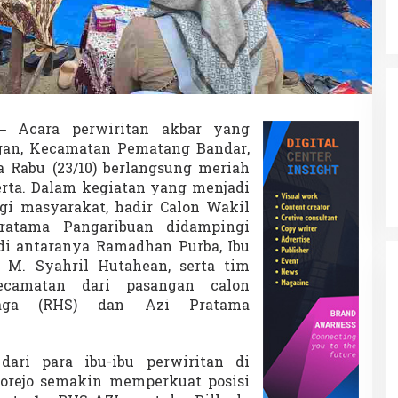
n
g
a
n
u
n
t
u
 Acara perwiritan akbar yang
k
gan, Kecamatan Pematang Bandar,
R
H
 Rabu (23/10) berlangsung meriah
S
serta. Dalam kegiatan yang menjadi
-
gi masyarakat, hadir Calon Wakil
A
ratama Pangaribuan didampingi
Z
I
di antaranya Ramadhan Purba, Ibu
M. Syahril Hutahean, serta tim
ecamatan dari pasangan calon
naga (RHS) dan Azi Pratama
ari para ibu-ibu perwiritan di
rejo semakin memperkuat posisi