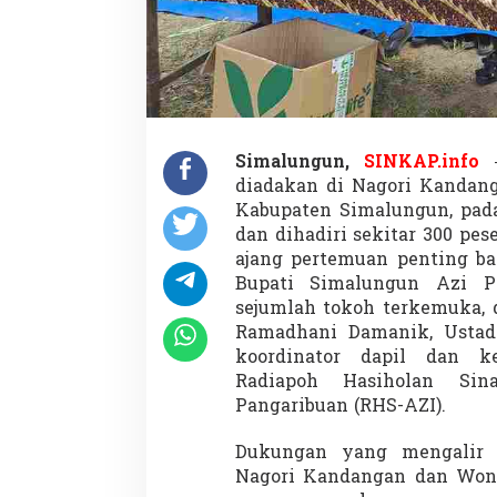
Simalungun,
SINKAP.info
–
diadakan di Nagori Kandan
Kabupaten Simalungun, pada
dan dihadiri sekitar 300 pe
ajang pertemuan penting ba
Bupati Simalungun Azi P
sejumlah tokoh terkemuka, 
Ramadhani Damanik, Ustad 
koordinator dapil dan k
Radiapoh Hasiholan Si
Pangaribuan (RHS-AZI).
Dukungan yang mengalir d
Nagori Kandangan dan Wono