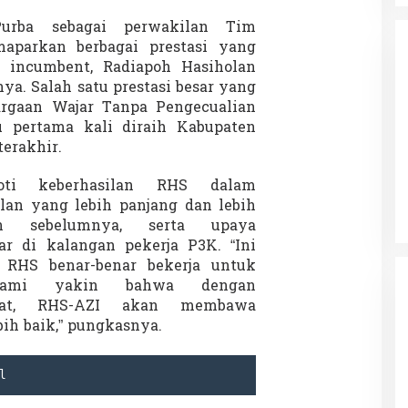
urba sebagai perwakilan Tim
parkan berbagai prestasi yang
n incumbent, Radiapoh Hasiholan
ya. Salah satu prestasi besar yang
rgaan Wajar Tanpa Pengecualian
 pertama kali diraih Kabupaten
da dalam
erakhir.
Eksplore Meranti – Yok ke Meranti
a Internasional
Di Budaya, NASIONAL, VIDEO, Wisata
|
13 Januari
ng
ti keberhasilan RHS dalam
Januari 2024
2024
lan yang lebih panjang dan lebih
n sebelumnya, serta upaya
r di kalangan pekerja P3K. “Ini
RHS benar-benar bekerja untuk
 Kami yakin bahwa dengan
at, RHS-AZI akan membawa
ih baik,” pungkasnya.
l