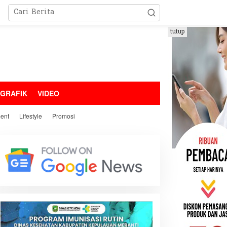
tutup
OGRAFIK
VIDEO
ment
Lifestyle
Promosi