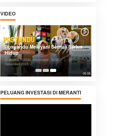
VIDEO
Posyandu Melayani Semua Siklus
Hidup
Di ADVERTORIAL, Kesehatan, VIDEO
|
27
Desember 2023
05:08
PELUANG INVESTASI DI MERANTI
Pemutar
Video