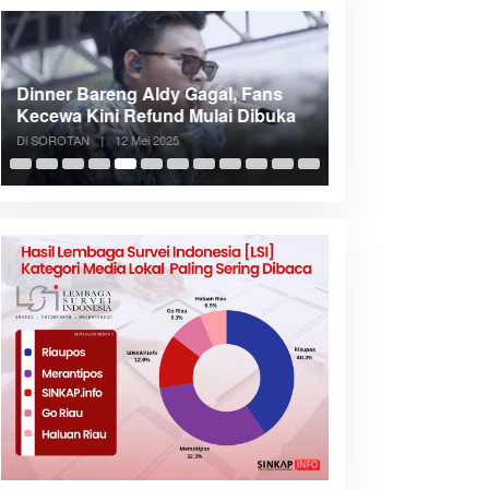
Dinner Bareng Aldy Gagal, Fans
Meranti Incar Kon
Kecewa Kini Refund Mulai Dibuka
Kepri, Bupati A
Di SOROTAN
|
12 Mei 2025
Di SOROTAN
|
6 Mei 2