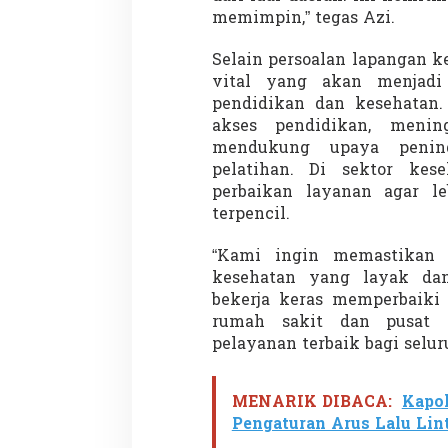
memimpin,” tegas Azi.
Selain persoalan lapangan ke
vital yang akan menjadi 
Demonstrasi Gen-Z Guncang
Menteri Nusron: 
pendidikan dan kesehatan.
Nepal, PM Mundur Mendadak
Cegah Konflik da
Setelah Gedung Parlemen Dibakar
Penataan Ruang
akses pendidikan, mening
Di GLOBAL, SOROTAN
|
12 September 2025
Di NASIONAL, SOROTAN
mendukung upaya penin
pelatihan. Di sektor kes
perbaikan layanan agar le
terpencil.
“Kami ingin memastikan 
kesehatan yang layak da
bekerja keras memperbaiki
rumah sakit dan pusat
pelayanan terbaik bagi selur
MENARIK DIBACA:
Kapo
Pengaturan Arus Lalu Lint