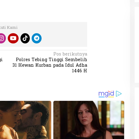
kuti Kami
da dalam
Eksplore Meranti – Yok ke Meranti
Pos berikutnya
a Internasional
Di Budaya, NASIONAL, VIDEO, Wisata
|
13 Januari
gi
Polres Tebing Tinggi Sembelih
ng
Januari 2024
2024
31 Hewan Kurban pada Idul Adha
1446 H