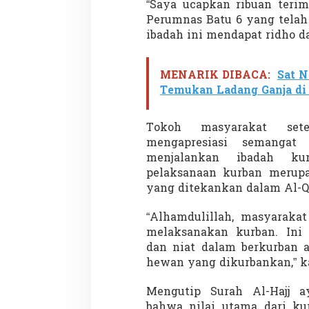
“Saya ucapkan ribuan terim
Perumnas Batu 6 yang telah 
ibadah ini mendapat ridho da
MENARIK DIBACA:
Sat N
Temukan Ladang Ganja di 
Tokoh masyarakat set
mengapresiasi semanga
menjalankan ibadah ku
pelaksanaan kurban merupa
yang ditekankan dalam Al-Q
“Alhamdulillah, masyarakat
melaksanakan kurban. In
dan niat dalam berkurban 
hewan yang dikurbankan,” k
Mengutip Surah Al-Hajj a
bahwa nilai utama dari ku