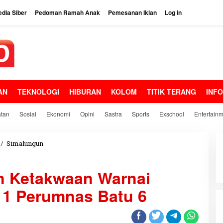
dia Siber
Pedoman Ramah Anak
Pemesanan Iklan
Log in
AN
TEKNOLOGI
HIBURAN
KOLOM
TITIK TERANG
INF
tan
Sosial
Ekonomi
Opini
Sastra
Sports
Exschool
Entertain
/
Simalungun
G
o
t
n Ketakwaan Warnai
o
n
 1 Perumnas Batu 6
g
R
o
y