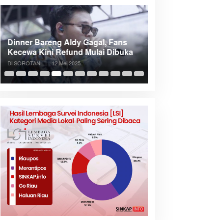
Dinner Bareng Aldy Gagal, Fans
Meranti Incar Kon
Kecewa Kini Refund Mulai Dibuka
Kepri, Bupati A
Di SOROTAN
|
12 Mei 2025
Di SOROTAN
|
6 Mei 2