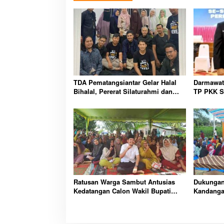
TDA Pematangsiantar Gelar Halal
Darmawati
Bihalal, Pererat Silaturahmi dan
TP PKK S
Kolaborasi Antar Pengusaha
Ratusan Warga Sambut Antusias
Dukungan 
Kedatangan Calon Wakil Bupati
Kandanga
Simalungun Dr. Azi Pratama
Pangaribuan