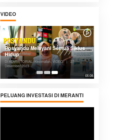
VIDEO
Posyandu Melayani Semua Siklus
Hidup
Di ADVERTORIAL, Kesehatan, VIDEO
|
27
Desember 2023
05:08
PELUANG INVESTASI DI MERANTI
Pemutar
Video