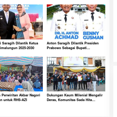
 Saragih Dilantik Ketua
Anton Saragih Dilantik Presiden
imalungun 2025-2030
Prabowo Sebagai Bupati
Simalungun
Perwiritan Akbar Nagori
Dukungan Kaum Milenial Mengalir
n untuk RHS-AZI
Deras, Komunitas Sada Hita
Deklarasikan Kemenangan RHS-AZI