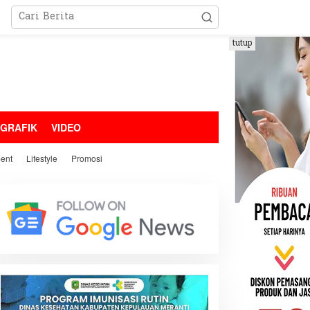
tutup
OGRAFIK
VIDEO
ment
Lifestyle
Promosi