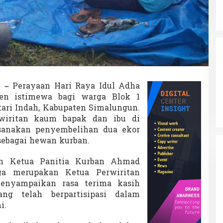
a
n
W
a
r
g
a
B
l
o
o
–
Perayaan Hari Raya Idul Adha
k
en istimewa bagi warga Blok 1
1
tari Indah, Kabupaten Simalungun.
P
rwiritan kaum bapak dan ibu di
e
r
sanakan penyembelihan dua ekor
u
sebagai hewan kurban.
m
n
eh Ketua Panitia Kurban Ahmad
a
ga merupakan Ketua Perwiritan
s
B
enyampaikan rasa terima kasih
a
ng telah berpartisipasi dalam
t
i.
u
6