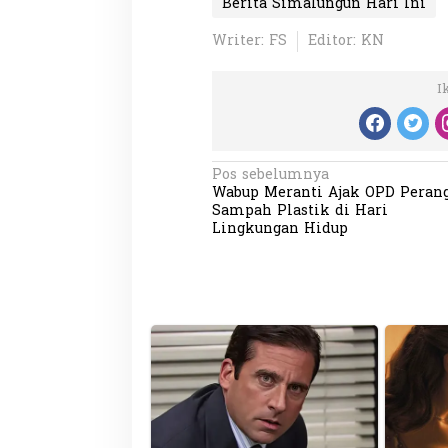
Berita Simalungun Hari Ini
Writer: FS
Editor: KN
I
Partisipasi Pemu
N
Pos sebelumnya
Pelayanan Sukarel
Wabup Meranti Ajak OPD Peran
Diadakan di Nanji
a
Di GLOBAL, VIDEO
|
18 
Sampah Plastik di Hari
v
Lingkungan Hidup
i
g
a
s
i
p
o