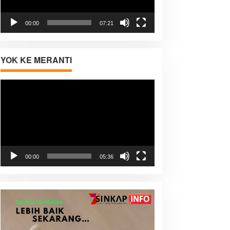
00:00
07:21
YOK KE MERANTI
Pemutar
Video
00:00
05:36