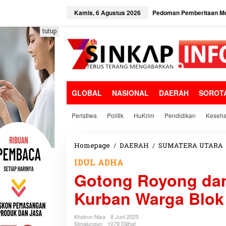
L
e
Kamis, 6 Agustus 2026
Pedoman Pemberitaan Me
w
a
tutup
t
i
k
e
k
o
GLOBAL
NASIONAL
DAERAH
SOROT
n
t
e
Peristiwa
Politik
HuKrim
Pendidikan
Keseha
n
Homepage
/
DAERAH
/
SUMATERA UTARA
IDUL ADHA
Gotong Royong da
Kurban Warga Blok
Khairun Nisa
8 Juni 2025
Simalungun
1079 Dilihat