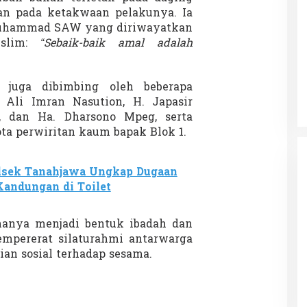
an pada ketakwaan pelakunya. Ia
Muhammad SAW yang diriwayatkan
uslim:
“Sebaik-baik amal adalah
Patok Batas Tanah
Rekognisi Sejarah Kerajaan Siak
n Dukung
dan Harapan Daerah Istimewa Riau
 juga dibimbing oleh beberapa
|
8 Agustus 2025
Di KOLOM, Opini, SOROTAN
|
16 Juni 2025
 Ali Imran Nasution, H. Japasir
r, dan Ha. Dharsono Mpeg, serta
ta perwiritan kaum bapak Blok 1.
lsek Tanahjawa Ungkap Dugaan
andungan di Toilet
hanya menjadi bentuk ibadah dan
empererat silaturahmi antarwarga
an sosial terhadap sesama.