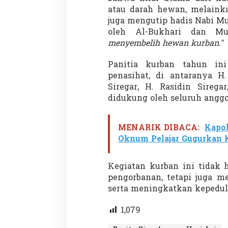
atau darah hewan, melaink
juga mengutip hadis Nabi 
oleh Al-Bukhari dan M
menyembelih hewan kurban.”
Demonstrasi Gen-Z Guncang
Menteri Nusron: 
Nepal, PM Mundur Mendadak
Cegah Konflik da
Setelah Gedung Parlemen Dibakar
Penataan Ruang
Panitia kurban tahun ini
Di GLOBAL, SOROTAN
|
12 September 2025
Di NASIONAL, SOROTAN
penasihat, di antaranya H.
Siregar, H. Rasidin Sirega
didukung oleh seluruh anggo
MENARIK DIBACA:
Kapo
Oknum Pelajar Gugurkan K
Kegiatan kurban ini tidak 
pengorbanan, tetapi juga m
serta meningkatkan kepeduli
1,079