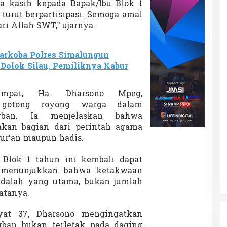
a kasih kepada Bapak/Ibu Blok 1
turut berpartisipasi. Semoga amal
ri Allah SWT,” ujarnya.
arkoba Polres Simalungun
Dolok Silau, Pemiliknya Kabur
empat, Ha. Dharsono Mpeg,
t gotong royong warga dalam
rban. Ia menjelaskan bahwa
kan bagian dari perintah agama
ur’an maupun hadis.
 Blok 1 tahun ini kembali dapat
i menunjukkan bahwa ketakwaan
adalah yang utama, bukan jumlah
atanya.
yat 37, Dharsono mengingatkan
rban bukan terletak pada daging