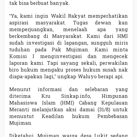
tak bisa berbuat banyak.
P
a
k
“Ya, kami ingin Wakil Rakyat memperhatikan
a
aspirasi masyarakat. Tugas dewan kan
r
memperjuangkan, menelaah apa yang
A
berkembang di Masyarakat. Kami dari HMI
h
l
sudah investigasi di lapangan, sungguh miris
i
tuduhan pada Pak Mujiman. Kami minta
B
Komisi I menginvestigasi dan mengecek
e
laporan kami. Tapi sayang sekali, perwakilan
r
biro hukum mengaku proses hukum susah nak
g
e
diapa-apakan lagi,” ungkap Waluyo berapi api.
m
a
Menurut informasi dan selebaran yang
K
diterima Kru Sinkap.info, Himpunan
e
Mahasiswa Islam (HMI) Cabang Kepulauan
m
b
Meranti melanjutkan aksi damai (31/8) untuk
a
menuntut Keadilan hukum Pembebasan
l
Mujiman.
i
Diketahui, Mujiman warga desa Lukit sedang