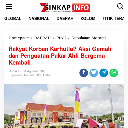
L
e
w
a
GLOBAL
NASIONAL
DAERAH
KOLOM
TITIK TERA
t
i
k
e
Homepage
/
DAERAH
/
RIAU
/
Kepulauan Meranti
R
k
a
Rakyat Korban Karhutla? Aksi Gamali
o
k
n
y
dan Penguatan Pakar Ahli Bergema
t
a
Kembali
e
t
n
K
Redaksi
31 Agustus 2020
o
Kepulauan Meranti
809 Dilihat
r
b
a
n
K
a
r
h
u
t