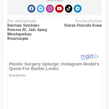
Ikuti Kami
N
Pos sebelumnya
Pos berikutnya
Bantuan Sembako
Hanya Pemuda Biasa
a
Kemsos RI, Jadi Ajang
v
Mendapatkan
Keuntungan
i
g
a
s
i
p
o
s