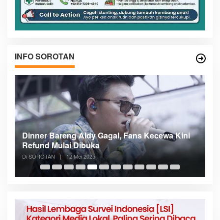
INFO SOROTAN
n
Dinner Bareng Aldy Gagal, Fans Kecewa Kini
Me
Refund Mulai Dibuka
B
Di SOROTAN
|
12 Mei 2025
Di