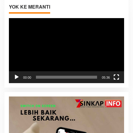
YOK KE MERANTI
Pemutar
Video
00:00
05:36