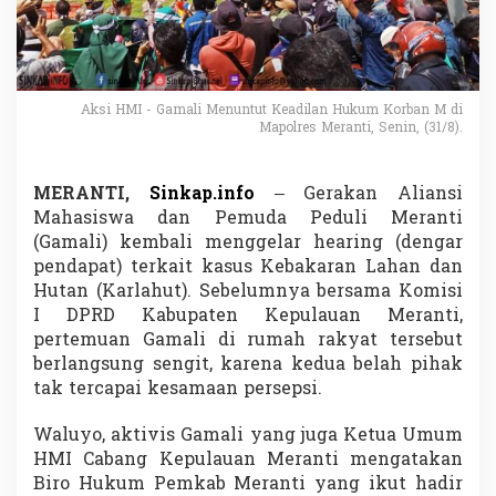
l
a
?
A
k
s
Aksi HMI - Gamali Menuntut Keadilan Hukum Korban M di
Mapolres Meranti, Senin, (31/8).
i
G
a
m
MERANTI,
Sinkap.info
– Gerakan Aliansi
a
Mahasiswa dan Pemuda Peduli Meranti
l
(Gamali) kembali menggelar hearing (dengar
i
pendapat) terkait kasus Kebakaran Lahan dan
d
Hutan (Karlahut). Sebelumnya bersama Komisi
a
n
I DPRD Kabupaten Kepulauan Meranti,
P
pertemuan Gamali di rumah rakyat tersebut
e
berlangsung sengit, karena kedua belah pihak
n
tak tercapai kesamaan persepsi.
g
u
a
Waluyo, aktivis Gamali yang juga Ketua Umum
t
HMI Cabang Kepulauan Meranti mengatakan
a
Biro Hukum Pemkab Meranti yang ikut hadir
n