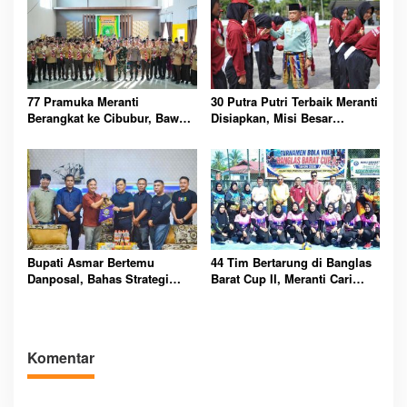
77 Pramuka Meranti
30 Putra Putri Terbaik Meranti
Berangkat ke Cibubur, Bawa
Disiapkan, Misi Besar
Misi Harumkan Nama Daerah
Kibarkan Merah Putih
Bupati Asmar Bertemu
44 Tim Bertarung di Banglas
Danposal, Bahas Strategi
Barat Cup II, Meranti Cari
Jaga Keamanan dan
Atlet Masa Depan
Kemajuan Meranti
Komentar