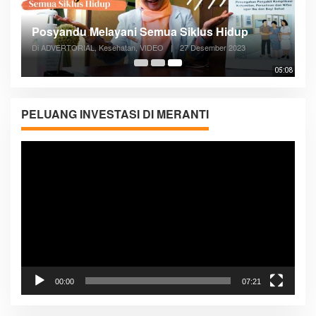
Posyandu Melayani Semua Siklus Hidup
Di ADVERTORIAL, Kesehatan, VIDEO
|
27 Desember 2023
05:08
PELUANG INVESTASI DI MERANTI
Pemutar
Video
00:00
07:21