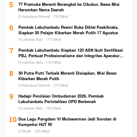
5
77 Pramuka Meranti Berangkat ke Cibubur, Bawa Misi
Harumkan Nama Daerah
Di Kepulauan Meranti
178 Dilihat
6
Pemkab Labuhanbatu Resmi Buka Diklat Paskibraka,
Siapkan 50 Pelajar Kibarkan Merah Putih 17 Agustus
Di Labuhan Batu
177 Dilihat
7
Pemkab Labuhanbatu Siapkan 120 ASN Ikuti Sertifikasi
PBJ, Perkuat Profesionalisme dan Integritas Aparatur
Pemerintah
Di Labuhan Batu
174 Dilihat
8
30 Putra Putri Terbaik Meranti Disiapkan, Misi Besar
Kibarkan Merah Putih
Di Kepulauan Meranti
173 Dilihat
9
Hadapi Penilaian Ombudsman 2026, Pemkab
Labuhanbatu Perintahkan OPD Berbenah
Di Labuhan Batu
130 Dilihat
10
Dua Lagu Pangdam VI Mulawarman Jadi Sorotan di
Kompetisi HUT RI
Di Musik
128 Dilihat