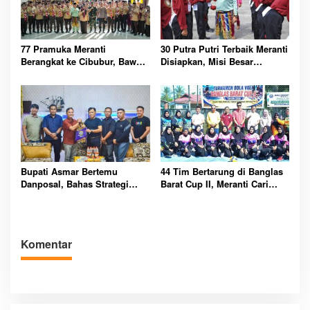
77 Pramuka Meranti
30 Putra Putri Terbaik Meranti
Berangkat ke Cibubur, Bawa
Disiapkan, Misi Besar
Misi Harumkan Nama Daerah
Kibarkan Merah Putih
Bupati Asmar Bertemu
44 Tim Bertarung di Banglas
Danposal, Bahas Strategi
Barat Cup II, Meranti Cari
Jaga Keamanan dan
Atlet Masa Depan
Kemajuan Meranti
Komentar