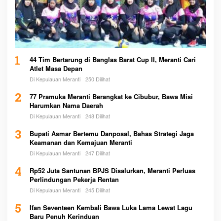
1
44 Tim Bertarung di Banglas Barat Cup II, Meranti Cari
Atlet Masa Depan
Di Kepulauan Meranti
250 Dilihat
2
77 Pramuka Meranti Berangkat ke Cibubur, Bawa Misi
Harumkan Nama Daerah
Di Kepulauan Meranti
248 Dilihat
3
Bupati Asmar Bertemu Danposal, Bahas Strategi Jaga
Keamanan dan Kemajuan Meranti
Di Kepulauan Meranti
247 Dilihat
4
Rp52 Juta Santunan BPJS Disalurkan, Meranti Perluas
Perlindungan Pekerja Rentan
Di Kepulauan Meranti
245 Dilihat
5
Ifan Seventeen Kembali Bawa Luka Lama Lewat Lagu
Baru Penuh Kerinduan