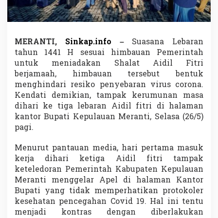
n
,
P
W
R
MERANTI,
Sinkap.info
–
Suasana Lebaran
I
tahun 1441 H sesuai himbauan Pemerintah
-
untuk meniadakan Shalat Aidil Fitri
B
berjamaah, himbauan tersebut bentuk
d
a
menghindari resiko penyebaran virus corona.
n
Kendati demikian, tampak kerumunan masa
D
dihari ke tiga lebaran Aidil fitri di halaman
M
kantor Bupati Kepulauan Meranti, Selasa (26/5)
I
pagi.
K
e
s
Menurut pantauan media, hari pertama masuk
a
kerja dihari ketiga Aidil fitri tampak
l
keteledoran Pemerintah Kabupaten Kepulauan
k
Meranti menggelar Apel di halaman Kantor
a
n
Bupati yang tidak memperhatikan protokoler
P
kesehatan pencegahan Covid 19. Hal ini tentu
e
menjadi kontras dengan diberlakukan
m