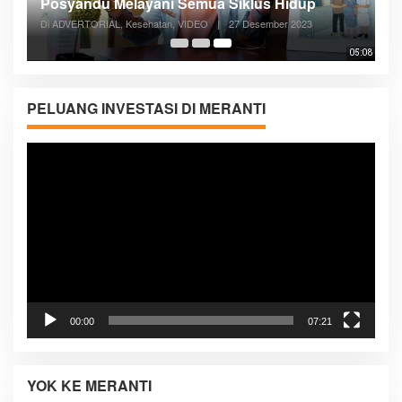
Posyandu Melayani Semua Siklus Hidup
Di ADVERTORIAL, Kesehatan, VIDEO
|
27 Desember 2023
05:08
PELUANG INVESTASI DI MERANTI
Pemutar
Video
00:00
07:21
YOK KE MERANTI