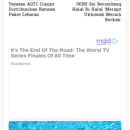
N
Yayasan AQTC Cianjur
IKRH Sei Berombang
a
Distribusikan Ratusan
Halal Bi Halal ‘Merajut
v
Paket Lebaran
Ukhuwah Meraih
Berkah’
i
g
a
s
i
p
o
s