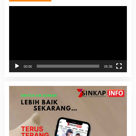
Pemutar
Video
00:00
05:36