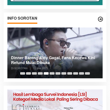
INFO SOROTAN
n
Dinner Bareng Aldy Gagal, Fans Kecewa Kini
Me
Refund Mulai Dibuka
B
Di SOROTAN
|
12 Mei 2025
Di