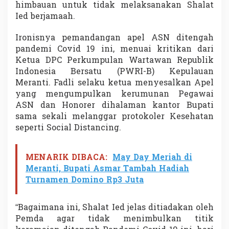
himbauan untuk tidak melaksanakan Shalat
d
a
Ied berjamaah.
M
e
Ironisnya pemandangan apel ASN ditengah
r
pandemi Covid 19 ini, menuai kritikan dari
a
Ketua DPC Perkumpulan Wartawan Republik
n
t
Indonesia Bersatu (PWRI-B) Kepulauan
i
Meranti. Fadli selaku ketua menyesalkan Apel
G
yang mengumpulkan kerumunan Pegawai
e
ASN dan Honorer dihalaman kantor Bupati
l
sama sekali melanggar protokoler Kesehatan
a
r
seperti Social Distancing.
A
p
e
MENARIK DIBACA:
May Day Meriah di
l
Meranti, Bupati Asmar Tambah Hadiah
P
Turnamen Domino Rp3 Juta
a
g
i
“Bagaimana ini, Shalat Ied jelas ditiadakan oleh
Pemda agar tidak menimbulkan titik