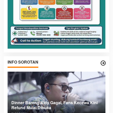
INFO SOROTAN
n
Dinner Bareng Aldy Gagal, Fans Kecewa Kini
Me
Refund Mulai Dibuka
B