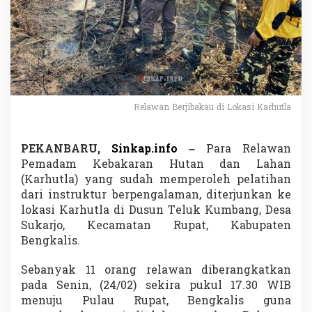
w
a
n
L
a
n
g
s
u
Relawan Berjibakau di Lokasi Karhutla
n
g
T
PEKANBARU,
Sinkap.info
–
Para Relawan
e
Pemadam Kebakaran Hutan dan Lahan
r
(Karhutla) yang sudah memperoleh pelatihan
j
dari instruktur berpengalaman, diterjunkan ke
u
n
lokasi Karhutla di Dusun Teluk Kumbang, Desa
k
Sukarjo, Kecamatan Rupat, Kabupaten
e
Bengkalis.
L
o
Sebanyak 11 orang relawan diberangkatkan
k
a
pada Senin, (24/02) sekira pukul 17.30 WIB
s
menuju Pulau Rupat, Bengkalis guna
i