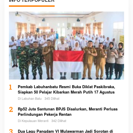
1
Pemkab Labuhanbatu Resmi Buka Diklat Paskibraka,
Siapkan 50 Pelajar Kibarkan Merah Putih 17 Agustus
Di Labuhan Batu
345 Dilihat
2
Rp52 Juta Santunan BPJS Disalurkan, Meranti Perluas
Perlindungan Pekerja Rentan
Di Kepulauan Meranti
342 Dilihat
3
Dua Lagu Pangdam VI Mulawarman Jadi Sorotan di