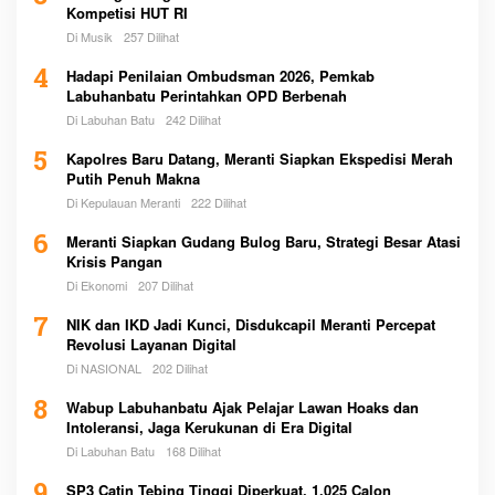
Kompetisi HUT RI
Di Musik
257 Dilihat
4
Hadapi Penilaian Ombudsman 2026, Pemkab
Labuhanbatu Perintahkan OPD Berbenah
Di Labuhan Batu
242 Dilihat
5
Kapolres Baru Datang, Meranti Siapkan Ekspedisi Merah
Putih Penuh Makna
Di Kepulauan Meranti
222 Dilihat
6
Meranti Siapkan Gudang Bulog Baru, Strategi Besar Atasi
Krisis Pangan
Di Ekonomi
207 Dilihat
7
NIK dan IKD Jadi Kunci, Disdukcapil Meranti Percepat
Revolusi Layanan Digital
Di NASIONAL
202 Dilihat
8
Wabup Labuhanbatu Ajak Pelajar Lawan Hoaks dan
Intoleransi, Jaga Kerukunan di Era Digital
Di Labuhan Batu
168 Dilihat
SP3 Catin Tebing Tinggi Diperkuat, 1.025 Calon