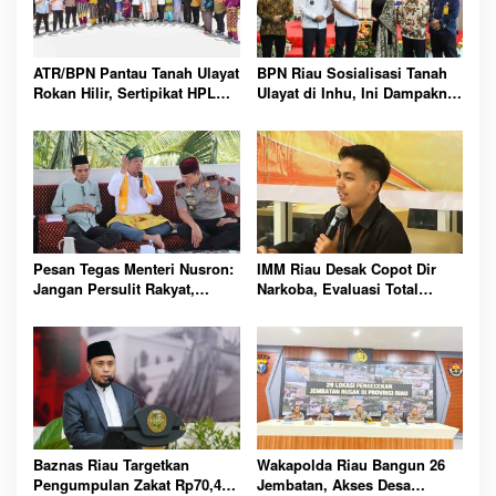
ATR/BPN Pantau Tanah Ulayat
BPN Riau Sosialisasi Tanah
Rokan Hilir, Sertipikat HPL
Ulayat di Inhu, Ini Dampaknya
Didorong Segera Terbit untuk
bagi Masyarakat Adat
Masyarakat Adat
Pesan Tegas Menteri Nusron:
IMM Riau Desak Copot Dir
Jangan Persulit Rakyat,
Narkoba, Evaluasi Total
Pelayanan Harus Mudahkan
Polres Rokan Hilir
Semua Urusan
Baznas Riau Targetkan
Wakapolda Riau Bangun 26
Pengumpulan Zakat Rp70,4
Jembatan, Akses Desa