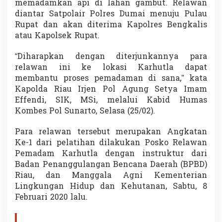
memadamkan api di lahan gambut. Relawan
K
diantar Satpolair Polres Dumai menuju Pulau
a
r
Rupat dan akan diterima Kapolres Bengkalis
h
atau Kapolsek Rupat.
u
t
“Diharapkan dengan diterjunkannya para
l
relawan ini ke lokasi Karhutla dapat
a
membantu proses pemadaman di sana,” kata
Kapolda Riau Irjen Pol Agung Setya Imam
Effendi, SIK, MSi, melalui Kabid Humas
Kombes Pol Sunarto, Selasa (25/02).
Para relawan tersebut merupakan Angkatan
Ke-1 dari pelatihan dilakukan Posko Relawan
Pemadam Karhutla dengan instruktur dari
Badan Penanggulangan Bencana Daerah (BPBD)
Riau, dan Manggala Agni Kementerian
Lingkungan Hidup dan Kehutanan, Sabtu, 8
Februari 2020 lalu.