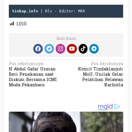
Sinkap.info 
| Rls - Editor: Mkh
1,010
Ikuti Kami
N
Pos sebelumnya
Pos berikutnya
H Abdul Gafar Usman
Komit Tindaklanjuti
a
Beri Penekanan saat
MoU, Unilak Gelar
v
Diskusi Bersama ICMI
Pelatihan Relawan
Muda Pekanbaru
Karhutla
i
g
a
s
i
p