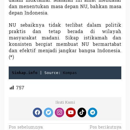
dalam muktamar. Masalah ini amat mendasar
dan menentukan masa depan NU, bahkan masa
depan Indonesia.
NU sebaiknya tidak terlibat dalam politik
praktis dan tetap berada di wilayah
masyarakat madani. Sikap istikamah dan
konsisten bergiat membuat NU bermartabat
dan efektif menjadi jangkar bangsa Indonesia.
(*)
Sinkap.info
 | Source: 
Kompas
757
Ikuti Kami
N
Pos sebelumnya
Pos berikutnya