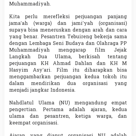
T
Muhammadiyah.
a
h
Kita perlu merefleksi perjuangan panjang
u
jama’ah (warga) dan jami’yah (organisasi)
n
supaya bisa meneruskan dengan arah dan cara
N
U
yang benar. Pesantren Tebuireng bekerja sama
'
dengan Lembaga Seni Budaya dan Olahraga PP
Muhammadiyah menggarap film Jejak
Langkah Dua Ulama, berkisah tentang
perjuangan KH Ahmad Dahlan dan KH M
Hasyim Asy’ari. Film itu diharapkan bisa
menggambarkan perjuangan kedua tokoh itu
dalam mendirikan dua organisasi yang
menjadi jangkar Indonesia.
Nahdlatul Ulama (NU) mengandung empat
pengertian. Pertama adalah ajaran, kedua
ulama dan pesantren, ketiga warga, dan
keempat organisasi.