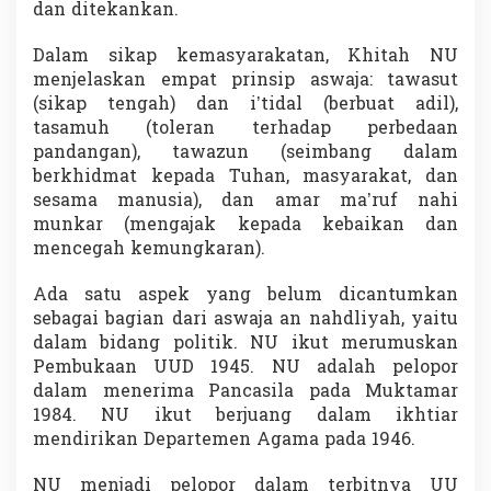
dan ditekankan.
Dalam sikap kemasyarakatan, Khitah NU
menjelaskan empat prinsip aswaja: tawasut
(sikap tengah) dan i’tidal (berbuat adil),
tasamuh (toleran terhadap perbedaan
pandangan), tawazun (seimbang dalam
berkhidmat kepada Tuhan, masyarakat, dan
sesama manusia), dan amar ma’ruf nahi
munkar (mengajak kepada kebaikan dan
mencegah kemungkaran).
Ada satu aspek yang belum dicantumkan
sebagai bagian dari aswaja an nahdliyah, yaitu
dalam bidang politik. NU ikut merumuskan
Pembukaan UUD 1945. NU adalah pelopor
dalam menerima Pancasila pada Muktamar
1984. NU ikut berjuang dalam ikhtiar
mendirikan Departemen Agama pada 1946.
NU menjadi pelopor dalam terbitnya UU