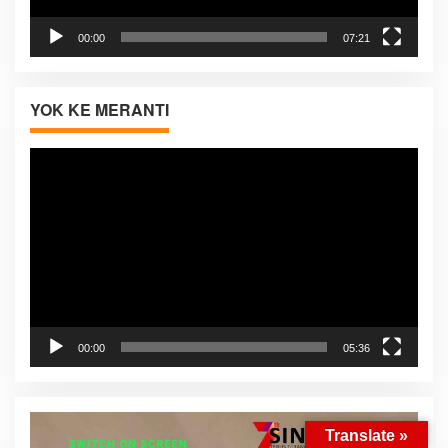
00:00
07:21
YOK KE MERANTI
Pemutar
Video
00:00
05:36
Translate »