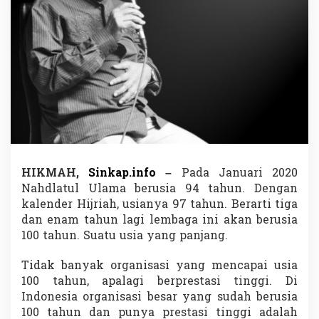
a
l
a
h
u
d
d
i
n
W
a
h
i
HIKMAH,
Sinkap.info
–
Pada Januari 2020
d
'
Nahdlatul Ulama berusia 94 tahun. Dengan
R
kalender Hijriah, usianya 97 tahun. Berarti tiga
e
dan enam tahun lagi lembaga ini akan berusia
f
100 tahun. Suatu usia yang panjang.
l
e
k
Tidak banyak organisasi yang mencapai usia
s
100 tahun, apalagi berprestasi tinggi. Di
i
Indonesia organisasi besar yang sudah berusia
9
100 tahun dan punya prestasi tinggi adalah
4