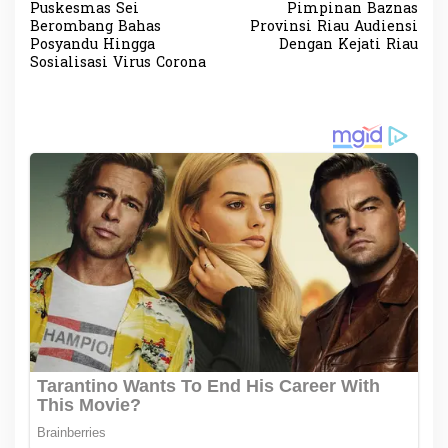
Puskesmas Sei
Pimpinan Baznas
a
Berombang Bahas
Provinsi Riau Audiensi
v
Posyandu Hingga
Dengan Kejati Riau
Sosialisasi Virus Corona
i
g
a
s
i
p
o
s