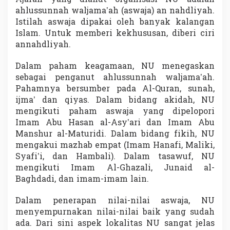
Ajaran yang dianut organisasi NU adalah
ahlussunnah waljama’ah (aswaja) an nahdliyah.
Istilah aswaja dipakai oleh banyak kalangan
Islam. Untuk memberi kekhususan, diberi ciri
annahdliyah.
Dalam paham keagamaan, NU menegaskan
sebagai penganut ahlussunnah waljama’ah.
Pahamnya bersumber pada Al-Quran, sunah,
ijma’ dan qiyas. Dalam bidang akidah, NU
mengikuti paham aswaja yang dipelopori
Imam Abu Hasan al-Asy’ari dan Imam Abu
Manshur al-Maturidi. Dalam bidang fikih, NU
mengakui mazhab empat (Imam Hanafi, Maliki,
Syafi’i, dan Hambali). Dalam tasawuf, NU
mengikuti Imam Al-Ghazali, Junaid al-
Baghdadi, dan imam-imam lain.
Dalam penerapan nilai-nilai aswaja, NU
menyempurnakan nilai-nilai baik yang sudah
ada. Dari sini aspek lokalitas NU sangat jelas