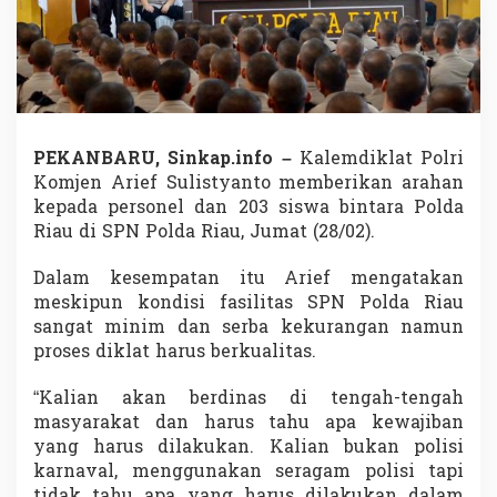
i
m
a
A
r
a
h
a
PEKANBARU, Sinkap.info –
Kalemdiklat Polri
n
Komjen Arief Sulistyanto memberikan arahan
,
kepada personel dan 203 siswa bintara Polda
K
Riau di SPN Polda Riau, Jumat (28/02).
o
m
j
Dalam kesempatan itu Arief mengatakan
e
meskipun kondisi fasilitas SPN Polda Riau
n
sangat minim dan serba kekurangan namun
A
proses diklat harus berkualitas.
r
i
e
“Kalian akan berdinas di tengah-tengah
f
masyarakat dan harus tahu apa kewajiban
:
yang harus dilakukan. Kalian bukan polisi
J
karnaval, menggunakan seragam polisi tapi
a
d
tidak tahu apa yang harus dilakukan dalam