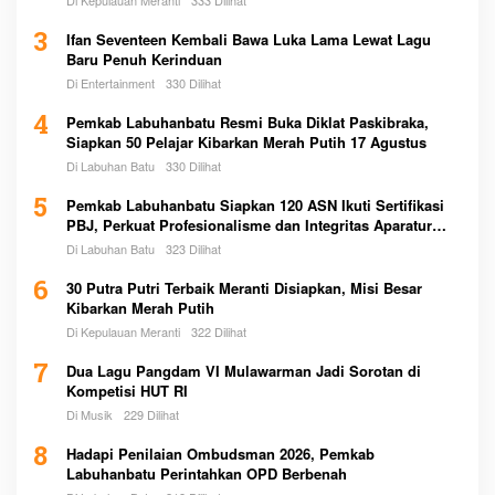
3
Ifan Seventeen Kembali Bawa Luka Lama Lewat Lagu
Baru Penuh Kerinduan
Di Entertainment
330 Dilihat
4
Pemkab Labuhanbatu Resmi Buka Diklat Paskibraka,
Siapkan 50 Pelajar Kibarkan Merah Putih 17 Agustus
Di Labuhan Batu
330 Dilihat
5
Pemkab Labuhanbatu Siapkan 120 ASN Ikuti Sertifikasi
PBJ, Perkuat Profesionalisme dan Integritas Aparatur
Pemerintah
Di Labuhan Batu
323 Dilihat
6
30 Putra Putri Terbaik Meranti Disiapkan, Misi Besar
Kibarkan Merah Putih
Di Kepulauan Meranti
322 Dilihat
7
Dua Lagu Pangdam VI Mulawarman Jadi Sorotan di
Kompetisi HUT RI
Di Musik
229 Dilihat
8
Hadapi Penilaian Ombudsman 2026, Pemkab
Labuhanbatu Perintahkan OPD Berbenah