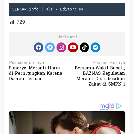
SINKAP.info | Rls - Editor: MF
729
Ikuti Kami
N
Pos sebelumnya
Pos berikutnya
Sunaryo: Meranti Harus
Bersama Wakil Bupati,
a
di Perhitungkan Karena
BAZNAS Kepulauan
v
Daerah Terluar
Meranti Distribusikan
Zakat di SMPN 1
i
g
a
s
i
p