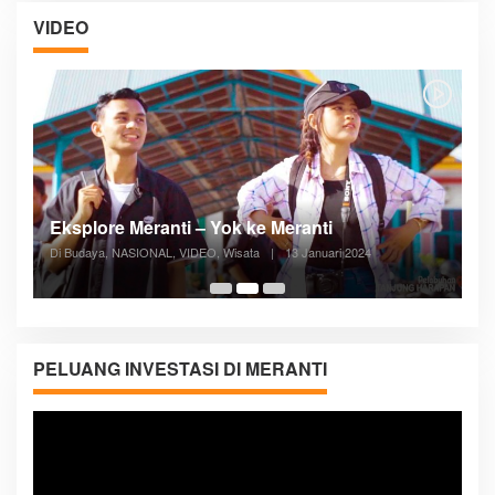
VIDEO
Posyandu Melayani Semua Siklus Hidup
Di ADVERTORIAL, Kesehatan, VIDEO
|
27 Desember 2023
05:08
PELUANG INVESTASI DI MERANTI
Pemutar
Video