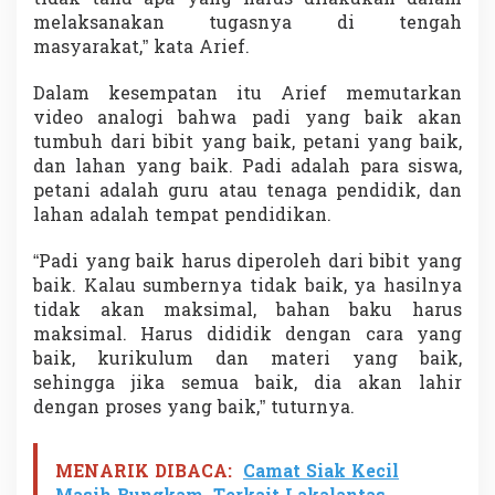
i
melaksanakan tugasnya di tengah
l
masyarakat,” kata Arief.
a
h
Dalam kesempatan itu Arief memutarkan
P
o
video analogi bahwa padi yang baik akan
l
tumbuh dari bibit yang baik, petani yang baik,
i
dan lahan yang baik. Padi adalah para siswa,
s
petani adalah guru atau tenaga pendidik, dan
i
y
lahan adalah tempat pendidikan.
a
n
“Padi yang baik harus diperoleh dari bibit yang
g
baik. Kalau sumbernya tidak baik, ya hasilnya
B
tidak akan maksimal, bahan baku harus
a
i
maksimal. Harus dididik dengan cara yang
k
baik, kurikulum dan materi yang baik,
sehingga jika semua baik, dia akan lahir
dengan proses yang baik,” tuturnya.
MENARIK DIBACA:
Camat Siak Kecil