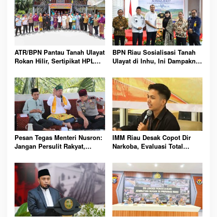
ATR/BPN Pantau Tanah Ulayat
BPN Riau Sosialisasi Tanah
Rokan Hilir, Sertipikat HPL
Ulayat di Inhu, Ini Dampaknya
Didorong Segera Terbit untuk
bagi Masyarakat Adat
Masyarakat Adat
Pesan Tegas Menteri Nusron:
IMM Riau Desak Copot Dir
Jangan Persulit Rakyat,
Narkoba, Evaluasi Total
Pelayanan Harus Mudahkan
Polres Rokan Hilir
Semua Urusan