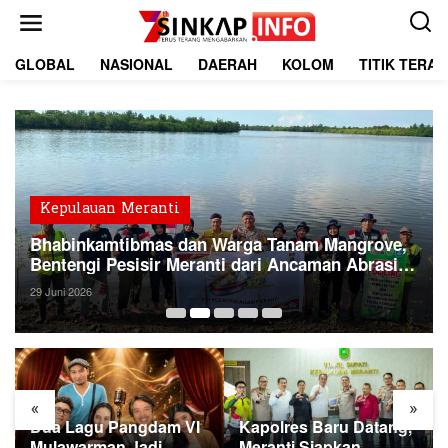
L
e
w
a
GLOBAL
NASIONAL
DAERAH
KOLOM
TITIK TERA
t
i
k
e
k
o
n
t
Kepulauan Meranti
e
Bhabinkamtibmas dan Warga Tanam Mangrove,
n
Bentengi Pesisir Meranti dari Ancaman Abrasi
Bersama
29 Juni 2026
«
»
Dua Lagu Pangdam VI
Kapolres Baru Datang,
Mulawarman Jadi
Meranti Siapkan