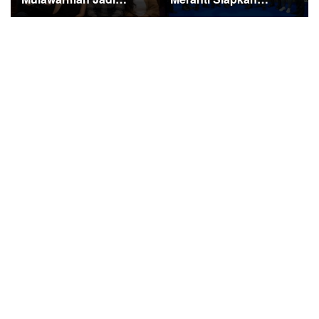
Sorotan di Kompetisi
Ekspedisi Merah Putih
HUT RI
Penuh Makna