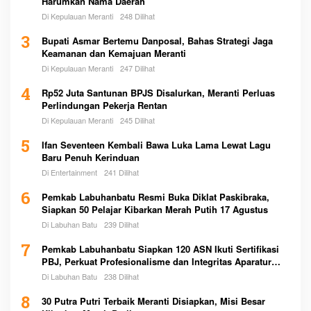
Harumkan Nama Daerah
Di Kepulauan Meranti
248 Dilihat
3
Bupati Asmar Bertemu Danposal, Bahas Strategi Jaga
Keamanan dan Kemajuan Meranti
Di Kepulauan Meranti
247 Dilihat
4
Rp52 Juta Santunan BPJS Disalurkan, Meranti Perluas
Perlindungan Pekerja Rentan
Di Kepulauan Meranti
245 Dilihat
5
Ifan Seventeen Kembali Bawa Luka Lama Lewat Lagu
Baru Penuh Kerinduan
Di Entertainment
241 Dilihat
6
Pemkab Labuhanbatu Resmi Buka Diklat Paskibraka,
Siapkan 50 Pelajar Kibarkan Merah Putih 17 Agustus
Di Labuhan Batu
239 Dilihat
7
Pemkab Labuhanbatu Siapkan 120 ASN Ikuti Sertifikasi
PBJ, Perkuat Profesionalisme dan Integritas Aparatur
Pemerintah
Di Labuhan Batu
238 Dilihat
8
30 Putra Putri Terbaik Meranti Disiapkan, Misi Besar