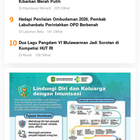
Kibarkan Merah Putih
Di Kepulauan Meranti
235 Dilihat
9
Hadapi Penilaian Ombudsman 2026, Pemkab
Labuhanbatu Perintahkan OPD Berbenah
Di Labuhan Batu
161 Dilihat
10
Dua Lagu Pangdam VI Mulawarman Jadi Sorotan di
Kompetisi HUT RI
Di Musik
159 Dilihat