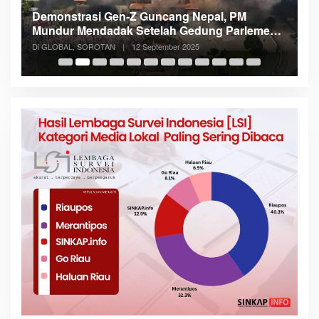
Demonstrasi Gen-Z Guncang Nepal, PM
M
Mundur Mendadak Setelah Gedung Parlemen
K
Dibakar
Di GLOBAL, SOROTAN
|
12 September 2025
Di