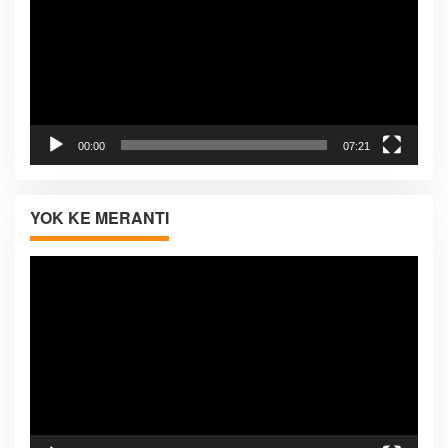
00:00
07:21
YOK KE MERANTI
Pemutar
Video