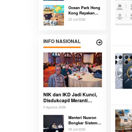
Pengalaman
Ocean Park Hong
Budaya dan Alam
Kong Rayakan
Tak Terlupakan
Ulang Tahun
Bersama
23 Juli 2026
Panda,
Pengunjung
Berpeluang Bawa
Pulang Mobil
INFO NASIONAL
Listrik Mewah
NIK dan IKD Jadi Kunci,
Disdukcapil Meranti
Percepat Revolusi
5 Agustus 2026
Layanan Digital
Menteri Nusron
Bongkar Sistem
Karier Baru
29 Juli 2026