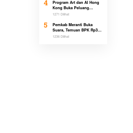
4
Program Art dan AI Hong
Kong Buka Peluang
Beasiswa Pemimpin Muda
1271 Dilihat
5
Pemkab Meranti Buka
Suara, Temuan BPK Rp3,1
Miliar Sudah Dicicil
1236 Dilihat