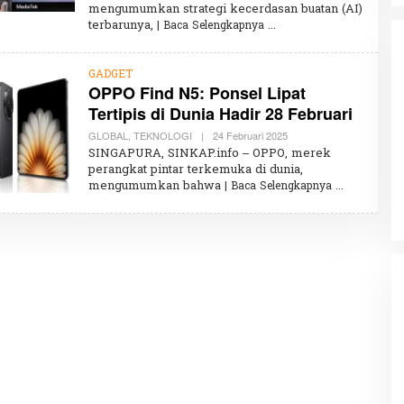
mengumumkan strategi kecerdasan buatan (AI)
H
terbarunya,
| Baca Selengkapnya
K
H
A
I
GADGET
R
OPPO Find N5: Ponsel Lipat
U
N
Tertipis di Dunia Hadir 28 Februari
N
I
GLOBAL
,
TEKNOLOGI
|
24 Februari 2025
O
S
Partisipasi Pemuda dalam
L
A
SINGAPURA, SINKAP.info – OPPO, merek
Pelayanan Sukarela Internasional
E
perangkat pintar terkemuka di dunia,
H
Diadakan di Nanjing
Di GLOBAL, VIDEO
|
18 Januari 2024
mengumumkan bahwa
| Baca Selengkapnya
K
H
A
I
R
U
N
N
I
S
A