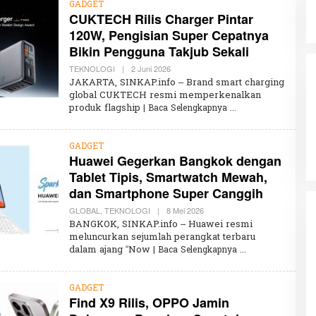
GADGET
CUKTECH Rilis Charger Pintar
120W, Pengisian Super Cepatnya
Bikin Pengguna Takjub Sekali
TEKNOLOGI
|
2 Juni 2026
O
L
JAKARTA, SINKAP.info – Brand smart charging
E
global CUKTECH resmi memperkenalkan
H
produk flagship
| Baca Selengkapnya
K
H
A
I
GADGET
R
Huawei Gegerkan Bangkok dengan
U
N
Tablet Tipis, Smartwatch Mewah,
N
I
dan Smartphone Super Canggih
S
A
GLOBAL
,
TEKNOLOGI
|
8 Mei 2026
O
L
BANGKOK, SINKAP.info – Huawei resmi
E
meluncurkan sejumlah perangkat terbaru
H
dalam ajang “Now
| Baca Selengkapnya
K
H
A
I
GADGET
R
Find X9 Rilis, OPPO Jamin
U
N