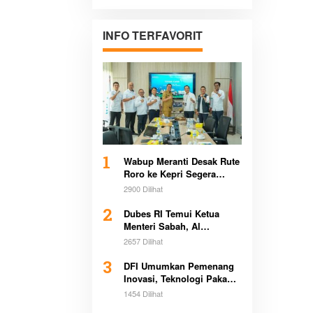
Pertanahan di
Sultra Bersama
Pemerintah
INFO TERFAVORIT
Daerah
1
Wabup Meranti Desak Rute
Roro ke Kepri Segera
Beroperasi Demi Dongkrak
2900 Dilihat
Ekonomi Daerah
2
Dubes RI Temui Ketua
Menteri Sabah, Al
Washliyah Beri Apresiasi
2657 Dilihat
Tinggi
3
DFI Umumkan Pemenang
Inovasi, Teknologi Pakan
Kurangi Emisi Bikin
1454 Dilihat
Heboh Global