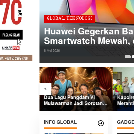
GLOBAL
,
TEKNOLOGI
gisian
Huawei Gegerkan Ban
ekali
Smartwatch Mewah, 
Canggih
8 Mei 2026
«
aian
Dua Lagu Pangdam VI
Kapolr
2026, Pemkab
Mulawarman Jadi Sorotan
Merant
 Perintahkan
di Kompetisi HUT RI
Merah 
ah
INFO GLOBAL
GADG