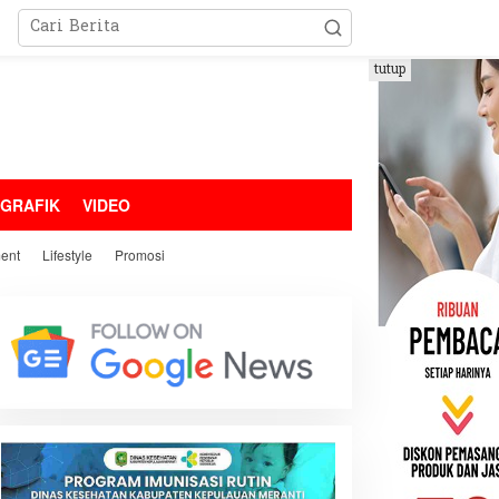
tutup
OGRAFIK
VIDEO
ment
Lifestyle
Promosi