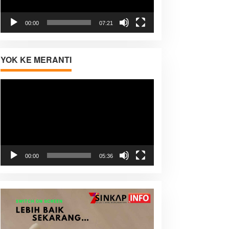
00:00
07:21
YOK KE MERANTI
Pemutar
Video
00:00
05:36