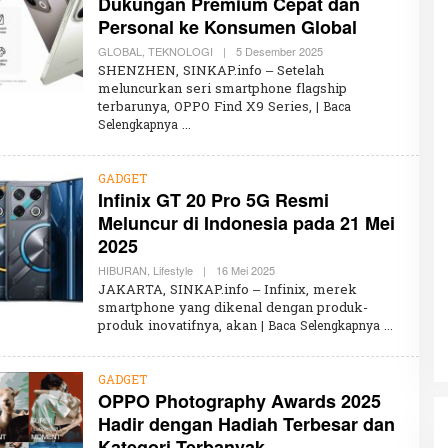
Dukungan Premium Cepat dan
N
I
Personal ke Konsumen Global
S
A
GLOBAL
,
TEKNOLOGI
|
5 Desember 2025
O
L
SHENZHEN, SINKAP.info – Setelah
E
meluncurkan seri smartphone flagship
H
terbarunya, OPPO Find X9 Series,
| Baca
K
H
Selengkapnya
A
I
R
U
GADGET
N
Infinix GT 20 Pro 5G Resmi
N
Meluncur di Indonesia pada 21 Mei
I
S
2025
A
HIBURAN
,
Lifestyle
|
16 Mei 2025
O
L
JAKARTA, SINKAP.info – Infinix, merek
E
smartphone yang dikenal dengan produk-
H
produk inovatifnya, akan
| Baca Selengkapnya
K
H
A
I
GADGET
R
OPPO Photography Awards 2025
U
N
Hadir dengan Hadiah Terbesar dan
N
I
Kategori Terbanyak