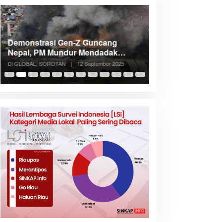
Demonstrasi Gen-Z Guncang
Menteri Nusron: 
Nepal, PM Mundur Mendadak
Cegah Konflik d
Setelah Gedung Parlemen Dibakar
Penataan Ruang
Di GLOBAL, SOROTAN
|
12 September 2025
Di NASIONAL, SOROTAN