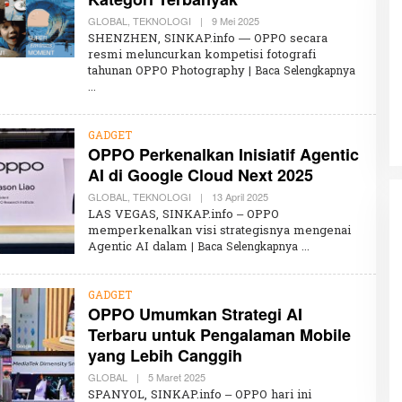
S
A
GLOBAL
,
TEKNOLOGI
|
9 Mei 2025
O
L
SHENZHEN, SINKAP.info — OPPO secara
E
resmi meluncurkan kompetisi fotografi
H
tahunan OPPO Photography
| Baca Selengkapnya
K
Penembakan Tragis Charlie Kirk di
H
Utah: Pelaku Senapan Jarak Jauh
A
I
Masih Buron
Di GLOBAL, SOROTAN
|
12 September 2025
R
U
GADGET
N
OPPO Perkenalkan Inisiatif Agentic
N
AI di Google Cloud Next 2025
I
S
GLOBAL
,
TEKNOLOGI
|
13 April 2025
A
O
L
LAS VEGAS, SINKAP.info – OPPO
E
memperkenalkan visi strategisnya mengenai
H
Agentic AI dalam
| Baca Selengkapnya
K
H
A
I
GADGET
R
OPPO Umumkan Strategi AI
U
N
Terbaru untuk Pengalaman Mobile
N
I
yang Lebih Canggih
S
A
GLOBAL
|
5 Maret 2025
O
L
SPANYOL, SINKAP.info – OPPO hari ini
E