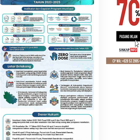
GLOBAL
,
TEKNOLOGI
Find X9 Rilis, OPPO Jamin Duk
Cepat dan Personal ke Konsume
Desember 2025
eranti Siapkan Gudang
Rp52 Juta Santunan BPJS
ulog Baru, Strategi Besar
Disalurkan, Meranti Perluas
tasi Krisis Pangan
Perlindungan Pekerja
Rentan