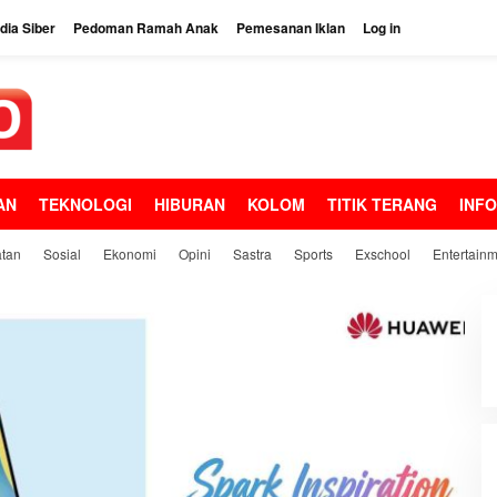
ia Siber
Pedoman Ramah Anak
Pemesanan Iklan
Log in
AN
TEKNOLOGI
HIBURAN
KOLOM
TITIK TERANG
INF
tan
Sosial
Ekonomi
Opini
Sastra
Sports
Exschool
Entertain