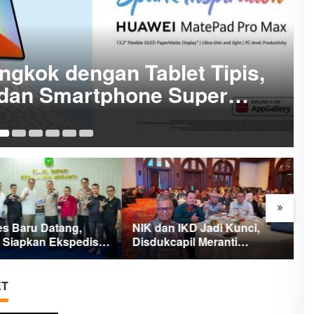
gkok dengan Tablet Tipis,
dan Smartphone Super
5 
»
es Baru Datang,
NIK dan IKD Jadi Kunci,
M
i Siapkan Ekspedisi
Disdukcapil Meranti
B
Putih Penuh Makna
Percepat Revolusi Layanan
A
Digital
ET