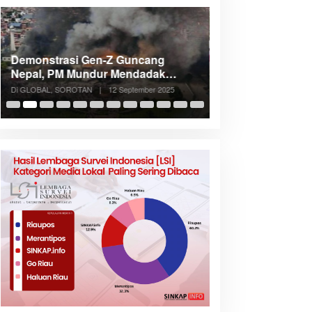
Demonstrasi Gen-Z Guncang
Menteri Nusron: 
Nepal, PM Mundur Mendadak
Cegah Konflik d
Setelah Gedung Parlemen Dibakar
Penataan Ruang
Di GLOBAL, SOROTAN
|
12 September 2025
Di NASIONAL, SOROTAN