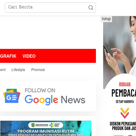
tutup
OGRAFIK
VIDEO
ment
Lifestyle
Promosi