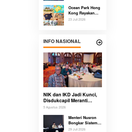
Pengalaman
Ocean Park Hong
Budaya dan Alam
Kong Rayakan
Tak Terlupakan
Ulang Tahun
Bersama
23 Juli 2026
Panda,
Pengunjung
Berpeluang Bawa
Pulang Mobil
INFO NASIONAL
Listrik Mewah
NIK dan IKD Jadi Kunci,
Disdukcapil Meranti
Percepat Revolusi
5 Agustus 2026
Layanan Digital
Menteri Nusron
Bongkar Sistem
Karier Baru
29 Juli 2026