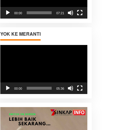
00:00
07:21
YOK KE MERANTI
Pemutar
Video
00:00
05:36