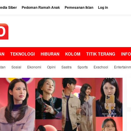
dia Siber
Pedoman Ramah Anak
Pemesanan Iklan
Log in
AN
TEKNOLOGI
HIBURAN
KOLOM
TITIK TERANG
INF
tan
Sosial
Ekonomi
Opini
Sastra
Sports
Exschool
Entertain