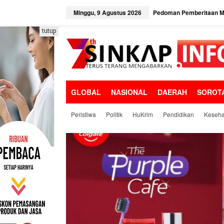
L
e
Minggu, 9 Agustus 2026
Pedoman Pemberitaan Me
w
a
tutup
t
i
k
e
k
o
GLOBAL
NASIONAL
DAERAH
SOROT
n
t
e
Peristiwa
Politik
HuKrim
Pendidikan
Keseha
n