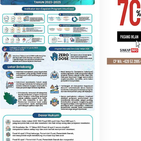
ambut HUT RI ke-81, DWP
ATR/BPN Pantau Tanah
eranti Kompak Bersenam
Ulayat Langgam, Sertipikat
an Ikuti Perlombaan Seru
HPL Dikebut Demi Lindungi
Hak Masyarakat Adat