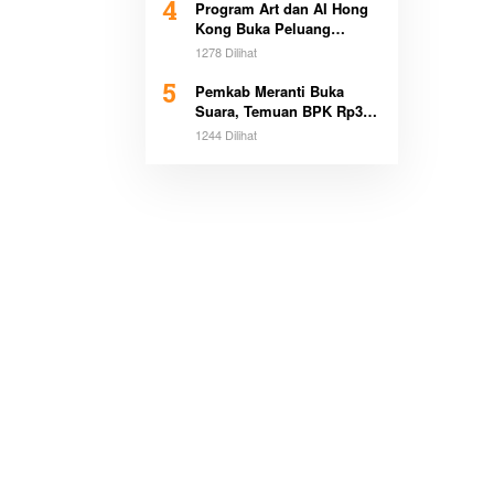
4
Program Art dan AI Hong
Kong Buka Peluang
Beasiswa Pemimpin Muda
1278 Dilihat
5
Pemkab Meranti Buka
Suara, Temuan BPK Rp3,1
Miliar Sudah Dicicil
1244 Dilihat