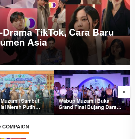
-Drama TikTok, Cara Baru
sumen Asia
»
Muzamil Sambut
Wabup Muzamil Buka
S
isi Merah Putih
Grand Final Bujang Dara
M
, 1.200 Mangrove
Meranti, Ini Daftar
d
m di Tanah Merah
Pemenang dan Pesan
Pentingnya
 COMPAIGN