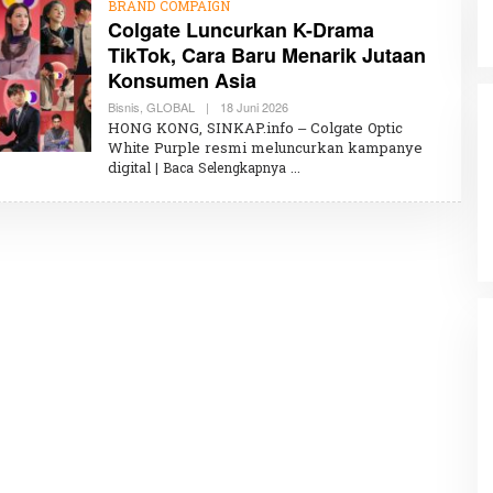
BRAND COMPAIGN
Colgate Luncurkan K-Drama
TikTok, Cara Baru Menarik Jutaan
Konsumen Asia
Bisnis
,
GLOBAL
|
18 Juni 2026
O
L
HONG KONG, SINKAP.info – Colgate Optic
E
White Purple resmi meluncurkan kampanye
H
digital
| Baca Selengkapnya
K
H
A
I
R
U
N
N
I
S
A