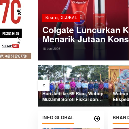
Bisnis
,
GLOBAL
Colgate Luncurkan K
Menarik Jutaan Kon
18 Juni 2026
«
e-69 Riau,
Hari Jadi ke-69 Riau, Wabup
Wabup 
r Dorong
Muzamil Soroti Fiskal dan
Eksped
ntuk Percepat
Janjikan Pemerataan
Presisi
 Pembangunan
Pembangunan untuk
Ditana
Masyarakat
INFO GLOBAL
BRAND