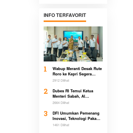
Pertanahan di
Sultra Bersama
Pemerintah
INFO TERFAVORIT
Daerah
1
Wabup Meranti Desak Rute
Roro ke Kepri Segera
Beroperasi Demi Dongkrak
2912 Dilihat
Ekonomi Daerah
2
Dubes RI Temui Ketua
Menteri Sabah, Al
Washliyah Beri Apresiasi
2664 Dilihat
Tinggi
3
DFI Umumkan Pemenang
Inovasi, Teknologi Pakan
Kurangi Emisi Bikin
1461 Dilihat
Heboh Global