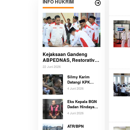
INFO HUKRIM
Kejaksaan Gandeng
ABPEDNAS, Restorative
Justice Kini Menjangkau
22 Juni 2026
Desa Seluruh Indonesia
Silmy Karim
Datangi KPK
Malam Hari, OTT
4 Juni 2026
Imigrasi Jakarta
Barat Makin
Eks Kepala BGN
Memanas
Dadan Hindayana
Ditahan, Dugaan
4 Juni 2026
Korupsi Program
MBG Fantastis
ATR/BPN
Terungkap