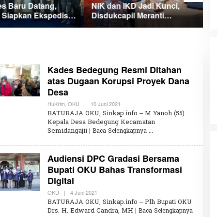
es Baru Datang,
NIK dan IKD Jadi Kunci,
M
i Siapkan Ekspedisi
Disdukcapil Meranti
B
Putih Penuh Makna
Percepat Revolusi Layanan
A
Digital
Kades Bedegung Resmi Ditahan
atas Dugaan Korupsi Proyek Dana
Desa
HuKrim
,
OKU
|
10 Juni 2021
O
L
BATURAJA OKU, Sinkap.info – M Yanoh (55)
E
Kepala Desa Bedegung Kecamatan
H
Semidangajii
| Baca Selengkapnya
U
M
A
R
Audiensi DPC Gradasi Bersama
W
I
Bupati OKU Bahas Transformasi
R
Digital
A
H
K
OKU
|
4 Juni 2021
O
L
BATURAJA OKU, Sinkap.info – Plh Bupati OKU
E
Drs. H. Edward Candra, MH
| Baca Selengkapnya
H