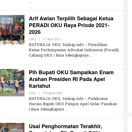
U
M
A
R
Arif Awlan Terpilih Sebagai Ketua
W
I
PERADI OKU Raya Priode 2021-
R
2026
A
H
K
OKU
|
11 April 2021
O
L
BATURAJA OKU, Sinkap.info – Pemilihan
E
Ketua Perhimpunan Advokat Indonesia (Peradi)
H
Cabang OKU
| Baca Selengkapnya
U
M
A
R
Plh Bupati OKU Sampaikan Enam
W
I
Arahan Presiden RI Pada Apel
R
Karlahut
A
H
K
OKU
|
19 Maret 2021
O
L
BATURAJA OKU, Sinkap.info – Pelaksana
E
Harian Bupati OKU Pimpin Apel Gelar Pasukan
H
| Baca Selengkapnya
U
M
A
R
Usai Penghormatan Terakhir,
W
I