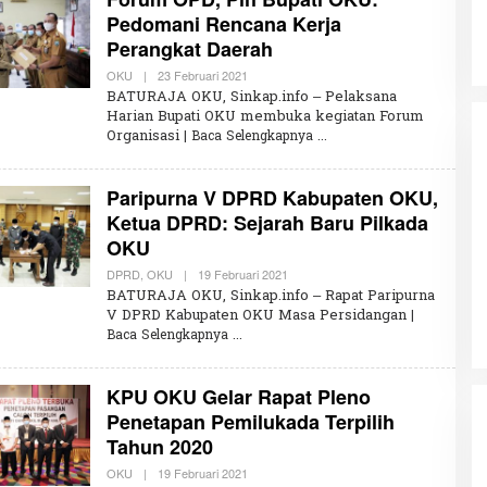
I
Pedomani Rencana Kerja
R
Perangkat Daerah
A
H
K
OKU
|
23 Februari 2021
O
L
BATURAJA OKU, Sinkap.info – Pelaksana
E
Harian Bupati OKU membuka kegiatan Forum
H
Organisasi
| Baca Selengkapnya
U
M
A
R
Paripurna V DPRD Kabupaten OKU,
W
I
Ketua DPRD: Sejarah Baru Pilkada
R
OKU
A
H
K
DPRD
,
OKU
|
19 Februari 2021
O
L
BATURAJA OKU, Sinkap.info – Rapat Paripurna
E
V DPRD Kabupaten OKU Masa Persidangan
|
H
Baca Selengkapnya
U
M
A
R
KPU OKU Gelar Rapat Pleno
W
I
Penetapan Pemilukada Terpilih
R
Tahun 2020
A
H
K
OKU
|
19 Februari 2021
O