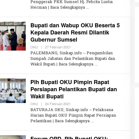
Penggerak PKK Sumsel Hj. Febrita Lustia
H
Herman
| Baca Selengkapnya
U
M
A
R
Bupati dan Wabup OKU Beserta 5
W
I
Kepala Daerah Resmi Dilantik
R
Gubernur Sumsel
A
H
K
OKU
|
27 Februari 2021
O
Partisipasi Pemuda dalam
L
PALEMBANG, Sinkap.info – Pengambilan
Pelayanan Sukarela Internasional
E
Sumpah Jabatan dan Pelantikan Bupati dan
H
Diadakan di Nanjing
Di GLOBAL, VIDEO
|
18 Januari 2024
Wakil Bupati
| Baca Selengkapnya
U
M
A
R
Plh Bupati OKU Pimpin Rapat
W
I
Persiapan Pelantikan Bupati dan
R
Wakil Bupati
A
H
K
OKU
|
24 Februari 2021
O
L
BATURAJA OKU, Sinkap.info – Pelaksana
E
Harian Bupati OKU Pimpin Rapat Persiapan
H
Pelantikan
| Baca Selengkapnya
U
M
A
R
Forum OPD, Plh Bupati OKU:
W