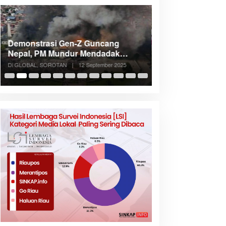
Demonstrasi Gen-Z Guncang
Menteri Nusron: 
Nepal, PM Mundur Mendadak
Cegah Konflik d
Setelah Gedung Parlemen Dibakar
Penataan Ruang
Di GLOBAL, SOROTAN
|
12 September 2025
Di NASIONAL, SOROTAN