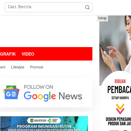
tutup
OGRAFIK
VIDEO
ment
Lifestyle
Promosi