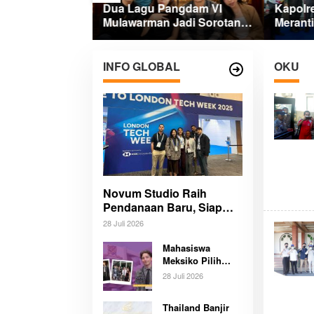
aian
Dua Lagu Pangdam VI
Kapolr
2026, Pemkab
Mulawarman Jadi Sorotan
Merant
 Perintahkan
di Kompetisi HUT RI
Merah 
ah
INFO GLOBAL
OKU
Novum Studio Raih
Pendanaan Baru, Siap
Guncang Dunia Bisnis
28 Juli 2026
Lewat Platform AI Ahoy
Project Global
Mahasiswa
Meksiko Pilih
CUHK Hong
28 Juli 2026
Kong, Siapkan
Karier Media
Thailand Banjir
Global Lewat