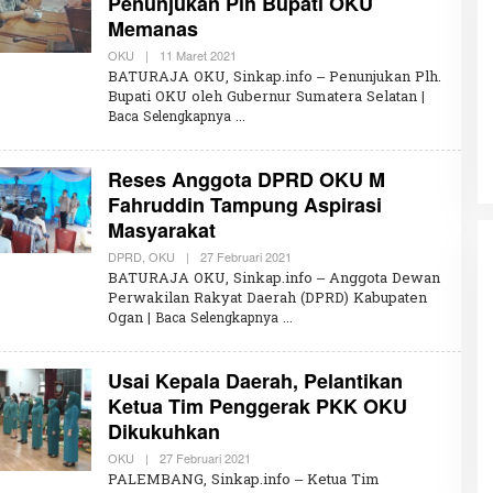
Penunjukan Plh Bupati OKU
R
Memanas
A
H
K
OKU
|
11 Maret 2021
O
L
BATURAJA OKU, Sinkap.info – Penunjukan Plh.
E
Penembakan Tragis Charlie Kirk di
Bupati OKU oleh Gubernur Sumatera Selatan
|
H
Utah: Pelaku Senapan Jarak Jauh
Baca Selengkapnya
U
M
Masih Buron
Di GLOBAL, SOROTAN
|
12 September 2025
A
R
Reses Anggota DPRD OKU M
W
I
Fahruddin Tampung Aspirasi
R
Masyarakat
A
H
K
DPRD
,
OKU
|
27 Februari 2021
O
L
BATURAJA OKU, Sinkap.info – Anggota Dewan
E
Perwakilan Rakyat Daerah (DPRD) Kabupaten
H
Ogan
| Baca Selengkapnya
U
M
A
R
Usai Kepala Daerah, Pelantikan
W
I
Ketua Tim Penggerak PKK OKU
R
Dikukuhkan
A
H
K
OKU
|
27 Februari 2021
O
L
PALEMBANG, Sinkap.info – Ketua Tim
E