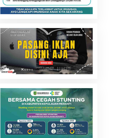
eranti Siapkan Gudang
Rp52 Juta Santunan BPJS
ulog Baru, Strategi Besar
Disalurkan, Meranti Perluas
tasi Krisis Pangan
Perlindungan Pekerja
Rentan