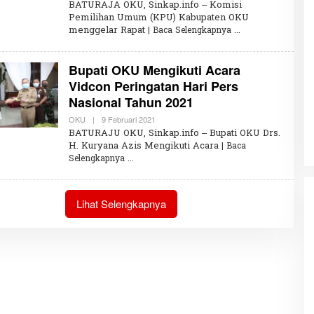
L
BATURAJA OKU, Sinkap.info – Komisi
E
Pemilihan Umum (KPU) Kabupaten OKU
H
menggelar Rapat
| Baca Selengkapnya
U
M
A
R
Bupati OKU Mengikuti Acara
W
I
Vidcon Peringatan Hari Pers
R
Nasional Tahun 2021
A
H
K
OKU
|
9 Februari 2021
O
L
BATURAJU OKU, Sinkap.info – Bupati OKU Drs.
E
H. Kuryana Azis Mengikuti Acara
| Baca
H
Selengkapnya
U
M
A
R
W
Lihat Selengkapnya
I
R
A
H
K