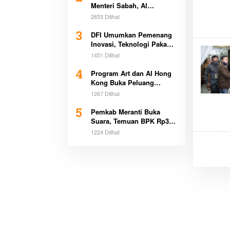
Menteri Sabah, Al
Washliyah Beri Apresiasi
2653 Dilihat
Tinggi
3
DFI Umumkan Pemenang
Inovasi, Teknologi Pakan
Kurangi Emisi Bikin
1451 Dilihat
Heboh Global
4
Program Art dan AI Hong
Kong Buka Peluang
Beasiswa Pemimpin Muda
1267 Dilihat
5
Pemkab Meranti Buka
Suara, Temuan BPK Rp3,1
Miliar Sudah Dicicil
1224 Dilihat