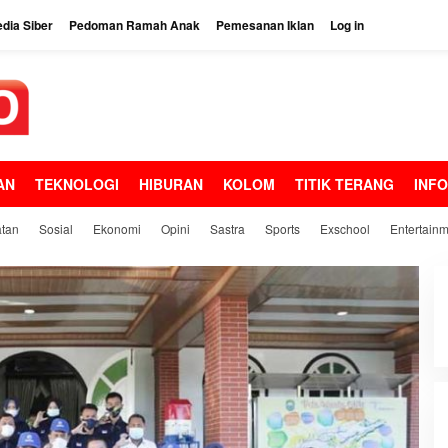
dia Siber
Pedoman Ramah Anak
Pemesanan Iklan
Log in
AN
TEKNOLOGI
HIBURAN
KOLOM
TITIK TERANG
INF
tan
Sosial
Ekonomi
Opini
Sastra
Sports
Exschool
Entertain