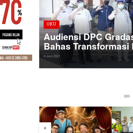
gaan
OKU
Audiensi DPC Grada
Bahas Transformasi D
4 Juni 2021
«