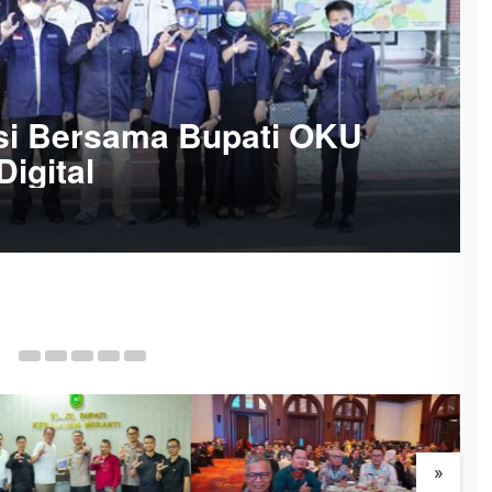
si Bersama Bupati OKU
igital
11
»