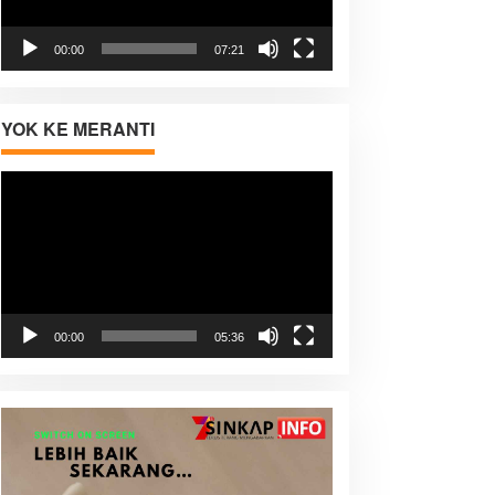
00:00
07:21
YOK KE MERANTI
Pemutar
Video
00:00
05:36