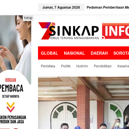
L
e
Jumat, 7 Agustus 2026
Pedoman Pemberitaan Me
w
a
tutup
t
i
k
e
k
o
GLOBAL
NASIONAL
DAERAH
SOROT
n
t
e
Peristiwa
Politik
HuKrim
Pendidikan
Keseha
n