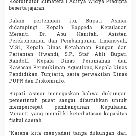
Koordinator Sumatera I Aditya Widya Pradipta
7
beserta jajaran.
u
n
t
Dalam pertemuan itu, Bupati Asmar
u
didampingi Kepala Bappeda Kepulauan
k
Meranti Dr. Abu Hanifah, Asisten
I
Perekonomian dan Pembangunan Irmansyah,
n
M.Si., Kepala Dinas Ketahanan Pangan dan
f
r
Pertanian Ifwandi, S.P., Staf Ahli Bupati
a
Randolf, Kepala Dinas Perumahan dan
s
Kawasan Permukiman Agustiono, Kepala Dinas
t
Pendidikan Tunjiarto, serta perwakilan Dinas
r
u
PUPR dan Diskominfo.
k
t
Bupati Asmar menegaskan bahwa dukungan
u
pemerintah pusat sangat dibutuhkan untuk
r
mempercepat pembangunan Kepulauan
d
a
Meranti yang memiliki keterbatasan kapasitas
n
fiskal daerah.
M
e
“Karena kita menyadari tanpa dukungan dari
r