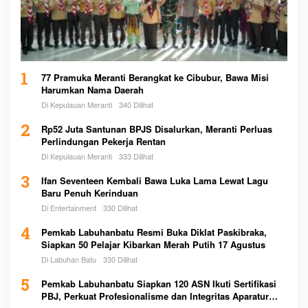
1
77 Pramuka Meranti Berangkat ke Cibubur, Bawa Misi
Harumkan Nama Daerah
Di Kepulauan Meranti
340 Dilihat
2
Rp52 Juta Santunan BPJS Disalurkan, Meranti Perluas
Perlindungan Pekerja Rentan
Di Kepulauan Meranti
333 Dilihat
3
Ifan Seventeen Kembali Bawa Luka Lama Lewat Lagu
Baru Penuh Kerinduan
Di Entertainment
330 Dilihat
4
Pemkab Labuhanbatu Resmi Buka Diklat Paskibraka,
Siapkan 50 Pelajar Kibarkan Merah Putih 17 Agustus
Di Labuhan Batu
330 Dilihat
5
Pemkab Labuhanbatu Siapkan 120 ASN Ikuti Sertifikasi
PBJ, Perkuat Profesionalisme dan Integritas Aparatur