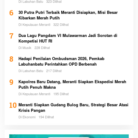
Pemerintah
Di Labuhan Batu
323 Dilihat
6
30 Putra Putri Terbaik Meranti Disiapkan, Misi Besar
Kibarkan Merah Putih
Di Kepulauan Meranti
322 Dilihat
7
Dua Lagu Pangdam VI Mulawarman Jadi Sorotan di
Kompetisi HUT RI
Di Musik
228 Dilihat
8
Hadapi Penilaian Ombudsman 2026, Pemkab
Labuhanbatu Perintahkan OPD Berbenah
Di Labuhan Batu
217 Dilihat
9
Kapolres Baru Datang, Meranti Siapkan Ekspedisi Merah
Putih Penuh Makna
Di Kepulauan Meranti
195 Dilihat
10
Meranti Siapkan Gudang Bulog Baru, Strategi Besar Atasi
Krisis Pangan
Di Ekonomi
194 Dilihat