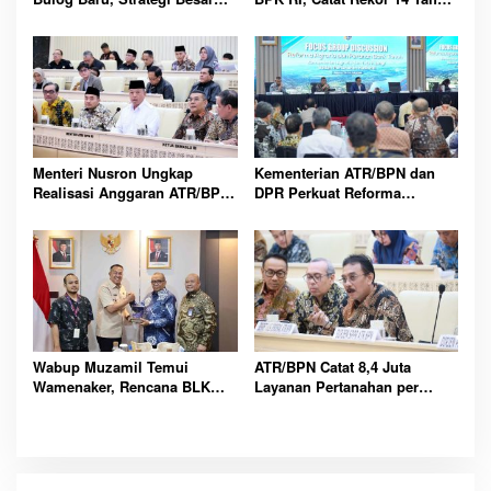
Atasi Krisis Pangan
Berturut-turut Kelola
Keuangan
Menteri Nusron Ungkap
Kementerian ATR/BPN dan
Realisasi Anggaran ATR/BPN
DPR Perkuat Reforma
2025 Tembus 95,73 Persen di
Agraria, Bank Tanah
Hadapan DPR
Disiapkan Dongkrak Ekonomi
Rakyat
Wabup Muzamil Temui
ATR/BPN Catat 8,4 Juta
Wamenaker, Rencana BLK
Layanan Pertanahan per
Meranti Buka Peluang Kerja
Tahun, PNBP Tembus
hingga Malaysia
Triliunan Rupiah Nasional