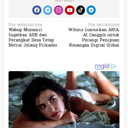
Ikuti Kami
N
Pos sebelumnya
Pos berikutnya
Wabup Muzamil
Wibmo Luncurkan ARIA,
a
Ingatkan ASN dan
AI Canggih untuk
v
Perangkat Desa Tetap
Perangi Penipuan
Netral Jelang Pilkades
Keuangan Digital Global
i
g
a
s
i
p
o
s