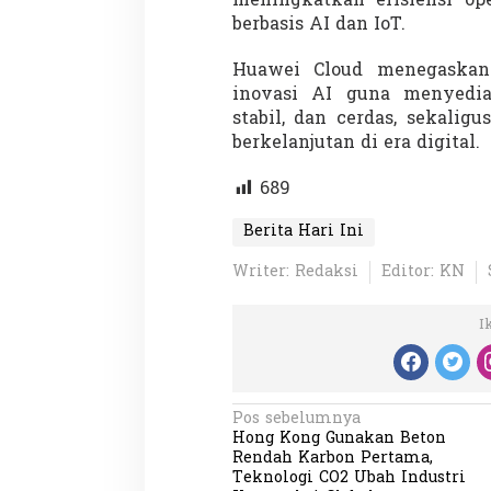
meningkatkan efisiensi op
berbasis AI dan IoT.
Huawei Cloud menegaskan 
inovasi AI guna menyedi
stabil, dan cerdas, sekali
berkelanjutan di era digital.
Partisipasi Pemu
689
Pelayanan Sukarel
Diadakan di Nanji
Di GLOBAL, VIDEO
|
18 
Berita Hari Ini
Writer: Redaksi
Editor: KN
I
N
Pos sebelumnya
Hong Kong Gunakan Beton
a
Rendah Karbon Pertama,
v
Teknologi CO2 Ubah Industri