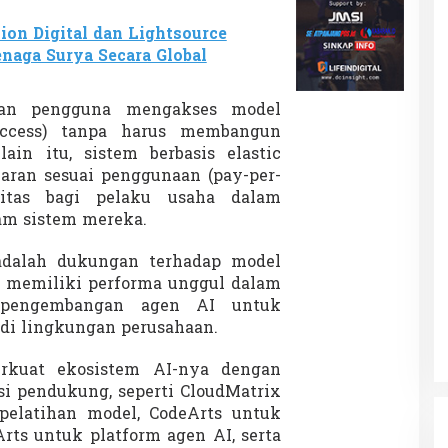
ion Digital dan Lightsource
naga Surya Secara Global
an pengguna mengakses model
 access) tanpa harus membangun
lain itu, sistem berbasis elastic
ran sesuai penggunaan (pay-per-
litas bagi pelaku usaha dalam
am sistem mereka.
adalah dukungan terhadap model
m memiliki performa unggul dalam
pengembangan agen AI untuk
di lingkungan perusahaan.
rkuat ekosistem AI-nya dengan
si pendukung, seperti CloudMatrix
pelatihan model, CodeArts untuk
ts untuk platform agen AI, serta