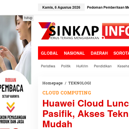
L
e
Kamis, 6 Agustus 2026
Pedoman Pemberitaan Me
w
a
tutup
t
i
k
e
k
o
GLOBAL
NASIONAL
DAERAH
SOROT
n
t
e
Peristiwa
Politik
HuKrim
Pendidikan
Keseha
n
Homepage
/
TEKNOLOGI
H
u
CLOUD COMPUTING
a
Huawei Cloud Lunc
w
e
Pasifik, Akses Tek
i
C
Mudah
l
o