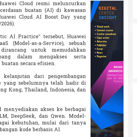
Huawei Cloud
resmi meluncurkan
ecerdasan buatan (AI) di kawasan
Huawei Cloud AI Boost Day yang
/2026).
ic AI Practice” tersebut, Huawei
S (Model-as-a-Service), sebuah
 dirancang untuk memudahkan
bang dalam mengakses serta
buatan secara efisien.
 kelanjutan dari pengembangan
 yang sebelumnya telah hadir di
ng Kong, Thailand, Indonesia, dan
d menyediakan akses ke berbagai
GLM, DeepSeek, dan Qwen. Model-
gai kebutuhan, mulai dari tanya
angan kode berbasis AI.