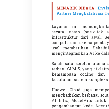
h
K
MENARIK DIBACA:
Envis
i
Partner Mengkatalisasi Te
n
i
L
Layanan ini memungkink
e
secara instan (one-click
b
i
infrastruktur dari awal. Se
h
compute dan skema pembaya
M
use) memberikan fleksibi
u
mengintegrasikan AI ke dal
d
a
h
Salah satu sorotan utama 
terbaru GLM-5, yang diklai
kemampuan coding dan 
kebutuhan sistem kompleks 
Huawei Cloud juga mempe
menghadirkan berbagai solu
AI Infra, ModelArts untuk 
pengembangan kode, AgentAr