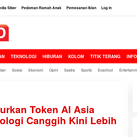
dia Siber
Pedoman Ramah Anak
Pemesanan Iklan
Log in
AN
TEKNOLOGI
HIBURAN
KOLOM
TITIK TERANG
INF
tan
Sosial
Ekonomi
Opini
Sastra
Sports
Exschool
Entertain
urkan Token AI Asia
nologi Canggih Kini Lebih