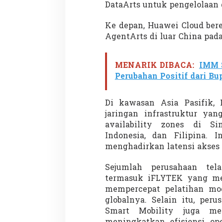
DataArts untuk pengelolaan 
Ke depan, Huawei Cloud ber
AgentArts di luar China pad
Penembakan Tragis
Utah: Pelaku Sen
Masih Buron
Di GLOBAL, SOROTAN
|
MENARIK DIBACA:
IMM 
Perubahan Positif dari Bu
Di kawasan Asia Pasifik,
jaringan infrastruktur ya
availability zones di Si
Indonesia, dan Filipina. 
menghadirkan latensi akses 
Sejumlah perusahaan tel
termasuk
iFLYTEK
yang me
mempercepat pelatihan mod
globalnya. Selain itu, per
Smart Mobility
juga meng