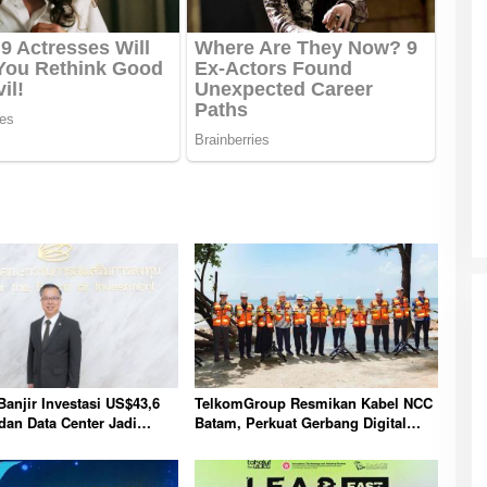
Banjir Investasi US$43,6
TelkomGroup Resmikan Kabel NCC
 dan Data Center Jadi
Batam, Perkuat Gerbang Digital
k Ekonomi Baru Nasional
Indonesia Menuju Pasar Global
Lebih Kompetitif