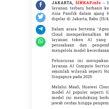
i
JAKARTA,
SINKAP.info
–
f
layanan terbaru berbasis k
i
Asia Pasifik dalam ajang 
k
digelar di Jakarta, Rabu (15/4
,
A
k
Dalam acara bertema “Agent
s
Cloud memperkenalkan Maa
e
layanan token AI yang
s
perusahaan dan pengem
T
e
mengelola model kecerdasan 
k
n
Peluncuran ini merupakan
o
layanan AI Compute Service
l
sejumlah wilayah seperti Ho
o
g
Singapura pada 2025.
i
C
Melalui MaaS, Huawei Clou
a
model AI populer seperti 
n
model ini mendukung berba
g
g
jawab cerdas hingga pengemb
i