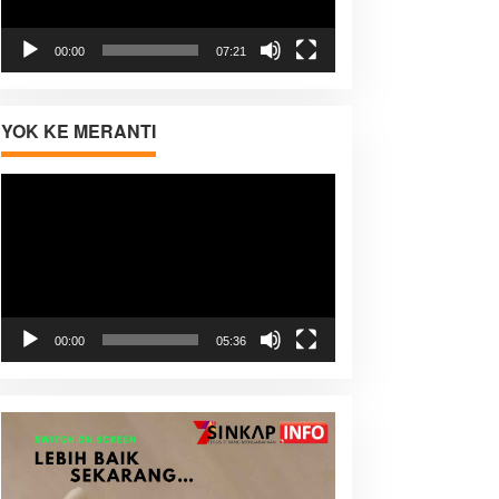
00:00
07:21
YOK KE MERANTI
Pemutar
Video
00:00
05:36