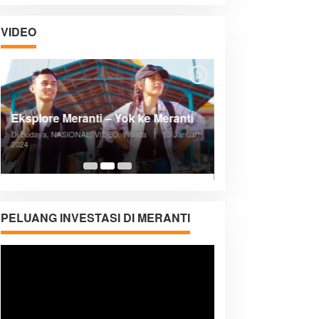
VIDEO
Posyandu Melayani Semua Siklus
Hidup
Di ADVERTORIAL, Kesehatan, VIDEO
|
27
Desember 2023
05:08
PELUANG INVESTASI DI MERANTI
Pemutar
Video