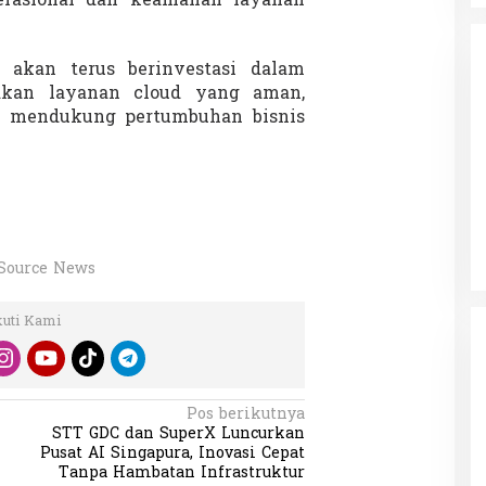
erasional dan keamanan layanan
akan terus berinvestasi dalam
akan layanan cloud yang aman,
gus mendukung pertumbuhan bisnis
da dalam
Eksplore Meranti – Yok ke Meranti
a Internasional
Di Budaya, NASIONAL, VIDEO, Wisata
|
13 Januari
ng
Januari 2024
2024
Source News
kuti Kami
Pos berikutnya
STT GDC dan SuperX Luncurkan
Pusat AI Singapura, Inovasi Cepat
Tanpa Hambatan Infrastruktur