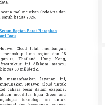
data.
encana meluncurkan CodeArts dan
a paruh kedua 2026.
 Charlie Kirk di
Demonstrasi Gen-Z Guncang
apan Jarak Jauh
Nepal, PM Mundur Mendadak
Setelah Gedung Parlemen Dibakar
12 September 2025
Di GLOBAL, SOROTAN
|
12 September 2025
Seram Bagian Barat Harapkan
pati Baru
 Huawei Cloud telah membangun
ng mencakup lima region dan 18
ngapura, Thailand, Hong Kong,
Infrastruktur ini diklaim mampu
hingga 50 milidetik.
ah memanfaatkan layanan ini,
nggunakan Huawei Cloud untuk
el bahasa besar dalam ekspansi
usahaan mobilitas hijau
Green and
adopsi teknologi ini untuk