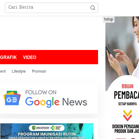
tutup
OGRAFIK
VIDEO
ment
Lifestyle
Promosi