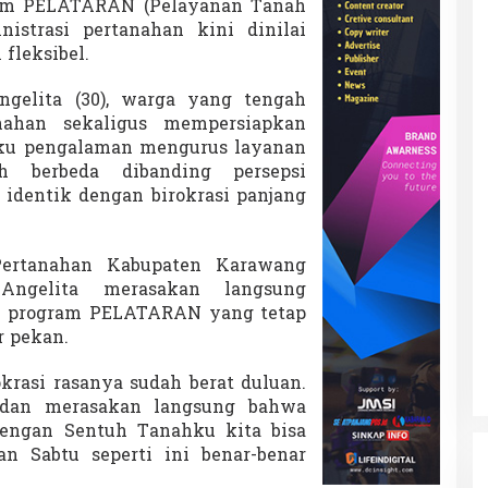
am PELATARAN (Pelayanan Tanah
istrasi pertanahan kini dinilai
 fleksibel.
ngelita (30), warga yang tengah
ahan sekaligus mempersiapkan
ku pengalaman mengurus layanan
h berbeda dibanding persepsi
 identik dengan birokrasi panjang
Pertanahan Kabupaten Karawang
 Angelita merasakan langsung
i program PELATARAN yang tetap
 pekan.
okrasi rasanya sudah berat duluan.
r dan merasakan langsung bahwa
Dengan Sentuh Tanahku kita bisa
an Sabtu seperti ini benar-benar