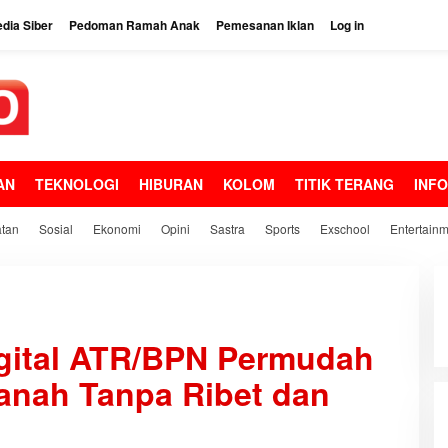
dia Siber
Pedoman Ramah Anak
Pemesanan Iklan
Log in
AN
TEKNOLOGI
HIBURAN
KOLOM
TITIK TERANG
INF
tan
Sosial
Ekonomi
Opini
Sastra
Sports
Exschool
Entertain
gital ATR/BPN Permudah
Tanah Tanpa Ribet dan