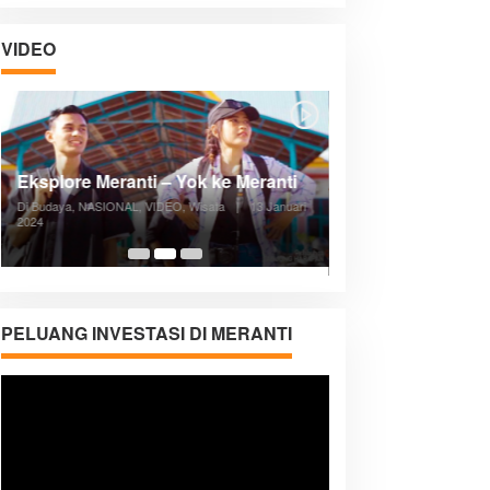
VIDEO
Posyandu Melayani Semua Siklus
Hidup
Di ADVERTORIAL, Kesehatan, VIDEO
|
27
Desember 2023
05:08
PELUANG INVESTASI DI MERANTI
Pemutar
Video