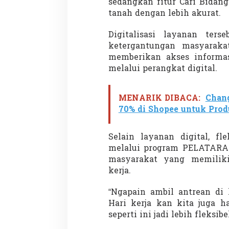
sedangkan fitur Cari Bidan
tanah dengan lebih akurat.
Digitalisasi layanan ter
ketergantungan masyaraka
memberikan akses informas
melalui perangkat digital.
Partisipasi Pemu
Pelayanan Sukarel
MENARIK DIBACA:
Chan
Diadakan di Nanji
Di GLOBAL, VIDEO
|
18 
70% di Shopee untuk Prod
Selain layanan digital, fl
melalui program PELATARAN
masyarakat yang memiliki
kerja.
“Ngapain ambil antrean di 
Hari kerja kan kita juga h
seperti ini jadi lebih fleksibe