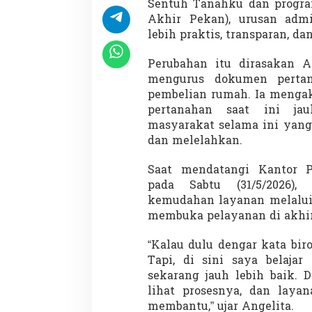
Sentuh Tanahku dan progr
p
a
Akhir Pekan), urusan admin
R
lebih praktis, transparan, dan
i
b
Perubahan itu dirasakan A
e
mengurus dokumen pertan
t
d
pembelian rumah. Ia menga
a
pertanahan saat ini jau
n
masyarakat selama ini yang
A
dan melelahkan.
n
t
r
Saat mendatangi Kantor 
e
pada Sabtu (31/5/2026),
a
kemudahan layanan melalu
n
membuka pelayanan di akhir
P
a
n
“Kalau dulu dengar kata bir
j
Tapi, di sini saya belaja
a
sekarang jauh lebih baik. 
n
lihat prosesnya, dan layan
g
membantu,” ujar Angelita.