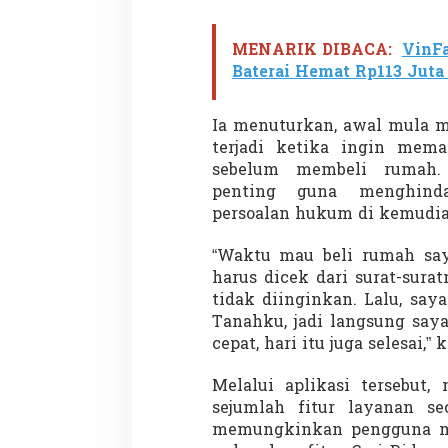
MENARIK DIBACA:
VinF
Baterai Hemat Rp113 Juta
Penembakan Tragis
Utah: Pelaku Sen
Masih Buron
Ia menuturkan, awal mula m
Di GLOBAL, SOROTAN
|
terjadi ketika ingin mema
sebelum membeli rumah. 
penting guna menghind
persoalan hukum di kemudia
“Waktu mau beli rumah say
harus dicek dari surat-sura
tidak diinginkan. Lalu, sa
Tanahku, jadi langsung say
cepat, hari itu juga selesai,” 
Melalui aplikasi tersebut
sejumlah fitur layanan sec
memungkinkan pengguna me