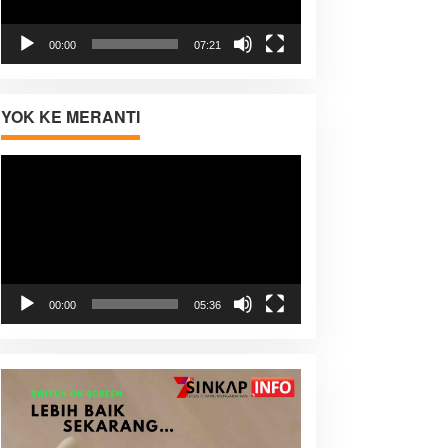
00:00
07:21
YOK KE MERANTI
Pemutar
Video
00:00
05:36