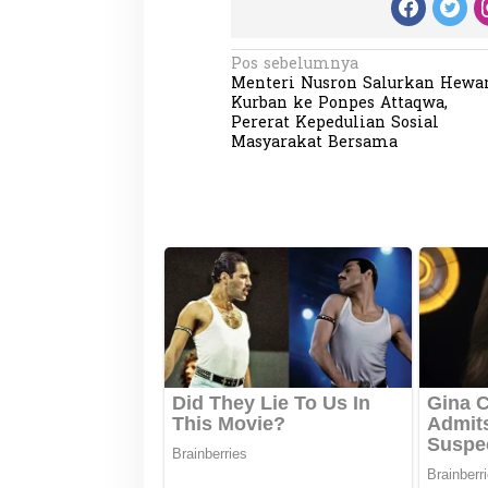
N
Pos sebelumnya
Menteri Nusron Salurkan Hewa
a
Kurban ke Ponpes Attaqwa,
v
Pererat Kepedulian Sosial
Masyarakat Bersama
i
g
a
s
i
p
o
s