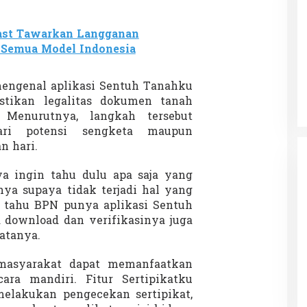
ast Tawarkan Langganan
 Semua Model Indonesia
 Charlie Kirk di
Demonstrasi Gen-Z Guncang
apan Jarak Jauh
Nepal, PM Mundur Mendadak
Setelah Gedung Parlemen Dibakar
engenal aplikasi Sentuh Tanahku
12 September 2025
Di GLOBAL, SOROTAN
|
12 September 2025
stikan legalitas dokumen tanah
Menurutnya, langkah tersebut
ari potensi sengketa maupun
n hari.
a ingin tahu dulu apa saja yang
tnya supaya tidak terjadi hal yang
ya tahu BPN punya aplikasi Sentuh
a download dan verifikasinya juga
katanya.
, masyarakat dapat memanfaatkan
ara mandiri. Fitur Sertipikatku
lakukan pengecekan sertipikat,