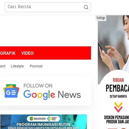
tutup
OGRAFIK
VIDEO
ment
Lifestyle
Promosi