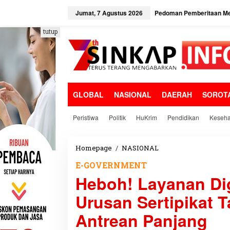
L
e
Jumat, 7 Agustus 2026
Pedoman Pemberitaan Me
w
a
tutup
t
i
k
e
k
o
GLOBAL
NASIONAL
DAERAH
SOROT
n
t
e
Peristiwa
Politik
HuKrim
Pendidikan
Keseha
n
Homepage
/
NASIONAL
H
e
E-GOVERNMENT
b
Heboh! Layanan Di
o
h
Urusan Sertipikat 
!
L
Antrean Panjang
a
y