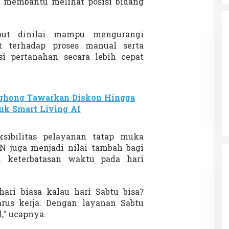
g membantu melihat posisi bidang
sebut dinilai mampu mengurangi
t terhadap proses manual serta
i pertanahan secara lebih cepat
da dalam
Eksplore Meranti – Yok ke Meranti
a Internasional
Di Budaya, NASIONAL, VIDEO, Wisata
|
13 Januari
ghong Tawarkan Diskon Hingga
ng
Januari 2024
2024
uk Smart Living AI
eksibilitas pelayanan tatap muka
 juga menjadi nilai tambah bagi
 keterbatasan waktu pada hari
hari biasa kalau hari Sabtu bisa?
arus kerja. Dengan layanan Sabtu
l,” ucapnya.