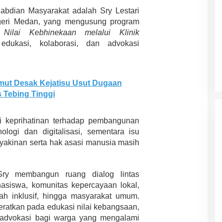
ngabdian Masyarakat adalah
Sry Lestari
geri Medan
, yang mengusung program
ilai Kebhinekaan melalui Klinik
 Charlie Kirk di
Demonstrasi Gen-Z Guncang
dukasi, kolaborasi, dan advokasi
apan Jarak Jauh
Nepal, PM Mundur Mendadak
Setelah Gedung Parlemen Dibakar
12 September 2025
Di GLOBAL, SOROTAN
|
12 September 2025
mut Desak Kejatisu Usut Dugaan
s Tebing Tinggi
ri keprihatinan terhadap pembangunan
logi dan digitalisasi, sementara isu
akinan serta hak asasi manusia masih
 Sry membangun ruang dialog lintas
asiswa, komunitas kepercayaan lokal,
h inklusif, hingga masyarakat umum.
beratkan pada edukasi nilai kebangsaan,
 advokasi bagi warga yang mengalami