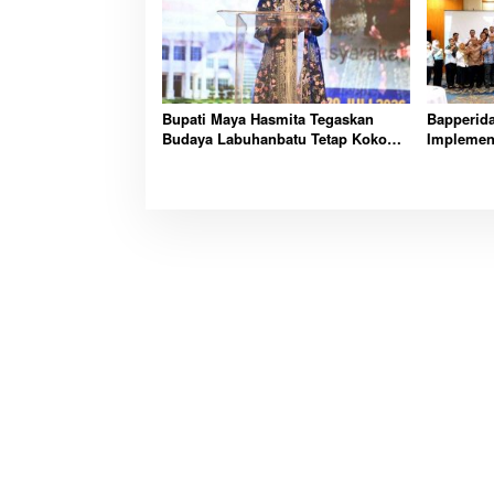
Bupati Maya Hasmita Tegaskan
Bapperid
Budaya Labuhanbatu Tetap Kokoh
Implemen
Hadapi Arus Modernisasi di PRSU
Rendah K
PRKBI