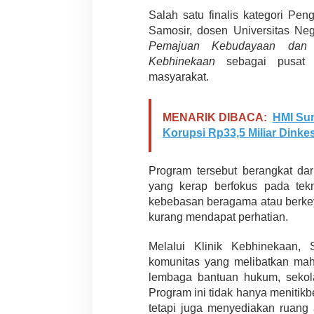
Salah satu finalis kategori Pe
Samosir
, dosen
Universitas Ne
Pemajuan Kebudayaan dan N
Penembakan Tragis
Kebhinekaan
sebagai pusat e
Utah: Pelaku Sen
masyarakat.
Masih Buron
Di GLOBAL, SOROTAN
|
MENARIK DIBACA:
HMI Su
Korupsi Rp33,5 Miliar Dinke
Program tersebut berangkat da
yang kerap berfokus pada tekno
kebebasan beragama atau berkey
kurang mendapat perhatian.
Melalui Klinik Kebhinekaan,
komunitas yang melibatkan mah
lembaga bantuan hukum, sekola
Program ini tidak hanya menitik
tetapi juga menyediakan ruang