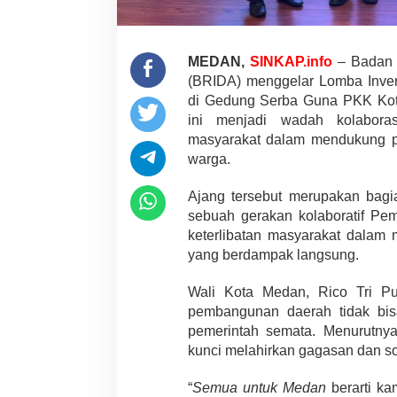
MEDAN,
SINKAP.info
–
Badan 
(BRIDA) menggelar Lomba Inven
di Gedung Serba Guna PKK
Ko
ini menjadi wadah kolabora
masyarakat dalam mendukung pe
warga.
Ajang tersebut merupakan bag
sebuah gerakan kolaboratif Pe
keterlibatan masyarakat dalam 
yang berdampak langsung.
Wali Kota Medan,
Rico Tri P
pembangunan daerah tidak bisa 
pemerintah semata. Menurutnya
kunci melahirkan gagasan dan sol
“
Semua untuk Medan
berarti ka