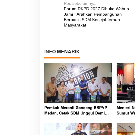
N
Pos sebelumnya
Forum RKPD 2027 Dibuka Wabup
a
Jamri, Arahkan Pembangunan
v
Berbasis SDM Kesejahteraan
Masyarakat
i
g
a
INFO MENARIK
s
i
p
o
s
Pemkab Meranti Gandeng BBPVP
Menteri 
Medan, Cetak SDM Unggul Demi
Sumut Wa
Perluas Peluang Kerja Masyarakat
Masyaraka
Lagi