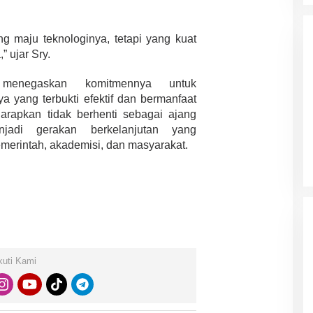
 maju teknologinya, tetapi yang kuat
 ujar Sry.
menegaskan komitmennya untuk
 yang terbukti efektif dan bermanfaat
da dalam
Eksplore Meranti – Yok ke Meranti
arapkan tidak berhenti sebagai ajang
a Internasional
jadi gerakan berkelanjutan yang
Di Budaya, NASIONAL, VIDEO, Wisata
|
13 Januari
ng
Januari 2024
2024
merintah, akademisi, dan masyarakat.
kuti Kami