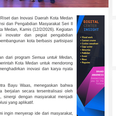
t
o
r
W
Riset dan Inovasi Daerah Kota Medan
a
si dan Pengabdian Masyarakat Seri II
r
ta Medan
, Kamis (12/2/2026). Kegiatan
g
a
si inovator dan pegiat pengabdian
D
mbangunan kota berbasis partisipasi
o
r
o
ian dari program
Semua untuk Medan
,
n
g
merintah Kota Medan untuk mendorong
P
menghadirkan inovasi dan karya nyata
e
m
b
utra Bayu Waas
, menegaskan bahwa
a
n
berjalan secara tersentralisasi oleh
g
, sinergi dengan masyarakat menjadi
u
usi yang aplikatif.
n
a
mi ingin menyerap ide dari masyarakat,
n