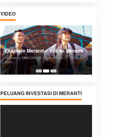
VIDEO
Posyandu Melayani Semua Siklus
Hidup
Di ADVERTORIAL, Kesehatan, VIDEO
|
27
Desember 2023
05:08
PELUANG INVESTASI DI MERANTI
Pemutar
Video