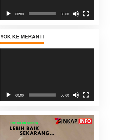
00:00
00:00
YOK KE MERANTI
Pemutar
Video
00:00
00:00