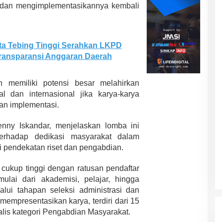
K
 dan mengimplementasikannya kembali
o
t
a
B
ta Tebing Tinggi Serahkan LKPD
e
ransparansi Anggaran Daerah
r
k
e
 memiliki potensi besar melahirkan
l
a
al dan internasional jika karya-karya
n
gan implementasi.
j
u
enny Iskandar
, menjelaskan lomba ini
t
terhadap dedikasi masyarakat dalam
a
n
 pendekatan riset dan pengabdian.
N
y
cukup tinggi dengan ratusan pendaftar
a
mulai dari akademisi, pelajar, hingga
t
lui tahapan seleksi administrasi dan
a
g mempresentasikan karya, terdiri dari 15
inalis kategori Pengabdian Masyarakat.