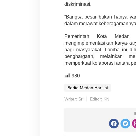
diskriminasi.
“Bangsa besar bukan hanya yang
dalam merawat keberagamannya,”
Pemerintah Kota Medan 
mengimplementasikan karya-karya
Partisipasi Pemu
bagi masyarakat. Lomba ini dih
Pelayanan Sukarel
penghargaan, melainkan men
Diadakan di Nanji
Di GLOBAL, VIDEO
|
18 
memperkuat kolaborasi antara pe
980
Berita Medan Hari ini
Writer: Sri
Editor: KN
I