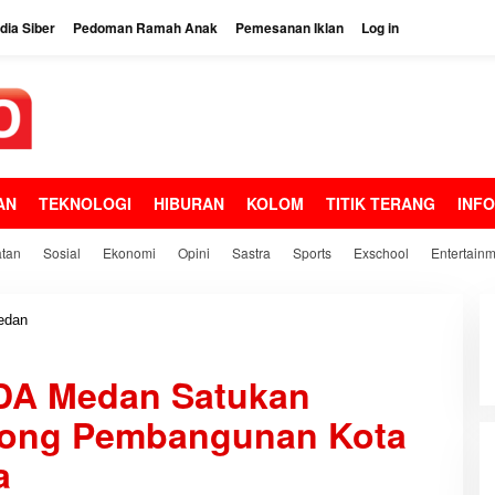
ia Siber
Pedoman Ramah Anak
Pemesanan Iklan
Log in
AN
TEKNOLOGI
HIBURAN
KOLOM
TITIK TERANG
INF
tan
Sosial
Ekonomi
Opini
Sastra
Sports
Exschool
Entertain
edan
L
o
m
DA Medan Satukan
b
a
rong Pembangunan Kota
I
n
a
v
e