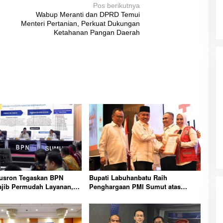
Pos berikutnya
Wabup Meranti dan DPRD Temui
Menteri Pertanian, Perkuat Dukungan
Ketahanan Pangan Daerah
Nusron Tegaskan BPN
Bupati Labuhanbatu Raih
jib Permudah Layanan,
Penghargaan PMI Sumut atas
t Tak Boleh Dipersulit
Kontribusi Penanganan Bencana
dan Kemanusiaan Bersama