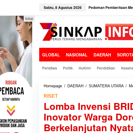
L
Sabtu, 8 Agustus 2026
Pedoman Pemberitaan Med
e
w
a
tutup
t
i
k
e
k
o
GLOBAL
NASIONAL
DAERAH
SOROT
n
t
e
Peristiwa
Politik
HuKrim
Pendidikan
Keseha
n
Homepage
/
DAERAH
/
SUMATERA UTARA
/
M
RISET
Lomba Invensi BRI
Inovator Warga Do
Berkelanjutan Nyat