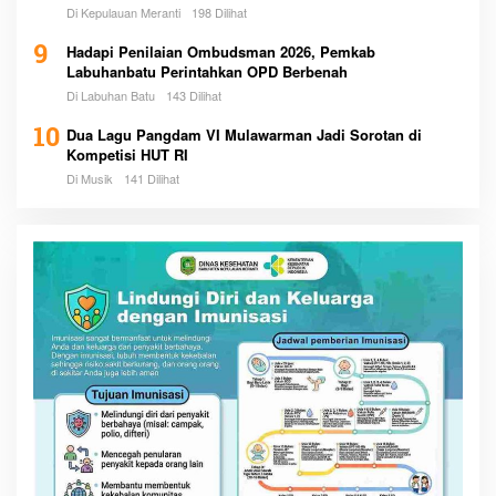
Di Kepulauan Meranti
198 Dilihat
9
Hadapi Penilaian Ombudsman 2026, Pemkab
Labuhanbatu Perintahkan OPD Berbenah
Di Labuhan Batu
143 Dilihat
10
Dua Lagu Pangdam VI Mulawarman Jadi Sorotan di
Kompetisi HUT RI
Di Musik
141 Dilihat