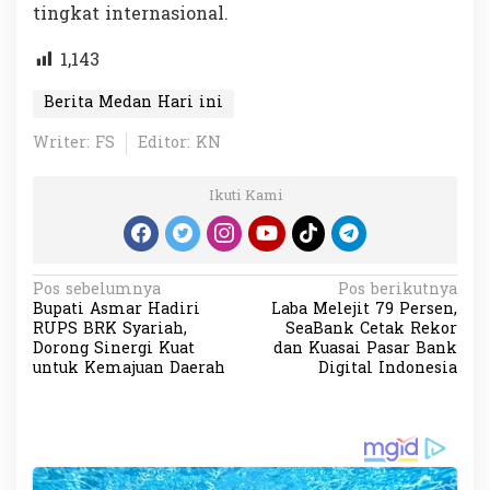
tingkat internasional.
1,143
Berita Medan Hari ini
Writer: FS
Editor: KN
Ikuti Kami
N
Pos sebelumnya
Pos berikutnya
Bupati Asmar Hadiri
Laba Melejit 79 Persen,
a
RUPS BRK Syariah,
SeaBank Cetak Rekor
v
Dorong Sinergi Kuat
dan Kuasai Pasar Bank
untuk Kemajuan Daerah
Digital Indonesia
i
g
a
s