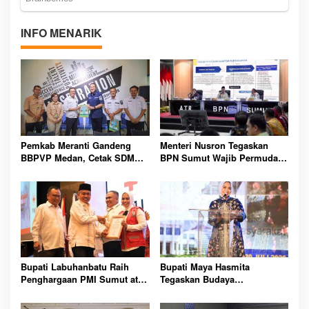
INFO MENARIK
Pemkab Meranti Gandeng
Menteri Nusron Tegaskan
BBPVP Medan, Cetak SDM
BPN Sumut Wajib Permudah
Unggul Demi Perluas
Layanan, Masyarakat Tak
Peluang Kerja Masyarakat
Boleh Dipersulit Lagi
Bupati Labuhanbatu Raih
Bupati Maya Hasmita
Penghargaan PMI Sumut atas
Tegaskan Budaya
Kontribusi Penanganan
Labuhanbatu Tetap Kokoh
Bencana dan Kemanusiaan
Hadapi Arus Modernisasi di