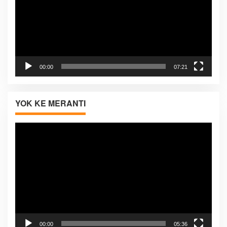
00:00
07:21
YOK KE MERANTI
Pemutar
Video
00:00
05:36