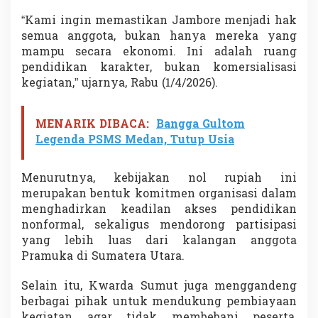
P
“Kami ingin memastikan Jambore menjadi hak
r
a
semua anggota, bukan hanya mereka yang
m
mampu secara ekonomi. Ini adalah ruang
u
pendidikan karakter, bukan komersialisasi
k
kegiatan,” ujarnya, Rabu (1/4/2026).
a
B
i
MENARIK DIBACA:
Bangga Gultom
s
a
Legenda PSMS Medan, Tutup Usia
I
k
u
Menurutnya, kebijakan nol rupiah ini
t
merupakan bentuk komitmen organisasi dalam
T
menghadirkan keadilan akses pendidikan
a
nonformal, sekaligus mendorong partisipasi
n
p
yang lebih luas dari kalangan anggota
a
Pramuka di Sumatera Utara.
B
i
Selain itu, Kwarda Sumut juga menggandeng
a
berbagai pihak untuk mendukung pembiayaan
y
a
kegiatan agar tidak membebani peserta,