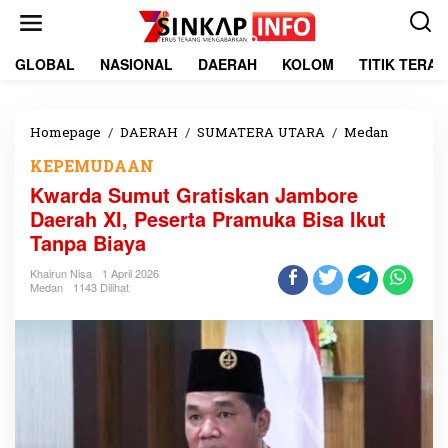
L
e
w
a
GLOBAL
NASIONAL
DAERAH
KOLOM
TITIK TERA
t
i
k
e
Homepage
/
DAERAH
/
SUMATERA UTARA
/
Medan
K
k
w
KEPEMUDAAN
o
a
n
r
Kwarda Sumut Gratiskan Jambore
t
d
Daerah XI, Peserta Pramuka Bisa Ikut
e
a
Tanpa Biaya
n
S
u
Khairun Nisa
1 April 2026
m
Medan
1143 Dilihat
u
t
G
r
a
t
i
s
k