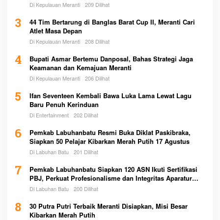
Di Kepulauan Meranti
209 Dilihat
3
44 Tim Bertarung di Banglas Barat Cup II, Meranti Cari
Atlet Masa Depan
Di Kepulauan Meranti
208 Dilihat
4
Bupati Asmar Bertemu Danposal, Bahas Strategi Jaga
Keamanan dan Kemajuan Meranti
Di Kepulauan Meranti
206 Dilihat
5
Ifan Seventeen Kembali Bawa Luka Lama Lewat Lagu
Baru Penuh Kerinduan
Di Entertainment
202 Dilihat
6
Pemkab Labuhanbatu Resmi Buka Diklat Paskibraka,
Siapkan 50 Pelajar Kibarkan Merah Putih 17 Agustus
Di Labuhan Batu
201 Dilihat
7
Pemkab Labuhanbatu Siapkan 120 ASN Ikuti Sertifikasi
PBJ, Perkuat Profesionalisme dan Integritas Aparatur
Pemerintah
Di Labuhan Batu
200 Dilihat
8
30 Putra Putri Terbaik Meranti Disiapkan, Misi Besar
Kibarkan Merah Putih