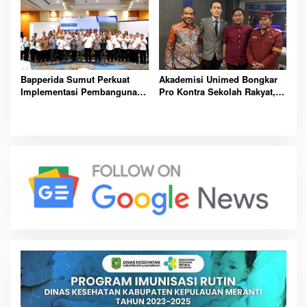
Bersama
PRSU
Bapperida Sumut Perkuat
Akademisi Unimed Bongkar
Implementasi Pembangunan
Pro Kontra Sekolah Rakyat,
Rendah Karbon Lewat
Ungkap Tantangan Besar
Lokakarya PRKBI
Pendidikan Nasional Masa
Depan