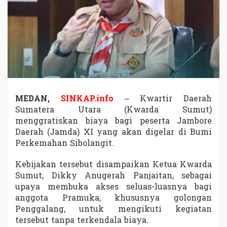
a
n
J
a
m
b
o
r
e
D
a
MEDAN,
SINKAP.info
–
Kwartir Daerah
e
Sumatera Utara
(Kwarda Sumut)
r
menggratiskan biaya bagi peserta Jambore
a
Daerah (Jamda) XI yang akan digelar di
Bumi
h
X
Perkemahan Sibolangit
.
I
,
Kebijakan tersebut disampaikan Ketua Kwarda
P
Sumut, Dikky Anugerah Panjaitan, sebagai
e
upaya membuka akses seluas-luasnya bagi
s
e
anggota Pramuka, khususnya golongan
r
Penggalang, untuk mengikuti kegiatan
t
tersebut tanpa terkendala biaya.
a