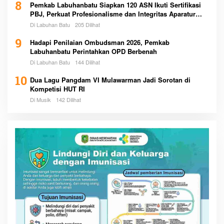
8
Pemkab Labuhanbatu Siapkan 120 ASN Ikuti Sertifikasi
PBJ, Perkuat Profesionalisme dan Integritas Aparatur
Pemerintah
Di Labuhan Batu
205 Dilihat
9
Hadapi Penilaian Ombudsman 2026, Pemkab
Labuhanbatu Perintahkan OPD Berbenah
Di Labuhan Batu
144 Dilihat
10
Dua Lagu Pangdam VI Mulawarman Jadi Sorotan di
Kompetisi HUT RI
Di Musik
142 Dilihat