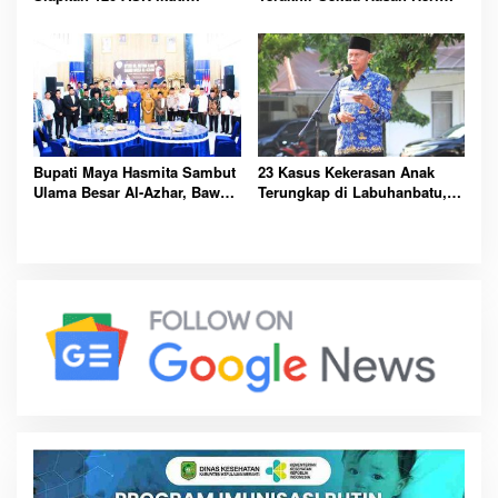
Sertifikasi PBJ, Perkuat
Rambe Jelang Purna Bakti
Profesionalisme dan
Resmi
Integritas Aparatur
Pemerintah
Bupati Maya Hasmita Sambut
23 Kasus Kekerasan Anak
Ulama Besar Al-Azhar, Bawa
Terungkap di Labuhanbatu,
Berkah untuk Masyarakat
Pemkab Serukan
Labuhanbatu Hari Ini
Perlindungan Dimulai dari
Rumah