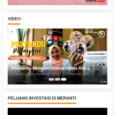
VIDEO
Posyandu Melayani Semua Siklus Hidup
Di ADVERTORIAL, Kesehatan, VIDEO
|
27 Desember 2023
05:08
PELUANG INVESTASI DI MERANTI
Pemutar
Video