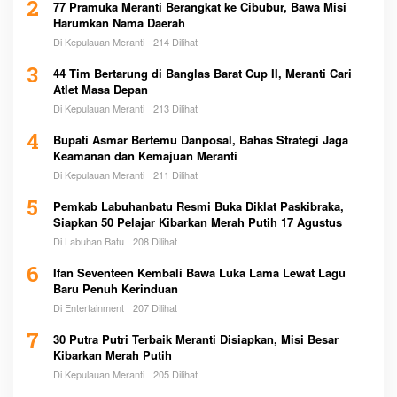
2
77 Pramuka Meranti Berangkat ke Cibubur, Bawa Misi
Harumkan Nama Daerah
Di Kepulauan Meranti
214 Dilihat
3
44 Tim Bertarung di Banglas Barat Cup II, Meranti Cari
Atlet Masa Depan
Di Kepulauan Meranti
213 Dilihat
4
Bupati Asmar Bertemu Danposal, Bahas Strategi Jaga
Keamanan dan Kemajuan Meranti
Di Kepulauan Meranti
211 Dilihat
5
Pemkab Labuhanbatu Resmi Buka Diklat Paskibraka,
Siapkan 50 Pelajar Kibarkan Merah Putih 17 Agustus
Di Labuhan Batu
208 Dilihat
6
Ifan Seventeen Kembali Bawa Luka Lama Lewat Lagu
Baru Penuh Kerinduan
Di Entertainment
207 Dilihat
7
30 Putra Putri Terbaik Meranti Disiapkan, Misi Besar
Kibarkan Merah Putih
Di Kepulauan Meranti
205 Dilihat