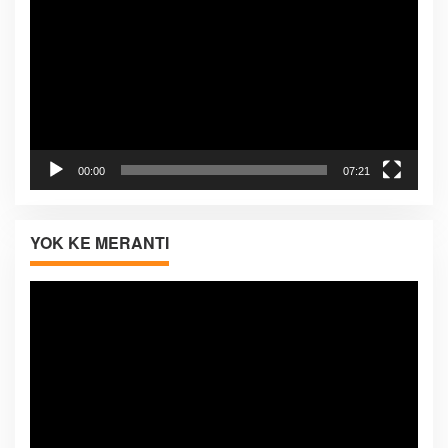
00:00
07:21
YOK KE MERANTI
Pemutar
Video