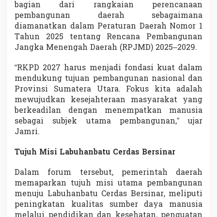
bagian dari rangkaian perencanaan
n
g
pembangunan daerah sebagaimana
u
diamanatkan dalam Peraturan Daerah Nomor 1
n
Tahun 2025 tentang Rencana Pembangunan
a
Jangka Menengah Daerah (RPJMD) 2025–2029.
n
B
e
“RKPD 2027 harus menjadi fondasi kuat dalam
r
mendukung tujuan pembangunan nasional dan
b
Provinsi Sumatera Utara. Fokus kita adalah
a
mewujudkan kesejahteraan masyarakat yang
s
berkeadilan dengan menempatkan manusia
i
s
sebagai subjek utama pembangunan,” ujar
S
Jamri.
D
M
Tujuh Misi Labuhanbatu Cerdas Bersinar
K
e
s
Dalam forum tersebut, pemerintah daerah
e
memaparkan tujuh misi utama pembangunan
j
menuju Labuhanbatu Cerdas Bersinar, meliputi
a
peningkatan kualitas sumber daya manusia
h
melalui pendidikan dan kesehatan, penguatan
t