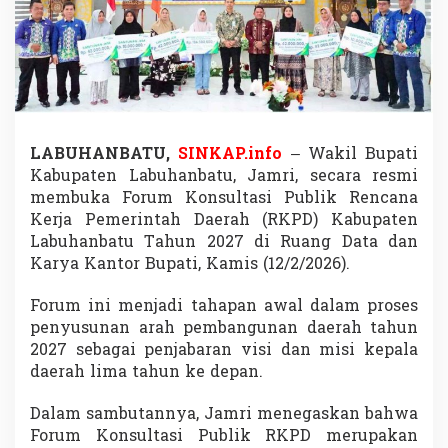
k
a
W
a
b
u
p
J
LABUHANBATU,
SINKAP.info
– Wakil Bupati
a
m
Kabupaten Labuhanbatu
,
Jamri
, secara resmi
r
membuka Forum Konsultasi Publik Rencana
i
Kerja Pemerintah Daerah (RKPD) Kabupaten
,
Labuhanbatu Tahun 2027 di Ruang Data dan
A
r
Karya Kantor Bupati, Kamis (12/2/2026).
a
h
Forum ini menjadi tahapan awal dalam proses
k
penyusunan arah pembangunan daerah tahun
a
2027 sebagai penjabaran visi dan misi kepala
n
P
daerah lima tahun ke depan.
e
m
Dalam sambutannya, Jamri menegaskan bahwa
b
Forum Konsultasi Publik RKPD merupakan
a