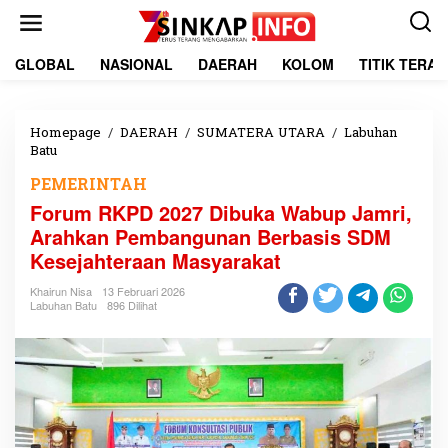
L
e
w
a
GLOBAL
NASIONAL
DAERAH
KOLOM
TITIK TERA
t
i
k
e
Homepage
/
DAERAH
/
SUMATERA UTARA
/
Labuhan
k
Batu
F
o
o
PEMERINTAH
n
r
t
u
Forum RKPD 2027 Dibuka Wabup Jamri,
e
m
Arahkan Pembangunan Berbasis SDM
n
R
Kesejahteraan Masyarakat
K
P
Khairun Nisa
13 Februari 2026
D
Labuhan Batu
896 Dilihat
2
0
2
7
D
i
b
u