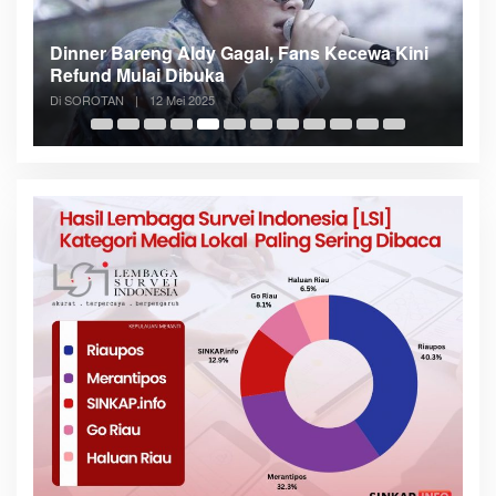
n
Dinner Bareng Aldy Gagal, Fans Kecewa Kini
Me
Refund Mulai Dibuka
B
Di SOROTAN
|
12 Mei 2025
Di