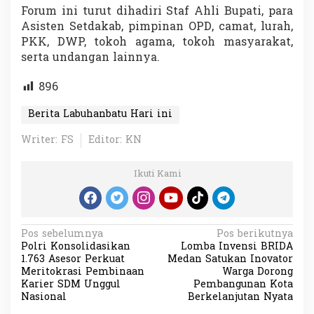
Forum ini turut dihadiri Staf Ahli Bupati, para
Asisten Setdakab, pimpinan OPD, camat, lurah,
PKK, DWP, tokoh agama, tokoh masyarakat,
serta undangan lainnya.
896
Berita Labuhanbatu Hari ini
Writer: FS
Editor: KN
Ikuti Kami
N
Pos sebelumnya
Pos berikutnya
Polri Konsolidasikan
Lomba Invensi BRIDA
a
1.763 Asesor Perkuat
Medan Satukan Inovator
v
Meritokrasi Pembinaan
Warga Dorong
Karier SDM Unggul
Pembangunan Kota
i
Nasional
Berkelanjutan Nyata