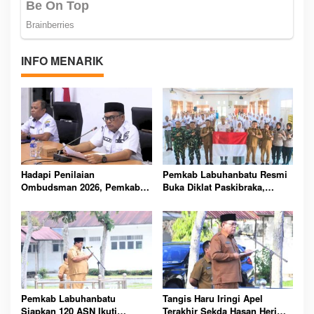
INFO MENARIK
Hadapi Penilaian
Pemkab Labuhanbatu Resmi
Ombudsman 2026, Pemkab
Buka Diklat Paskibraka,
Labuhanbatu Perintahkan
Siapkan 50 Pelajar Kibarkan
OPD Berbenah
Merah Putih 17 Agustus
Pemkab Labuhanbatu
Tangis Haru Iringi Apel
Siapkan 120 ASN Ikuti
Terakhir Sekda Hasan Heri