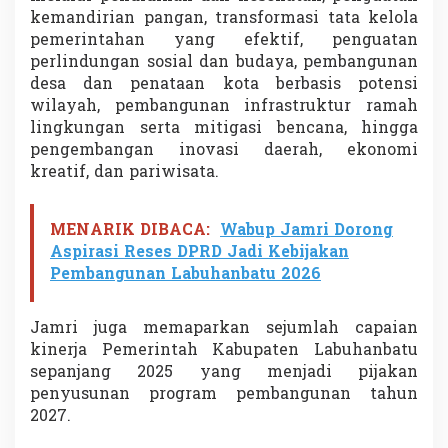
e
kemandirian pangan, transformasi tata kelola
r
pemerintahan yang efektif, penguatan
a
perlindungan sosial dan budaya, pembangunan
a
desa dan penataan kota berbasis potensi
n
M
wilayah, pembangunan infrastruktur ramah
a
lingkungan serta mitigasi bencana, hingga
s
pengembangan inovasi daerah, ekonomi
y
kreatif, dan pariwisata.
a
r
a
MENARIK DIBACA:
Wabup Jamri Dorong
k
a
Aspirasi Reses DPRD Jadi Kebijakan
t
Pembangunan Labuhanbatu 2026
Jamri juga memaparkan sejumlah capaian
kinerja Pemerintah Kabupaten Labuhanbatu
sepanjang 2025 yang menjadi pijakan
penyusunan program pembangunan tahun
2027.