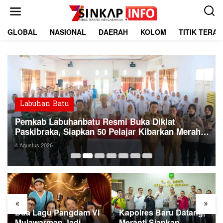
L
e
w
a
GLOBAL
NASIONAL
DAERAH
KOLOM
TITIK TERA
t
i
k
e
k
o
n
t
Labuhan Batu
e
Pemkab Labuhanbatu Resmi Buka Diklat
n
Paskibraka, Siapkan 50 Pelajar Kibarkan Merah
Putih 17 Agustus
4 Agustus 2026
«
»
Dua Lagu Pangdam VI
Kapolres Baru Datang,
Mulawarman Jadi
Meranti Siapkan