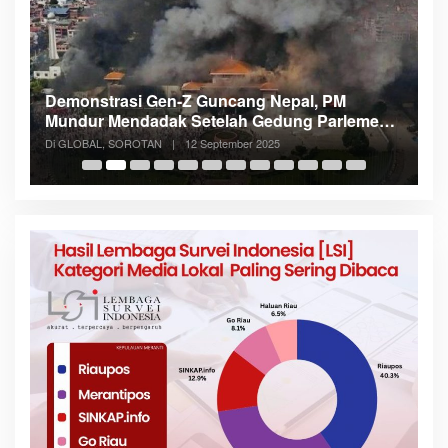
Demonstrasi Gen-Z Guncang Nepal, PM
M
Mundur Mendadak Setelah Gedung Parlemen
K
Dibakar
Di GLOBAL, SOROTAN
|
12 September 2025
Di