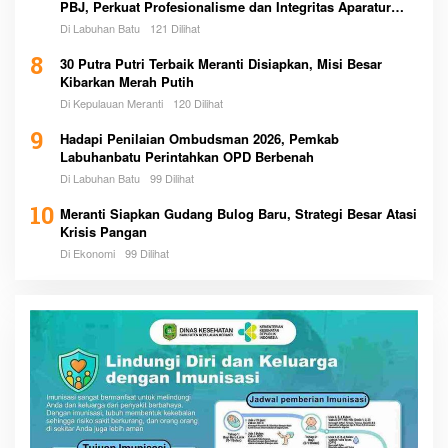
PBJ, Perkuat Profesionalisme dan Integritas Aparatur
Pemerintah
Di Labuhan Batu
121 Dilihat
8
30 Putra Putri Terbaik Meranti Disiapkan, Misi Besar
Kibarkan Merah Putih
Di Kepulauan Meranti
120 Dilihat
9
Hadapi Penilaian Ombudsman 2026, Pemkab
Labuhanbatu Perintahkan OPD Berbenah
Di Labuhan Batu
99 Dilihat
10
Meranti Siapkan Gudang Bulog Baru, Strategi Besar Atasi
Krisis Pangan
Di Ekonomi
99 Dilihat