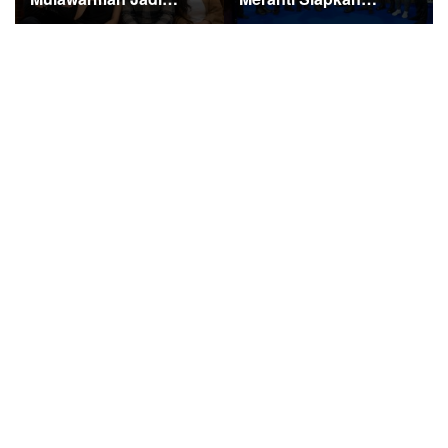
Sorotan di Kompetisi
Ekspedisi Merah Putih
HUT RI
Penuh Makna