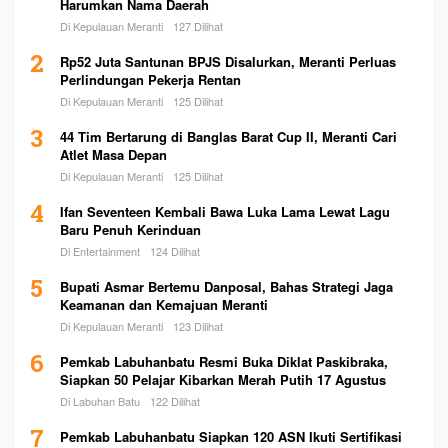
Harumkan Nama Daerah
Di Kepulauan Meranti
127 Dilihat
2
Rp52 Juta Santunan BPJS Disalurkan, Meranti Perluas
Perlindungan Pekerja Rentan
Di Kepulauan Meranti
125 Dilihat
3
44 Tim Bertarung di Banglas Barat Cup II, Meranti Cari
Atlet Masa Depan
Di Kepulauan Meranti
125 Dilihat
4
Ifan Seventeen Kembali Bawa Luka Lama Lewat Lagu
Baru Penuh Kerinduan
Di Entertainment
124 Dilihat
5
Bupati Asmar Bertemu Danposal, Bahas Strategi Jaga
Keamanan dan Kemajuan Meranti
Di Kepulauan Meranti
123 Dilihat
6
Pemkab Labuhanbatu Resmi Buka Diklat Paskibraka,
Siapkan 50 Pelajar Kibarkan Merah Putih 17 Agustus
Di Labuhan Batu
122 Dilihat
7
Pemkab Labuhanbatu Siapkan 120 ASN Ikuti Sertifikasi