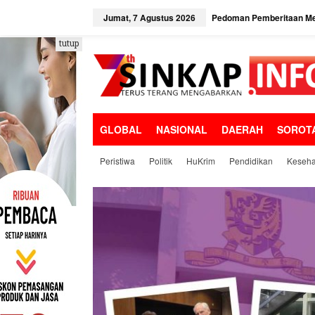
L
e
Jumat, 7 Agustus 2026
Pedoman Pemberitaan Me
w
a
tutup
t
i
k
e
k
o
GLOBAL
NASIONAL
DAERAH
SOROT
n
t
e
Peristiwa
Politik
HuKrim
Pendidikan
Keseha
n