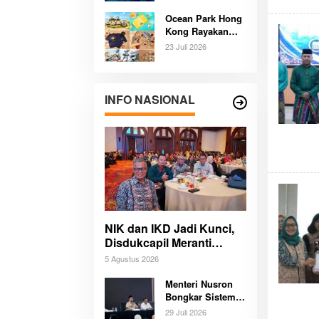
Pengalaman
Ocean Park Hong
Budaya dan Alam
Kong Rayakan
Tak Terlupakan
Ulang Tahun
Bersama
23 Juli 2026
Panda,
Pengunjung
Berpeluang Bawa
Pulang Mobil
INFO NASIONAL
Listrik Mewah
NIK dan IKD Jadi Kunci,
Disdukcapil Meranti
Percepat Revolusi
5 Agustus 2026
Layanan Digital
Menteri Nusron
Bongkar Sistem
Karier Baru
29 Juli 2026