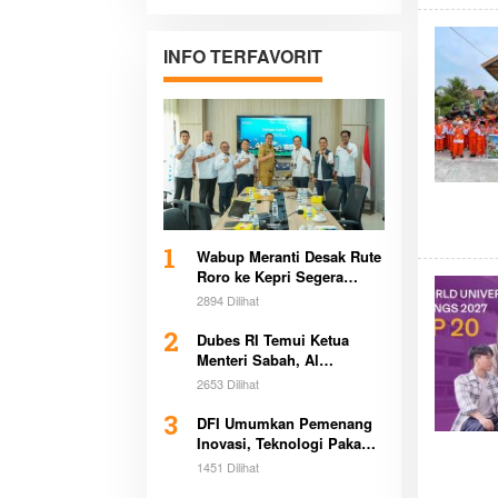
Pertanahan di
Sultra Bersama
Pemerintah
INFO TERFAVORIT
Daerah
1
Wabup Meranti Desak Rute
Roro ke Kepri Segera
Beroperasi Demi Dongkrak
2894 Dilihat
Ekonomi Daerah
2
Dubes RI Temui Ketua
Menteri Sabah, Al
Washliyah Beri Apresiasi
2653 Dilihat
Tinggi
3
DFI Umumkan Pemenang
Inovasi, Teknologi Pakan
Kurangi Emisi Bikin
1451 Dilihat
Heboh Global