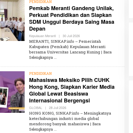
PENDIDIKAN
Pemkab Meranti Gandeng Unilak,
Perkuat Pendidikan dan Siapkan
SDM Unggul Berdaya Saing Masa
Depan
Kepulauan Meranti
|
30 Juli 2026
O
L
MERANTI, SINKAP.info – Pemerintah
E
Kabupaten (Pemkab) Kepulauan Meranti
H
bersama Universitas Lancang Kuning
K
| Baca
H
Selengkapnya
A
I
R
U
PENDIDIKAN
N
Mahasiswa Meksiko Pilih CUHK
N
Hong Kong, Siapkan Karier Media
I
S
Global Lewat Beasiswa
A
Internasional Bergengsi
GLOBAL
|
28 Juli 2026
O
L
HONG KONG, SINKAP.info – Meningkatnya
E
keterhubungan industri media global
H
mendorong banyak mahasiswa
K
| Baca
H
Selengkapnya
A