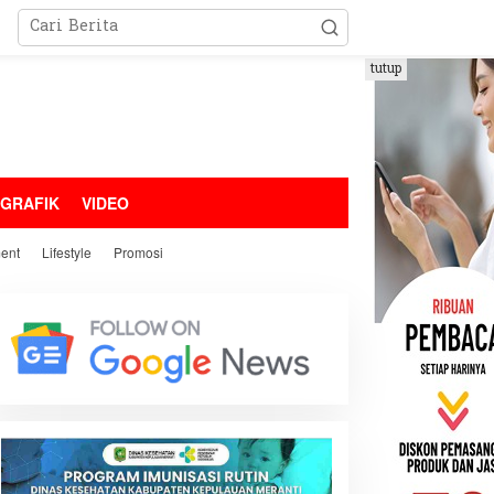
tutup
OGRAFIK
VIDEO
ment
Lifestyle
Promosi