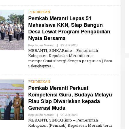
H
A
I
PENDIDIKAN
R
Pemkab Meranti Lepas 51
U
N
Mahasiswa KKN, Siap Bangun
Penembakan Tragis Charlie Kirk di
N
I
Utah: Pelaku Senapan Jarak Jauh
Desa Lewat Program Pengabdian
S
Masih Buron
Nyata Bersama
A
Di GLOBAL, SOROTAN
|
12 September 2025
Kepulauan Meranti
|
22 Juli 2026
O
L
MERANTI, SINKAP.info – Pemerintah
E
Kabupaten Kepulauan Meranti terus
H
memperkuat sinergi dengan perguruan
K
| Baca
H
Selengkapnya
A
I
R
U
PENDIDIKAN
N
Pemkab Meranti Perkuat
N
Kompetensi Guru, Budaya Melayu
I
S
Riau Siap Diwariskan kepada
A
Generasi Muda
Kepulauan Meranti
|
20 Juli 2026
O
L
MERANTI, SINKAP.info – Pemerintah
E
Kabupaten (Pemkab) Kepulauan Meranti terus
H