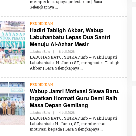
memperkuat upaya pelestarian
K
| Baca
H
Selengkapnya
A
I
R
U
PENDIDIKAN
N
Hadiri Tabligh Akbar, Wabup
N
Labuhanbatu Lepas Dua Santri
I
S
Menuju Al-Azhar Mesir
A
Partisipasi Pemuda dalam
Labuhan Batu
|
16 Juli 2026
O
Pelayanan Sukarela Internasional
L
LABUHANBATU, SINKAP.info – Wakil Bupati
Diadakan di Nanjing
E
Di GLOBAL, VIDEO
|
18 Januari 2024
Labuhanbatu, H. Jamri ST, menghadiri Tabligh
H
Akbar
| Baca Selengkapnya
K
H
A
I
PENDIDIKAN
R
Wabup Jamri Motivasi Siswa Baru,
U
N
Ingatkan Hormati Guru Demi Raih
N
I
Masa Depan Gemilang
S
A
Labuhan Batu
|
14 Juli 2026
O
L
LABUHANBATU, SINKAP.info – Wakil Bupati
E
Labuhanbatu H. Jamri, ST, memberikan
H
motivasi kepada
| Baca Selengkapnya
K
H