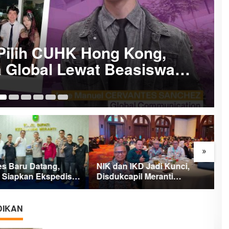
Pilih CUHK Hong Kong,
a Global Lewat Beasiswa
gsi
28
»
es Baru Datang,
NIK dan IKD Jadi Kunci,
M
i Siapkan Ekspedisi
Disdukcapil Meranti
B
Putih Penuh Makna
Percepat Revolusi Layanan
A
Digital
DIKAN