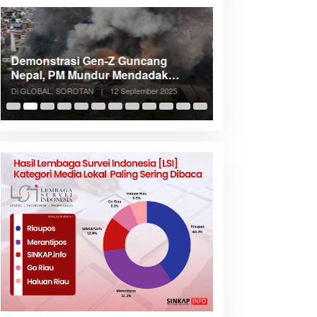
Demonstrasi Gen-Z Guncang
Menteri Nusron: 
Nepal, PM Mundur Mendadak
Cegah Konflik d
Setelah Gedung Parlemen Dibakar
Penataan Ruang
Di GLOBAL, SOROTAN
|
12 September 2025
Di NASIONAL, SOROTAN