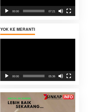
00:00
07:21
YOK KE MERANTI
Pemutar
Video
00:00
05:36