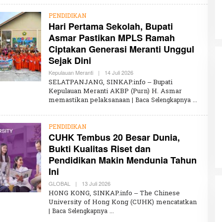
A
I
PENDIDIKAN
R
Hari Pertama Sekolah, Bupati
U
N
Asmar Pastikan MPLS Ramah
N
I
Ciptakan Generasi Meranti Unggul
S
Sejak Dini
A
Kepulauan Meranti
|
14 Juli 2026
O
L
SELATPANJANG, SINKAP.info – Bupati
E
Kepulauan Meranti AKBP (Purn) H. Asmar
H
memastikan pelaksanaan
| Baca Selengkapnya
K
H
A
I
PENDIDIKAN
R
CUHK Tembus 20 Besar Dunia,
U
N
Bukti Kualitas Riset dan
N
I
Pendidikan Makin Mendunia Tahun
S
Ini
A
GLOBAL
|
13 Juli 2026
O
L
HONG KONG, SINKAP.info – The Chinese
E
University of Hong Kong (CUHK) mencatatkan
H
| Baca Selengkapnya
K
H