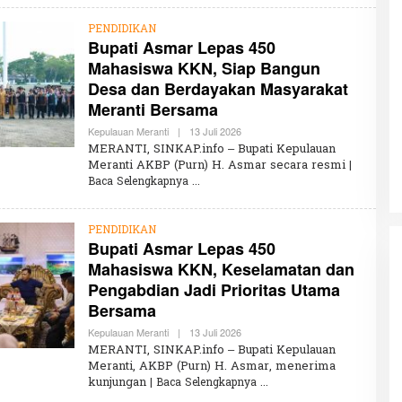
A
I
PENDIDIKAN
R
Bupati Asmar Lepas 450
U
N
Mahasiswa KKN, Siap Bangun
N
I
Desa dan Berdayakan Masyarakat
S
Meranti Bersama
A
Kepulauan Meranti
|
13 Juli 2026
O
L
MERANTI, SINKAP.info – Bupati Kepulauan
E
Meranti AKBP (Purn) H. Asmar secara resmi
|
H
Baca Selengkapnya
K
H
A
I
PENDIDIKAN
R
Bupati Asmar Lepas 450
U
N
Mahasiswa KKN, Keselamatan dan
N
I
Pengabdian Jadi Prioritas Utama
S
Bersama
A
Kepulauan Meranti
|
13 Juli 2026
O
L
MERANTI, SINKAP.info – Bupati Kepulauan
E
Meranti, AKBP (Purn) H. Asmar, menerima
H
kunjungan
| Baca Selengkapnya
K
H