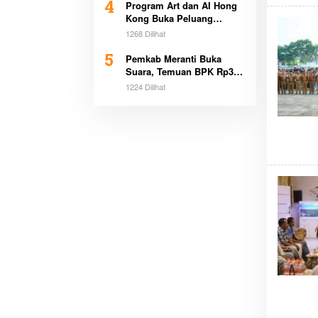
4
Program Art dan AI Hong
Kong Buka Peluang
Beasiswa Pemimpin Muda
1268 Dilihat
5
Pemkab Meranti Buka
Suara, Temuan BPK Rp3,1
Miliar Sudah Dicicil
1224 Dilihat