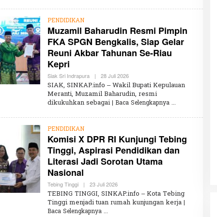
I
R
U
PENDIDIKAN
N
Muzamil Baharudin Resmi Pimpin
N
FKA SPGN Bengkalis, Siap Gelar
I
S
Reuni Akbar Tahunan Se-Riau
A
Kepri
Siak Sri Indrapura
|
28 Juli 2026
O
L
SIAK, SINKAP.info – Wakil Bupati Kepulauan
E
Meranti, Muzamil Baharudin, resmi
H
dikukuhkan sebagai
| Baca Selengkapnya
K
H
A
I
PENDIDIKAN
R
Komisi X DPR RI Kunjungi Tebing
U
N
Tinggi, Aspirasi Pendidikan dan
N
I
Literasi Jadi Sorotan Utama
S
Nasional
A
Tebing Tinggi
|
23 Juli 2026
O
L
TEBING TINGGI, SINKAP.info – Kota Tebing
E
Tinggi menjadi tuan rumah kunjungan kerja
|
H
Baca Selengkapnya
K