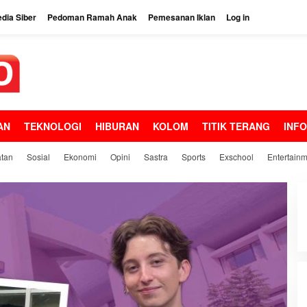
dia Siber
Pedoman Ramah Anak
Pemesanan Iklan
Log in
AN
TEKNOLOGI
HIBURAN
KOLOM
TITIK TERANG
INF
tan
Sosial
Ekonomi
Opini
Sastra
Sports
Exschool
Entertain